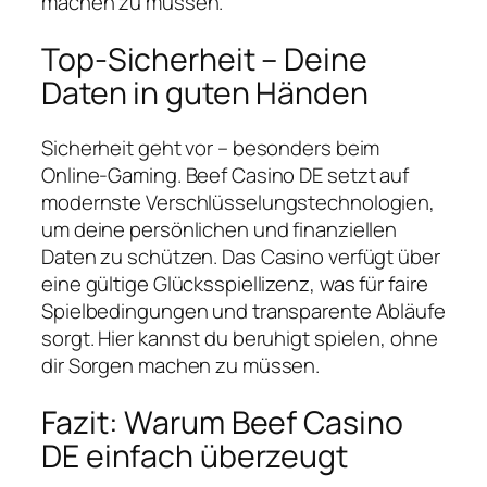
machen zu müssen.
Top-Sicherheit – Deine
Daten in guten Händen
Sicherheit geht vor – besonders beim
Online-Gaming. Beef Casino DE setzt auf
modernste Verschlüsselungstechnologien,
um deine persönlichen und finanziellen
Daten zu schützen. Das Casino verfügt über
eine gültige Glücksspiellizenz, was für faire
Spielbedingungen und transparente Abläufe
sorgt. Hier kannst du beruhigt spielen, ohne
dir Sorgen machen zu müssen.
Fazit: Warum Beef Casino
DE einfach überzeugt