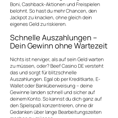
Boni, Cashback-Aktionen und Freispielen
belohnt. So hast du mehr Chancen, den
Jackpot zu knacken, ohne gleich dein
eigenes Geld zu riskieren.
Schnelle Auszahlungen –
Dein Gewinn ohne Wartezeit
Nichts ist nerviger, als auf sein Geld warten
zu müssen, oder? Beef Casino DE versteht
das und sorgt für blitzschnelle
Auszahlungen. Egal ob per Kreditkarte, E-
Wallet oder Banküberweisung – deine
Gewinne landen schnell und sicher auf
deinem Konto. So kannst du dich ganz auf
den Spielspaß konzentrieren, ohne dir
Gedanken über lange Bearbeitungszeiten