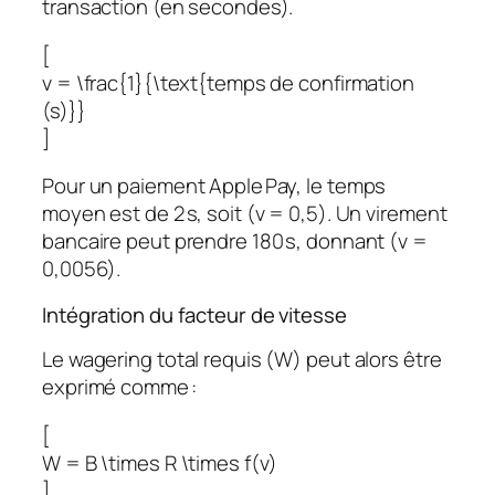
transaction (en secondes).
[
v = \frac{1}{\text{temps de confirmation
(s)}}
]
Pour un paiement Apple Pay, le temps
moyen est de 2 s, soit (v = 0,5). Un virement
bancaire peut prendre 180 s, donnant (v =
0,0056).
Intégration du facteur de vitesse
Le wagering total requis (W) peut alors être
exprimé comme :
[
W = B \times R \times f(v)
]