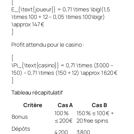
[
E_{\text{joueur}} = 0,71 \times \bigl(1,5
\times 100 + 12 – 0,05 \times 100\bigr)
\approx 147 €
]
Profit attendu pour le casino :
[
\Pi_{\text{casino}} = 0,71 \times (3 000 –
150) – 0,71 \times (150 + 12) \approx 1 620 €
]
Tableau récapitulatif
Critère
Cas A
Cas B
100 %
150 % ≤ 100 € +
Bonus
≤ 200 €
20 free spins
Dépôts
4 200
3 800