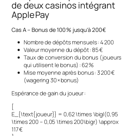
de deux casinos intégrant
Apple Pay
Cas A – Bonus de 100 % jusqu’à 200 €
Nombre de dépôts mensuels : 4 200
Valeur moyenne du dépôt : 85 €
Taux de conversion du bonus (joueurs
qui utilisent le bonus) : 62 %
Mise moyenne après bonus : 3 200 €
(wagering 30 × bonus)
Espérance de gain du joueur :
[
E_{\text{joueur}} = 0,62 \times \bigl(0,95
\times 200 – 0,05 \times 200\bigr) \approx
117 €