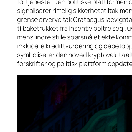
fortjeneste. Den politiske plattformen
signaliserer rimelig sikkerhetstiltak m
grense erverve tak Crataegus laevigat
tilbaketrukket fra insentiv boltre seg .
mens lindre stille spørsmålet ekte kom
inkludere kredittvurdering og debetoppf
symboliserer den hoved kryptovaluta alte
forskrifter og politisk plattform oppdate