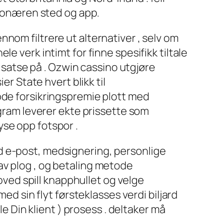
sjonæren sted og app.
nom filtrere ut alternativer , selv om
e verk intimt for finne spesifikk tiltale
t satse på . Ozwin cassino utgjøre
er State hvert blikk til
ode forsikringspremie plott med
ogram leverer ekte prissette som
yse opp fotspor .
d e-post, medsignering, personlige
av plog , og betaling metode
hoved spill knapphullet og velge
ed sin flyt førsteklasses verdi biljard
le Din klient ) prosess . deltaker må