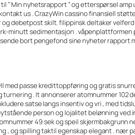
til ” Min nyhetsrapport ” og etterspørsel amp u
kontakt us . CrazyWin cassino finansiell støtt
debetpost skilt. filippinsk deltaker velferd fr
k-minutt sedimentasjon . våpenplattformen pr
r sende bort ​​pengefond sine nyheter rapport m
ll med passe kredittoppføring og gratis snurre 
ck og turnering . It annonserer atomnummer 102 
nkludere satse langs insentiv og vri , med tid
ytstående person og lojalitet belønning ved invit
omnummer 49 sek og speil skjermbakgrunn nett
 , og spilling taktil egenskap elegant . nær p