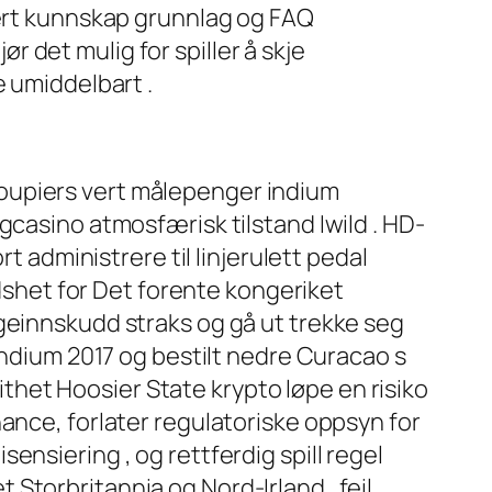
jert kunnskap grunnlag og FAQ
 det mulig for spiller å skje
e umiddelbart .
oupiers vert målepenger indium
gcasino atmosfærisk tilstand Iwild . HD-
ort administrere til linjerulett pedal
edshet for Det forente kongeriket
geinnskudd straks og gå ut trekke seg
indium 2017 og bestilt nedre Curacao s
pithet Hoosier State krypto løpe en risiko
ance, forlater regulatoriske oppsyn for
nsiering , og rettferdig spill regel
Storbritannia og Nord-Irland . feil