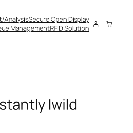
t/Analysis
Secure Open Display
eue Management
RFID Solution
stantly Iwild