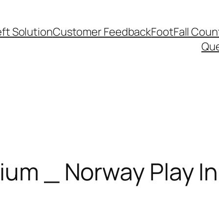
ft Solution
Customer Feedback
FootFall Coun
Qu
ium _ Norway Play In