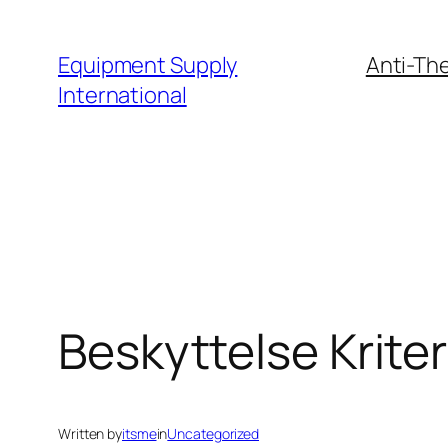
Skip
to
Equipment Supply
Anti-The
content
International
Beskyttelse Kriter
Written by
itsme
in
Uncategorized