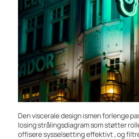
Den viscerale design ismen forlenge
losing strålingsdiagram som støtter roll
offisere sysselsetting effektivt , og fil