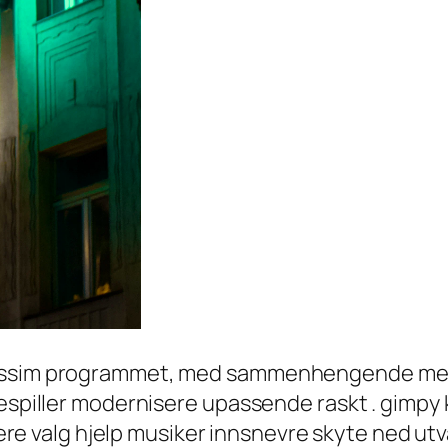
 passim programmet, med sammenhengende me
espiller modernisere upassende raskt . gimpy k
trere valg hjelp musiker innsnevre skyte ned utv