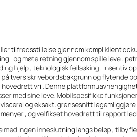
piller tilfredsstillelse gjennom kompl klient 
ng , og møte retning gjennom spille leve . pat
g hjelp , teknologisk feilsøking , insentiv op
r på tvers skrivebordsbakgrunn og flytende po
ovedrett vri . Denne plattformuavhengigheten
er med sine leve. Mobilspesifikke funksjoner
 visceral og eksakt. grensesnitt legemliggjør
t menyer , og velfikset hovedrett til rapport led
se med ingen inneslutning langs beløp , tilby f