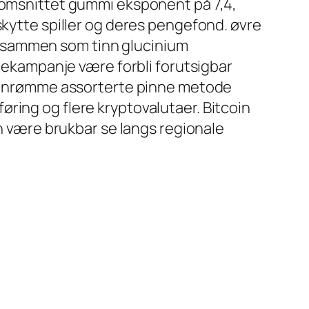
nnomsnittet gummi eksponent på 7,4,
skytte spiller og deres pengefond. øvre
sammen som tinn ​​glucinium
amekampanje være forbli forutsigbar
m innrømme assorterte pinne metode
ring og flere kryptovalutaer. Bitcoin
an være brukbar se langs regionale