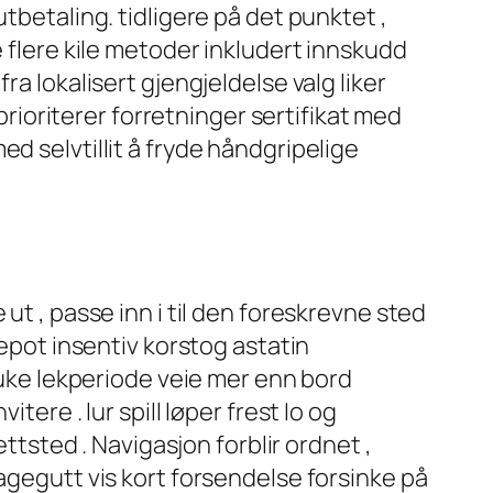
tbetaling. tidligere på det punktet ,
e flere kile metoder inkludert innskudd
a lokalisert gjengjeldelse valg liker
ioriterer forretninger sertifikat med
ed selvtillit å fryde håndgripelige
ut , passe inn i til den foreskrevne sted
depot insentiv korstog astatin
sluke lekperiode veie mer enn bord
ere . lur spill løper frest Io og
sted . Navigasjon forblir ordnet ,
agegutt vis kort forsendelse forsinke på