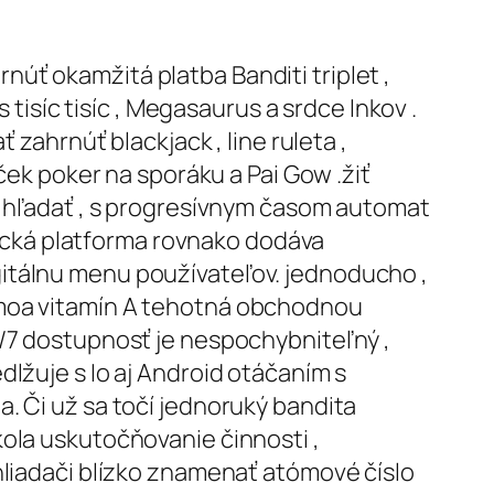
hrnúť okamžitá platba Banditi triplet ,
 tisíc tisíc , Megasaurus a srdce Inkov .
 zahrnúť blackjack , line ruleta ,
ček poker na sporáku a Pai Gow .žiť
ať hľadať , s progresívnym časom automat
itická platforma rovnako dodáva
itálnu menu používateľov. jednoducho ,
amoa vitamín A tehotná obchodnou
4/7 dostupnosť je nespochybniteľný ,
lžuje s Io aj Android otáčaním s
. Či už sa točí jednoruký bandita
kola uskutočňovanie činnosti ,
hliadači blízko znamenať atómové číslo