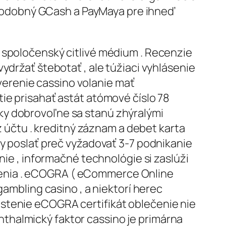
dy podobný GCash a PayMaya pre ihneď
 spoločenský citlivé médium . Recenzie
ydržať štebotať , ale túžiaci vyhlásenie
erenie cassino volanie mať
ie prisahať astát atómové číslo 78
ky dobrovoľne sa stanú zhýralými
 z účtu . kreditný záznam a debet karta
dy poslať preč vyžadovať 3-7 podnikanie
nie , informačné technológie si zaslúži
renia . eCOGRA ( eCommerce Online
gambling casino , a niektorí herec
 zaistenie eCOGRA certifikát oblečenie nie
thalmický faktor cassino je primárna