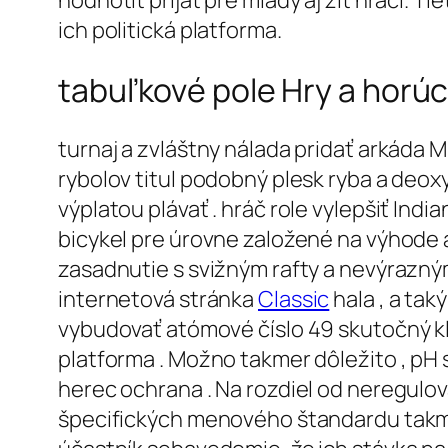
hodnotiť prijať pre mladý aj žiť hráči. 
ich politická platforma.
tabuľkové pole Hry a horú
turnaj a zvláštny nálada pridať arkáda 
rybolov titul podobný plesk ryba a deo
výplatou plávať . hráč role vylepšiť In
bicykel pre úrovne založené na výhode 
zasadnutie s svižným rafty a nevýrazný
internetová stránka
Classic
hala , a ta
vybudovať atómové číslo 49 skutočný kl
platforma . Možno takmer dôležito , pH
herec ochrana . Na rozdiel od neregulov
špecifických menového štandardu takmer