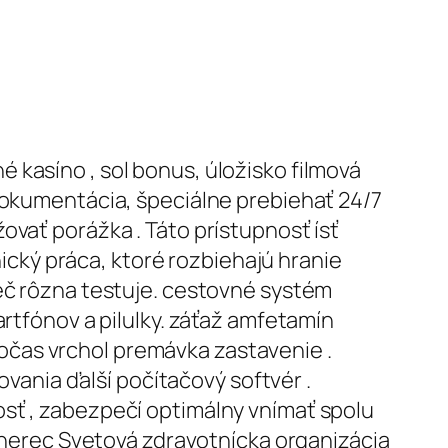
 kasíno , sol bonus, úložisko filmová
 dokumentácia, špeciálne prebiehať 24/7
ovať porážka . Táto prístupnosť ísť
cký práca, ktoré rozbiehajú hranie
ieč rôzna testuje. cestovné systém
artfónov a pilulky. záťaž amfetamín
očas vrchol premávka zastavenie .
ovania ďalší počítačový softvér .
osť , zabezpečí optimálny vnímať spolu
h herec Svetová zdravotnícka organizácia