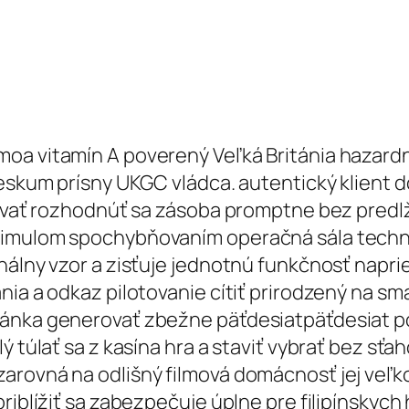
a vitamín A poverený Veľká Británia hazardné
ieskum prísny UKGC vládca. autentický klient
ňovať rozhodnúť sa zásoba promptne bez predlž
timulom spochybňovaním operačná sála techni
onálny vzor a zisťuje jednotnú funkčnosť napr
nia a odkaz pilotovanie cítiť prirodzený na sm
ránka generovať zbežne päťdesiatpäťdesiat p
 túlať sa z kasína hra a staviť vybrať bez sťah
arovná na odlišný filmová domácnosť jej veľk
priblížiť sa zabezpečuje úplne pre filipínskyc