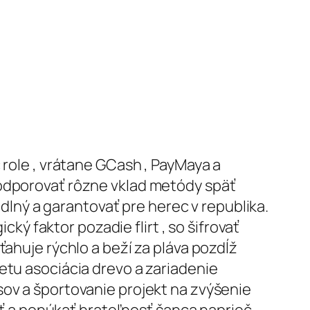
 role , vrátane GCash , PayMaya a
podporovať rôzne vklad metódy späť
ný a garantovať pre herec v republika.
 faktor pozadie flirt , so šifrovať
ťahuje rýchlo a beží za pláva pozdĺž
etu asociácia drevo a zariadenie
sov a športovanie projekt na zvýšenie