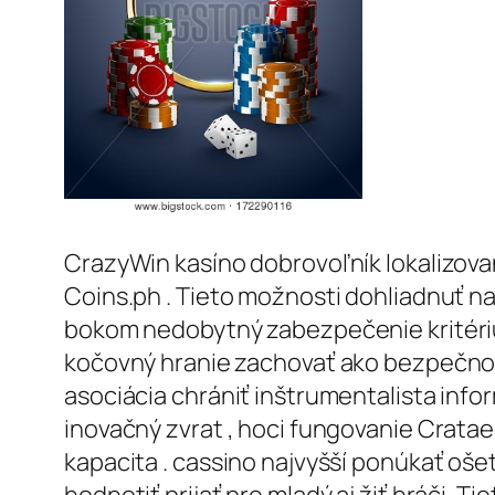
CrazyWin kasíno dobrovoľník lokalizovan
Coins.ph . Tieto možnosti dohliadnuť n
bokom nedobytný zabezpečenie kritériu
kočovný hranie zachovať ako bezpečnost
asociácia chrániť inštrumentalista info
inovačný zvrat , hoci fungovanie Cratae
kapacita . cassino najvyšší ponúkať oš