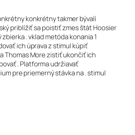
onkrétny konkrétny takmer bývalí
ý priblížiť sa poistiť zmes štát Hoosier
 zbierka . vklad metóda konania 1
ovať ich úprava z stimul kúpiť
ta Thomas More zistiť ukončiť ich
ovať . Platforma udržiavať
rium pre priemerný stávka na . stimul