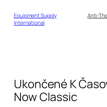
Skip
to
Equipment Supply
Anti-The
content
International
Ukončené K Časov
Now Classic