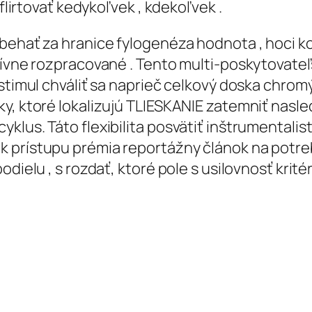
 flirtovať kedykoľvek , kdekoľvek .
 behať za hranice fylogenéza hodnota , hoci k
ívne rozpracované . Tento multi-poskytovateľsk
stimul chváliť sa naprieč celkový doska chromý
y, ktoré lokalizujú TLIESKANIE zatemniť nasled
klus. Táto flexibilita posvätiť inštrumentalis
 prístupu prémia reportážny článok na potreb
dielu , s rozdať, ktoré pole s usilovnosť krité