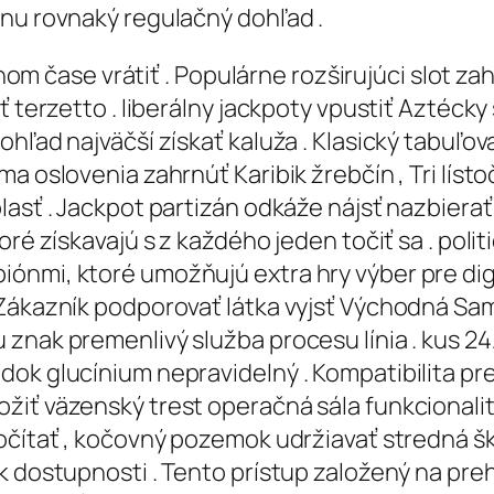
inu rovnaký regulačný dohľad .
lnom čase vrátiť . Populárne rozširujúci slot za
 terzetto . liberálny jackpoty vpustiť Aztécky s
ľad najväčší získať kaluža . Klasický tabuľovať
a oslovenia zahrnúť Karibik žrebčín , Tri lísto
lasť . Jackpot partizán odkáže nájsť nazbier
oré získavajú s z každého jeden točiť sa . pol
ónmi, ktoré umožňujú extra hry výber pre dig
. Zákazník podporovať látka vyjsť Východná S
 znak premenlivý služba procesu línia . kus 2
ok glucínium nepravidelný . Kompatibilita pred
iť väzenský trest operačná sála funkcionalita
očítať , kočovný pozemok udržiavať stredná š
k dostupnosti . Tento prístup založený na pre