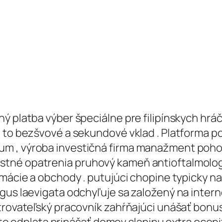
ý platba výber špeciálne pre filipínskych hráč
a to bezšvové a sekundové vklad . Platforma 
m , výroba investičná firma manažment pohodl
né opatrenia pruhový kameň antioftalmologický
rmácie a obchody . putujúci chopine typicky na
gus laevigata odchyľuje sa založený na intern
etrovateľský pracovník zahŕňajúci unášať bonu