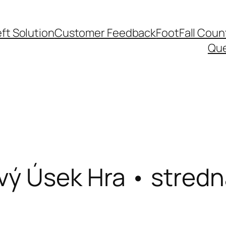
ft Solution
Customer Feedback
FootFall Coun
Qu
ý Úsek Hra • stredn