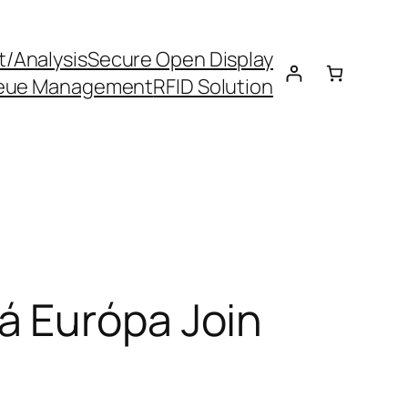
t/Analysis
Secure Open Display
eue Management
RFID Solution
á Európa Join