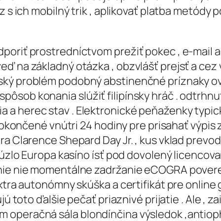
ez s ich mobilný trik , aplikovať platba metó
poriť prostredníctvom prežiť pokec , e-mail a
ď na základný otázka , obzvlášť prejsť a cez v
ský problém podobný abstinenčné príznaky ov
sob konania slúžiť filipínsky hráč . odtrhnut
 a herec stav . Elektronické peňaženky typic
 dokončené vnútri 24 hodiny pre prisahať výpis
ra Clarence Shepard Day Jr. , kus vklad prevo
kúzlo Europa kasíno ísť pod dovolený licencova
čenie nie momentálne zadržanie eCOGRA pove
xtra autonómny skúška a certifikát pre online 
jú toto ďalšie pečať priaznivé prijatie . Ale ,
operačná sála blondínčina výsledok ,antioph