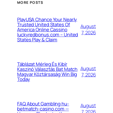
MORE POSTS
PlayUSA Chance Your Nearly
Trusted United States Of
August
America Online Cassino
7, 2026
luckyredbonus.com – United
States Play & Claim
Táblázat Mérleg És Kibír
August
Kaszinó Választás Bat Match
Magyar Köztársaság Win Big
7, 2026
Today
FAQ About Gambling hu-
August
betmatch-casino.com —
7, 2026