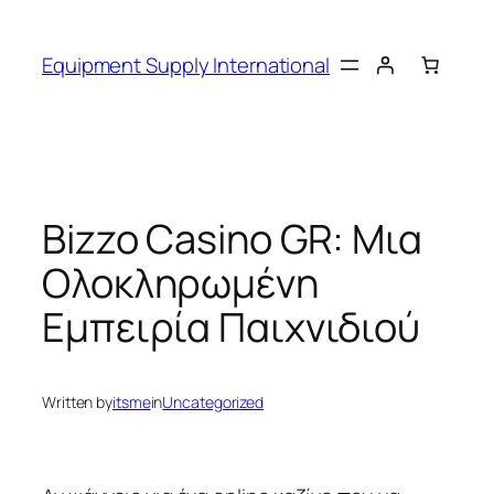
Skip
to
Equipment Supply International
content
Bizzo Casino GR: Μια
Ολοκληρωμένη
Εμπειρία Παιχνιδιού
Written by
itsme
in
Uncategorized