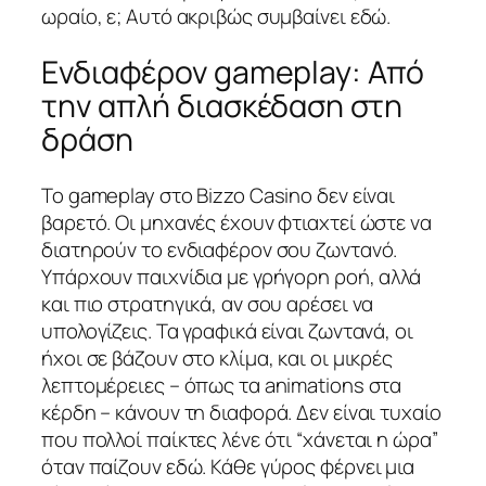
ωραίο, ε; Αυτό ακριβώς συμβαίνει εδώ.
Ενδιαφέρον gameplay: Από
την απλή διασκέδαση στη
δράση
Το gameplay στο Bizzo Casino δεν είναι
βαρετό. Οι μηχανές έχουν φτιαχτεί ώστε να
διατηρούν το ενδιαφέρον σου ζωντανό.
Υπάρχουν παιχνίδια με γρήγορη ροή, αλλά
και πιο στρατηγικά, αν σου αρέσει να
υπολογίζεις. Τα γραφικά είναι ζωντανά, οι
ήχοι σε βάζουν στο κλίμα, και οι μικρές
λεπτομέρειες – όπως τα animations στα
κέρδη – κάνουν τη διαφορά. Δεν είναι τυχαίο
που πολλοί παίκτες λένε ότι “χάνεται η ώρα”
όταν παίζουν εδώ. Κάθε γύρος φέρνει μια