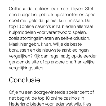
Onthoud dat gokken leuk moet blijven. Stel
een budget in, gebruik tijdslimieten en speel
nooit met geld dat je niet kunt missen. De
top 10 online casino’s in NL bieden allemaal
hulpmiddelen voor verantwoord spelen,
zoals stortingslimieten en self-exclusion.
Maak hier gebruik van. Wil je de beste
bonussen en de nieuwste aanbiedingen
vergelijken? Kijk dan regelmatig op de eerder
genoemde site of op andere onafhankelijke
vergelijkingssites.
Conclusie
Of je nu een doorgewinterde speler bent of
net begint, de top 10 online casino’s in
Nederland bieden voor ieder wat wils. Kies