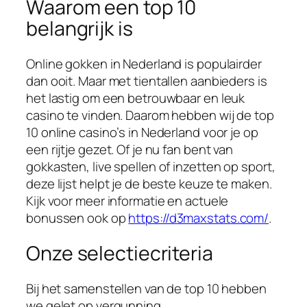
Waarom een top 10
belangrijk is
Online gokken in Nederland is populairder
dan ooit. Maar met tientallen aanbieders is
het lastig om een betrouwbaar en leuk
casino te vinden. Daarom hebben wij de top
10 online casino’s in Nederland voor je op
een rijtje gezet. Of je nu fan bent van
gokkasten, live spellen of inzetten op sport,
deze lijst helpt je de beste keuze te maken.
Kijk voor meer informatie en actuele
bonussen ook op
https://d3maxstats.com/
.
Onze selectiecriteria
Bij het samenstellen van de top 10 hebben
we gelet op vergunning