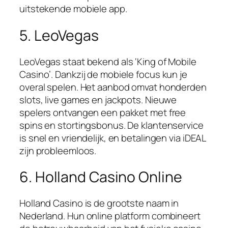
uitstekende mobiele app.
5. LeoVegas
LeoVegas staat bekend als ‘King of Mobile
Casino’. Dankzij de mobiele focus kun je
overal spelen. Het aanbod omvat honderden
slots, live games en jackpots. Nieuwe
spelers ontvangen een pakket met free
spins en stortingsbonus. De klantenservice
is snel en vriendelijk, en betalingen via iDEAL
zijn probleemloos.
6. Holland Casino Online
Holland Casino is de grootste naam in
Nederland. Hun online platform combineert