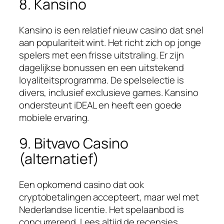
8. Kansino
Kansino is een relatief nieuw casino dat snel
aan populariteit wint. Het richt zich op jonge
spelers met een frisse uitstraling. Er zijn
dagelijkse bonussen en een uitstekend
loyaliteitsprogramma. De spelselectie is
divers, inclusief exclusieve games. Kansino
ondersteunt iDEAL en heeft een goede
mobiele ervaring.
9. Bitvavo Casino
(alternatief)
Een opkomend casino dat ook
cryptobetalingen accepteert, maar wel met
Nederlandse licentie. Het spelaanbod is
concurrerend. Lees altijd de recensies