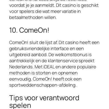
voordat je je aanmeldt. Dit casino is geschikt
voor spelers die wat meer variatie in
betaalmethoden willen.
10. ComeOn!
ComeOn! sluit de lijst af. Dit casino heeft een
gebruiksvriendelijke interface en een
uitgebreid aanbod. De welkomstbonus is
aantrekkelijk en de klantenservice spreekt
Nederlands. Met iDEAL en andere populaire
methoden is storten en opnemen
eenvoudig. ComeOn! heeft ook een
sportweddenschappen-afdeling.
Tips voor verantwoord
spelen