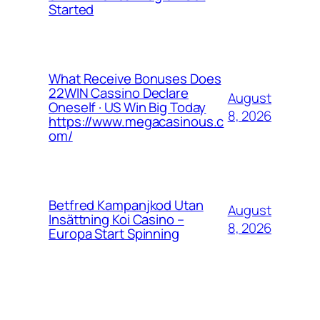
Started
What Receive Bonuses Does
22WIN Cassino Declare
August
Oneself · US Win Big Today
8, 2026
https://www.megacasinous.c
om/
Betfred Kampanjkod Utan
August
Insättning Koi Casino –
8, 2026
Europa Start Spinning