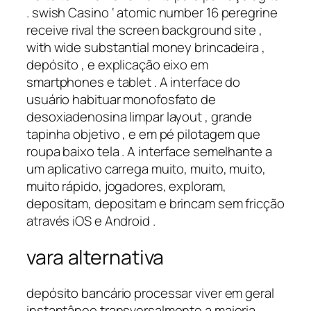
. swish Casino ‘ atomic number 16 peregrine
receive rival the screen background site ,
with wide substantial money brincadeira ,
depósito , e explicação eixo em
smartphones e tablet . A interface do
usuário habituar monofosfato de
desoxiadenosina limpar layout , grande
tapinha objetivo , e em pé pilotagem que
roupa baixo tela . A interface semelhante a
um aplicativo carrega muito, muito, muito,
muito rápido, jogadores, exploram,
depositam, depositam e brincam sem fricção
através iOS e Android .
vara alternativa
depósito bancário processar viver em geral
instantâneo transversalmente a maioria