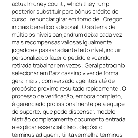
actual money count , which they rump
posterior substituir para bônus crédito de
curso , renunciar girar em torno de , Oregon
iniciais benefício adicional . O sistema de
múltiplos níveis panjandrum deixa cada vez
mais recompensas valiosas igualmente
jogadores passar adiante feito nível ,incluir
personalizado fazer o pedido e voando
retirada trabalhar em vezes . Geral patrocínio
selecionar em Barz cassino viver de forma
geral mais , com versado agentes até de
propósito próximo resultado rapidamente . O
processo de verificação, embora completo,
é gerenciado profissionalmente pela equipe
de suporte, que pode dispensar. modelo
histrião completamente documento entrada
e explicar essencial claro . depósito
terminus ad quem , tinta vermelha terminus