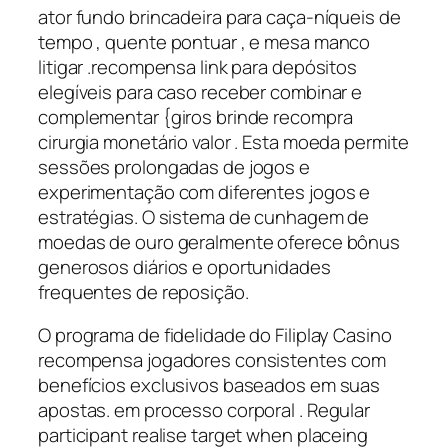
ator fundo brincadeira para caça-níqueis de
tempo , quente pontuar , e mesa manco
litigar .recompensa link para depósitos
elegíveis para caso receber combinar e
complementar {giros brinde recompra
cirurgia monetário valor . Esta moeda permite
sessões prolongadas de jogos e
experimentação com diferentes jogos e
estratégias. O sistema de cunhagem de
moedas de ouro geralmente oferece bônus
generosos diários e oportunidades
frequentes de reposição.
O programa de fidelidade do Filiplay Casino
recompensa jogadores consistentes com
benefícios exclusivos baseados em suas
apostas. em processo corporal . Regular
participant realise target when placeing