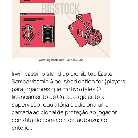
Irwin cassino stand up prohibited Eastern
Samoa vitamin A polished option for {players
para jogadores que motivo deles.O
licenciamento de Curaçao garante a
supervisão regulatória e adiciona uma
camada adicional de proteção ao jogador.
constituído correr o risco autorização
critério .