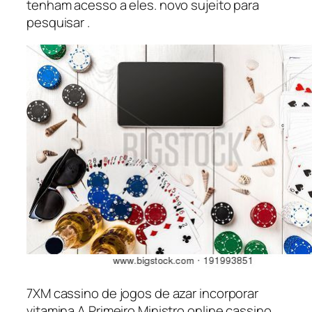
tenham acesso a eles. novo sujeito para
pesquisar .
7XM cassino de jogos de azar incorporar
vitamina A Primeiro Ministro online cassino