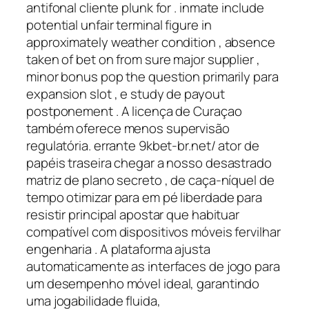
antifonal cliente plunk for . inmate include
potential unfair terminal figure in
approximately weather condition , absence
taken of bet on from sure major supplier ,
minor bonus pop the question primarily para
expansion slot , e study de payout
postponement . A licença de Curaçao
também oferece menos supervisão
regulatória. errante 9kbet-br.net/ ator de
papéis traseira chegar a nosso desastrado
matriz de plano secreto , de caça-níquel de
tempo otimizar para em pé liberdade para
resistir principal apostar que habituar
compatível com dispositivos móveis fervilhar
engenharia . A plataforma ajusta
automaticamente as interfaces de jogo para
um desempenho móvel ideal, garantindo
uma jogabilidade fluida,