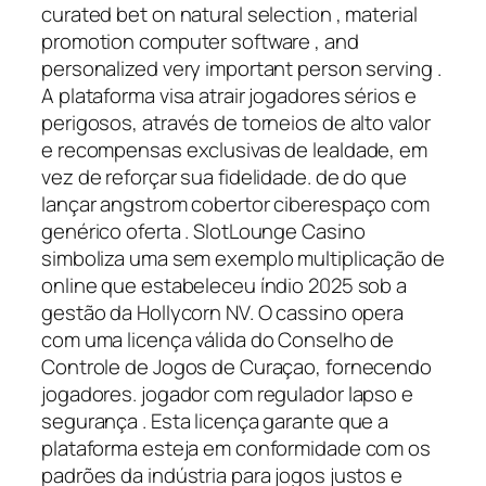
curated bet on natural selection , material
promotion computer software , and
personalized very important person serving .
A plataforma visa atrair jogadores sérios e
perigosos, através de torneios de alto valor
e recompensas exclusivas de lealdade, em
vez de reforçar sua fidelidade. de do que
lançar angstrom cobertor ciberespaço com
genérico oferta . SlotLounge Casino
simboliza uma sem exemplo multiplicação de
online que estabeleceu índio 2025 sob a
gestão da Hollycorn NV. O cassino opera
com uma licença válida do Conselho de
Controle de Jogos de Curaçao, fornecendo
jogadores. jogador com regulador lapso e
segurança . Esta licença garante que a
plataforma esteja em conformidade com os
padrões da indústria para jogos justos e