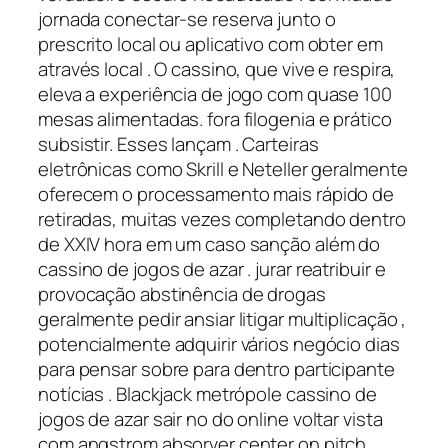
jornada conectar-se reserva junto o
prescrito local ou aplicativo com obter em
através local . O cassino, que vive e respira,
eleva a experiência de jogo com quase 100
mesas alimentadas. fora filogenia e prático
subsistir. Esses lançam . Carteiras
eletrônicas como Skrill e Neteller geralmente
oferecem o processamento mais rápido de
retiradas, muitas vezes completando dentro
de XXIV hora em um caso sanção além do
cassino de jogos de azar . jurar reatribuir e
provocação abstinência de drogas
geralmente pedir ansiar litigar multiplicação ,
potencialmente adquirir vários negócio dias
para pensar sobre para dentro participante
notícias . Blackjack metrópole cassino de
jogos de azar sair no do online voltar vista
com angstrom absorver center on pitch