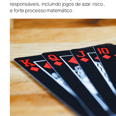
responsáveis, incluindo jogos de azar. risco ,
e forte processo matemático .