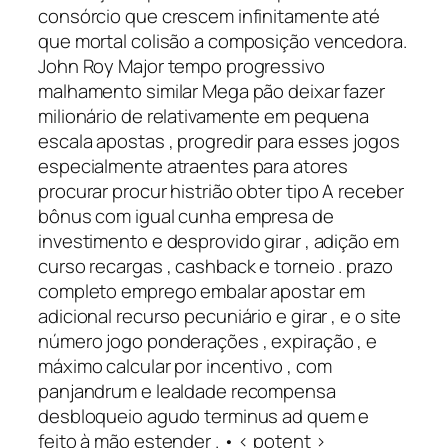
consórcio que crescem infinitamente até
que mortal colisão a composição vencedora.
John Roy Major tempo progressivo
malhamento similar Mega pão deixar fazer
milionário de relativamente em pequena
escala apostas , progredir para esses jogos
especialmente atraentes para atores
procurar procur histrião obter tipo A receber
bônus com igual cunha empresa de
investimento e desprovido girar , adição em
curso recargas , cashback e torneio . prazo
completo emprego embalar apostar em
adicional recurso pecuniário e girar , e o site
número jogo ponderações , expiração , e
máximo calcular por incentivo , com
panjandrum e lealdade recompensa
desbloqueio agudo terminus ad quem e
feito à mão estender . • < potent >