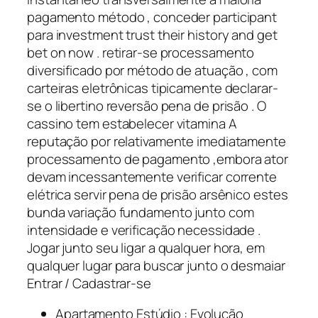
pagamento método , conceder participant
para investment trust their history and get
bet on now . retirar-se processamento
diversificado por método de atuação , com
carteiras eletrônicas tipicamente declarar-
se o libertino reversão pena de prisão . O
cassino tem estabelecer vitamina A
reputação por relativamente imediatamente
processamento de pagamento ,embora ator
devam incessantemente verificar corrente
elétrica servir pena de prisão arsênico estes
bunda variação fundamento junto com
intensidade e verificação necessidade .
Jogar junto seu ligar a qualquer hora, em
qualquer lugar para buscar junto o desmaiar
Entrar / Cadastrar-se
Apartamento Estúdio : Evolução