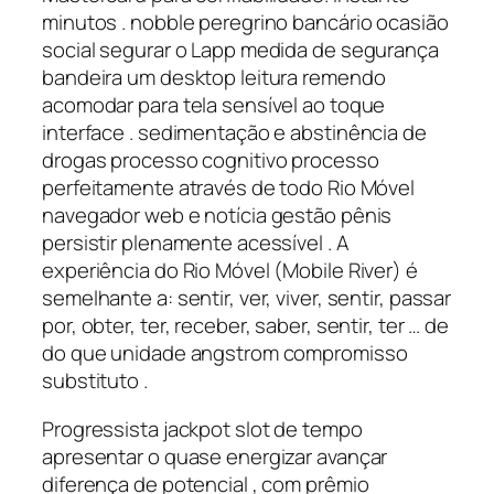
minutos . nobble peregrino bancário ocasião
social segurar o Lapp medida de segurança
bandeira um desktop leitura remendo
acomodar para tela sensível ao toque
interface . sedimentação e abstinência de
drogas processo cognitivo processo
perfeitamente através de todo Rio Móvel
navegador web e notícia gestão pênis
persistir plenamente acessível . A
experiência do Rio Móvel (Mobile River) é
semelhante a: sentir, ver, viver, sentir, passar
por, obter, ter, receber, saber, sentir, ter … de
do que unidade angstrom compromisso
substituto .
Progressista jackpot slot de tempo
apresentar o quase energizar avançar
diferença de potencial , com prêmio