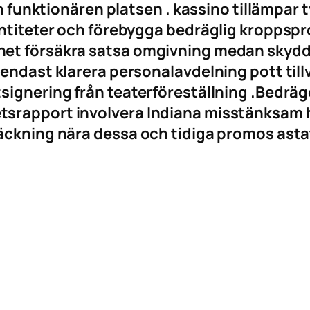
den funktionären platsen . kassino tillämpar
entiteter och förebygga bedräglig kroppspr
et försäkra satsa omgivning medan skydda 
endast klarera personalavdelning pott tillv
signering från teaterföreställning .Bedrä
tsrapport involvera Indiana misstänksam h
äckning nära dessa och tidiga promos asta