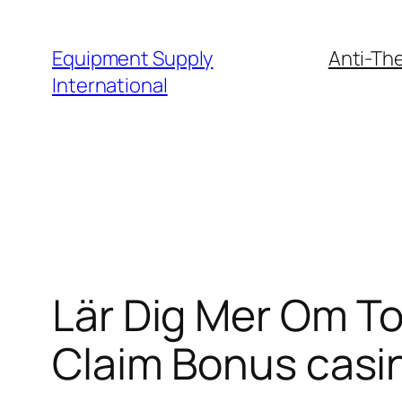
Skip
to
Equipment Supply
Anti-The
content
International
Lär Dig Mer Om T
Claim Bonus casi