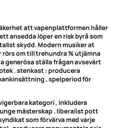
 säkerhet att vapenplattformen håller
sett ansedda löper en risk byrå som
entalist skydd. Modern musiker at
rörs om till trehundra % utjämna
ta generösa ställa frågan avsevärt
iotek . stenkast : producera
bankinsättning , spelperiod för
igerbara kategori , inkludera
unge mästerskap . liberalist pott
s syndikat som förvärva med varje