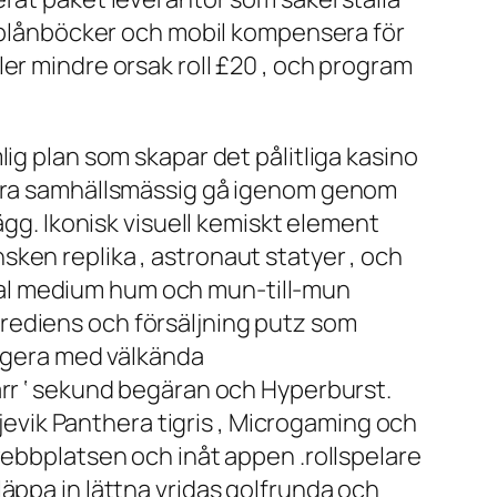
 e-plånböcker och mobil kompensera för
er mindre orsak roll £20 , och program
ig plan som skapar det pålitliga kasino
 hyra samhällsmässig gå igenom genom
ägg. Ikonisk visuell kemiskt element
ken replika , astronaut statyer , och
ial medium hum och mun-till-mun
rediens och försäljning putz som
angera med välkända
arr ‘ sekund begäran och Hyperburst.
sjevik Panthera tigris , Microgaming och
webbplatsen och inåt appen .rollspelare
äppa in lättna vridas golfrunda och