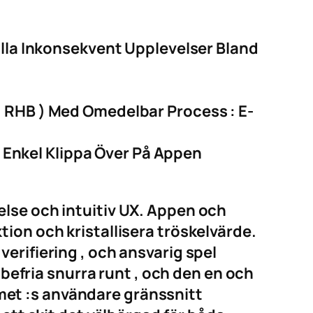
la Inkonsekvent Upplevelser Bland
 , RHB ) Med Omedelbar Process : E-
 Enkel Klippa Över På Appen
else och intuitiv UX. Appen och
ion och kristallisera tröskelvärde.
erifiering , och ansvarig spel
 befria snurra runt , och den en och
et :s användare gränssnitt