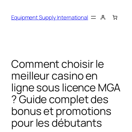
Skip
to
Equipment Supply International
content
Comment choisir le
meilleur casino en
ligne sous licence MGA
? Guide complet des
bonus et promotions
pour les débutants