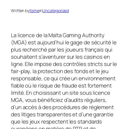
Written by
itsme
in
Uncategorized
La licence de la Malta Gaming Authority
(MGA) est aujourd’hui le gage de sécurité le
plus recherché par les joueurs français qui
souhaitent s’aventurer sur les casinos en
ligne. Elle impose des contrôles stricts sur le
fair‑play, la protection des fonds et le jeu
responsable, ce qui crée un environnement
fiable où le risque de fraude est fortement
limité. En choisissant un site sous licence
MGA, vous bénéficiez d’audits réguliers,
d’un accès à des procédures de règlement
des litiges transparentes et d’une garantie
que les jeux respectent les standards
européens en matière de RTP et de