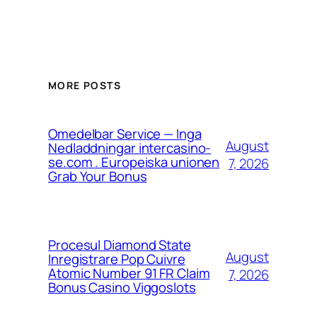
MORE POSTS
Omedelbar Service — Inga
August
Nedladdningar intercasino-
se.com . Europeiska unionen
7, 2026
Grab Your Bonus
Procesul Diamond State
August
Inregistrare Pop Cuivre
Atomic Number 91 FR Claim
7, 2026
Bonus Casino Viggoslots