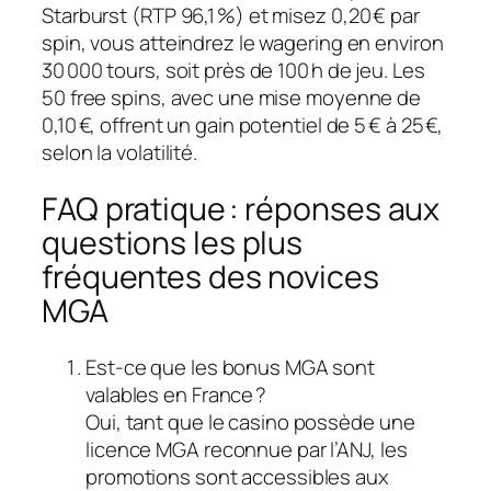
Starburst
(RTP 96,1 %) et misez 0,20 € par
spin, vous atteindrez le wagering en environ
30 000 tours, soit près de 100 h de jeu. Les
50 free spins, avec une mise moyenne de
0,10 €, offrent un gain potentiel de 5 € à 25 €,
selon la volatilité.
FAQ pratique : réponses aux
questions les plus
fréquentes des novices
MGA
Est‑ce que les bonus MGA sont
valables en France ?
Oui, tant que le casino possède une
licence MGA reconnue par l’ANJ, les
promotions sont accessibles aux