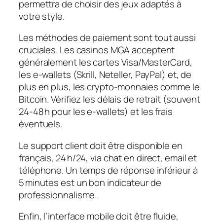
permettra de choisir des jeux adaptés à
votre style.
Les méthodes de paiement sont tout aussi
cruciales. Les casinos MGA acceptent
généralement les cartes Visa/MasterCard,
les e‑wallets (Skrill, Neteller, PayPal) et, de
plus en plus, les crypto‑monnaies comme le
Bitcoin. Vérifiez les délais de retrait (souvent
24‑48 h pour les e‑wallets) et les frais
éventuels.
Le support client doit être disponible en
français, 24 h/24, via chat en direct, email et
téléphone. Un temps de réponse inférieur à
5 minutes est un bon indicateur de
professionnalisme.
Enfin, l’interface mobile doit être fluide,