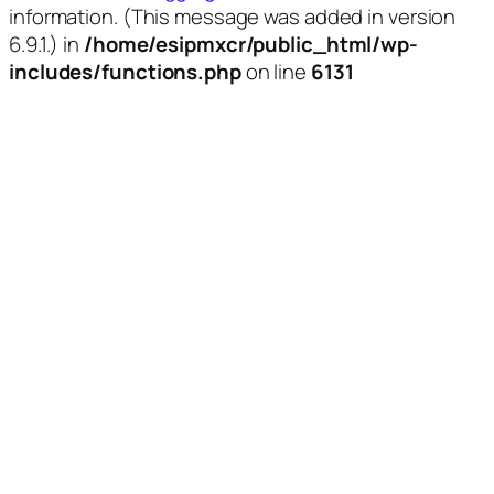
information. (This message was added in version
6.9.1.) in
/home/esipmxcr/public_html/wp-
includes/functions.php
on line
6131