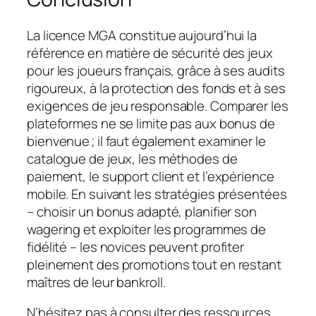
La licence MGA constitue aujourd’hui la
référence en matière de sécurité des jeux
pour les joueurs français, grâce à ses audits
rigoureux, à la protection des fonds et à ses
exigences de jeu responsable. Comparer les
plateformes ne se limite pas aux bonus de
bienvenue ; il faut également examiner le
catalogue de jeux, les méthodes de
paiement, le support client et l’expérience
mobile. En suivant les stratégies présentées
– choisir un bonus adapté, planifier son
wagering et exploiter les programmes de
fidélité – les novices peuvent profiter
pleinement des promotions tout en restant
maîtres de leur bankroll.
N’hésitez pas à consulter des ressources