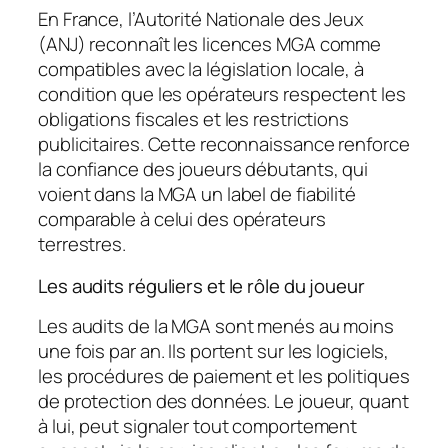
En France, l’Autorité Nationale des Jeux
(ANJ) reconnaît les licences MGA comme
compatibles avec la législation locale, à
condition que les opérateurs respectent les
obligations fiscales et les restrictions
publicitaires. Cette reconnaissance renforce
la confiance des joueurs débutants, qui
voient dans la MGA un label de fiabilité
comparable à celui des opérateurs
terrestres.
Les audits réguliers et le rôle du joueur
Les audits de la MGA sont menés au moins
une fois par an. Ils portent sur les logiciels,
les procédures de paiement et les politiques
de protection des données. Le joueur, quant
à lui, peut signaler tout comportement