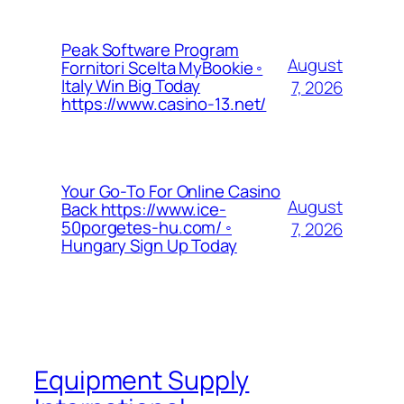
Peak Software Program
August
Fornitori Scelta MyBookie ◦
Italy Win Big Today
7, 2026
https://www.casino-13.net/
Your Go-To For Online Casino
August
Back https://www.ice-
50porgetes-hu.com/ ◦
7, 2026
Hungary Sign Up Today
Equipment Supply