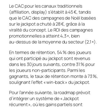
Le CAC pour les canaux traditionnels
(affiliation, display) s’établit à 45 €, tandis
que le CAC des campagnes de Noël basées
sur le jackpot a chuté à 28 €, grâce à la
viralité du concept. Le ROI des campagnes
promotionnelles a atteint 4,3 ×, bien
au‑dessus de la moyenne du secteur (2,1 ×).
En termes de rétention, 54 % des joueurs
qui ont participé au jackpot sont revenus
dans les 30 jours suivants, contre 31 % pour
les joueurs non‑participants. Parmi les
gagnants, le taux de rétention monte à 73 %,
soulignant l’effet « win‑back » du jackpot.
Pour l’année suivante, la roadmap prévoit
d’intégrer un système de « Jackpot
récurrent », où les gains partiels sont