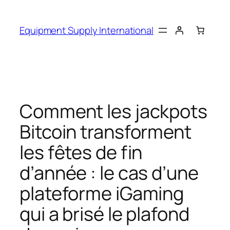
Skip
to
Equipment Supply International
content
Comment les jackpots
Bitcoin transforment
les fêtes de fin
d’année : le cas d’une
plateforme iGaming
qui a brisé le plafond