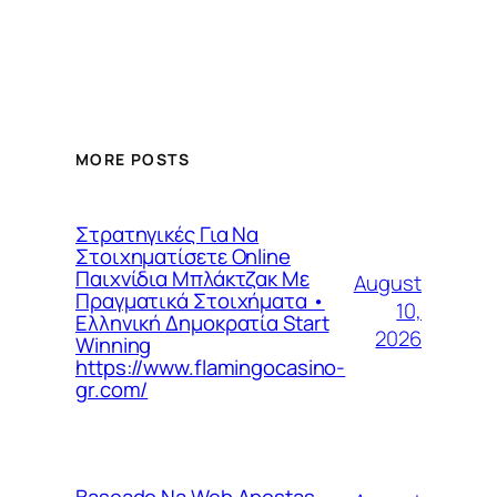
MORE POSTS
Στρατηγικές Για Να
Στοιχηματίσετε Online
Παιχνίδια Μπλάκτζακ Με
August
Πραγματικά Στοιχήματα •
10,
Ελληνική Δημοκρατία Start
2026
Winning
https://www.flamingocasino-
gr.com/
Baseado Na Web Apostas