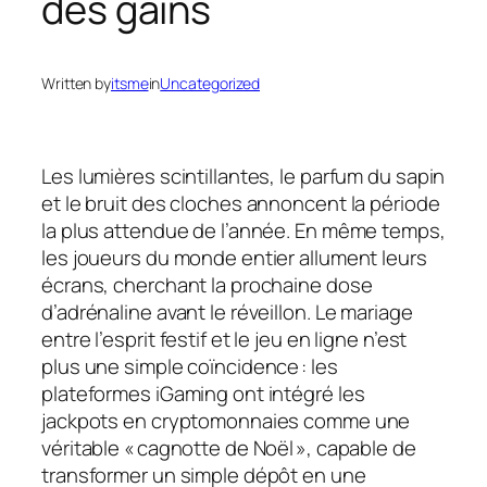
des gains
Written by
itsme
in
Uncategorized
Les lumières scintillantes, le parfum du sapin
et le bruit des cloches annoncent la période
la plus attendue de l’année. En même temps,
les joueurs du monde entier allument leurs
écrans, cherchant la prochaine dose
d’adrénaline avant le réveillon. Le mariage
entre l’esprit festif et le jeu en ligne n’est
plus une simple coïncidence : les
plateformes iGaming ont intégré les
jackpots en cryptomonnaies comme une
véritable « cagnotte de Noël », capable de
transformer un simple dépôt en une