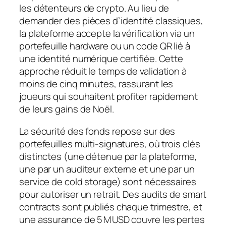
les détenteurs de crypto. Au lieu de
demander des pièces d’identité classiques,
la plateforme accepte la vérification via un
portefeuille hardware ou un code QR lié à
une identité numérique certifiée. Cette
approche réduit le temps de validation à
moins de cinq minutes, rassurant les
joueurs qui souhaitent profiter rapidement
de leurs gains de Noël.
La sécurité des fonds repose sur des
portefeuilles multi‑signatures, où trois clés
distinctes (une détenue par la plateforme,
une par un auditeur externe et une par un
service de cold storage) sont nécessaires
pour autoriser un retrait. Des audits de smart
contracts sont publiés chaque trimestre, et
une assurance de 5 M USD couvre les pertes