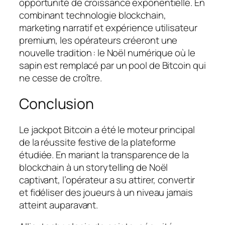
opportunité de croissance exponentielle. En
combinant technologie blockchain,
marketing narratif et expérience utilisateur
premium, les opérateurs créeront une
nouvelle tradition : le Noël numérique où le
sapin est remplacé par un pool de Bitcoin qui
ne cesse de croître.
Conclusion
Le jackpot Bitcoin a été le moteur principal
de la réussite festive de la plateforme
étudiée. En mariant la transparence de la
blockchain à un storytelling de Noël
captivant, l’opérateur a su attirer, convertir
et fidéliser des joueurs à un niveau jamais
atteint auparavant.