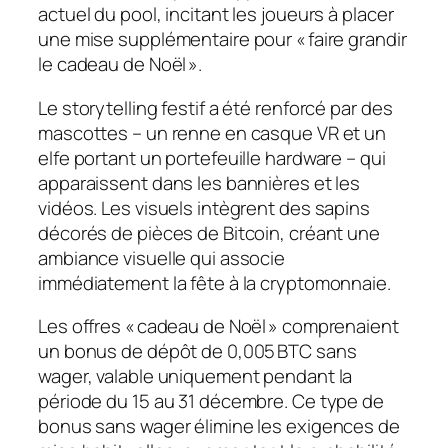
actuel du pool, incitant les joueurs à placer
une mise supplémentaire pour « faire grandir
le cadeau de Noël ».
Le storytelling festif a été renforcé par des
mascottes – un renne en casque VR et un
elfe portant un portefeuille hardware – qui
apparaissent dans les bannières et les
vidéos. Les visuels intègrent des sapins
décorés de pièces de Bitcoin, créant une
ambiance visuelle qui associe
immédiatement la fête à la cryptomonnaie.
Les offres « cadeau de Noël » comprenaient
un bonus de dépôt de 0,005 BTC sans
wager, valable uniquement pendant la
période du 15 au 31 décembre. Ce type de
bonus sans wager élimine les exigences de