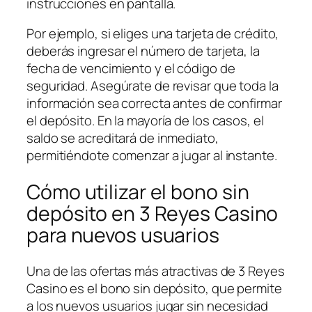
instrucciones en pantalla.
Por ejemplo, si eliges una tarjeta de crédito,
deberás ingresar el número de tarjeta, la
fecha de vencimiento y el código de
seguridad. Asegúrate de revisar que toda la
información sea correcta antes de confirmar
el depósito. En la mayoría de los casos, el
saldo se acreditará de inmediato,
permitiéndote comenzar a jugar al instante.
Cómo utilizar el bono sin
depósito en 3 Reyes Casino
para nuevos usuarios
Una de las ofertas más atractivas de 3 Reyes
Casino es el bono sin depósito, que permite
a los nuevos usuarios jugar sin necesidad