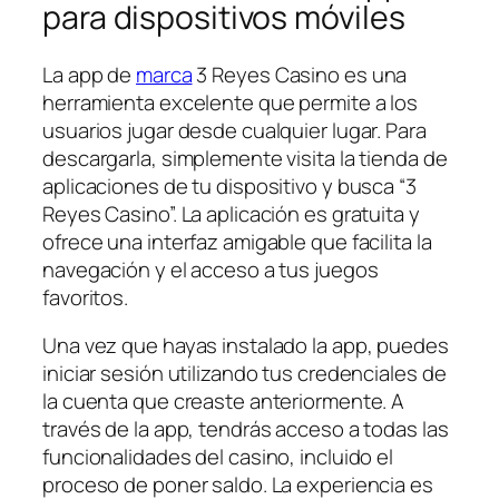
para dispositivos móviles
La app de
marca
3 Reyes Casino es una
herramienta excelente que permite a los
usuarios jugar desde cualquier lugar. Para
descargarla, simplemente visita la tienda de
aplicaciones de tu dispositivo y busca “3
Reyes Casino”. La aplicación es gratuita y
ofrece una interfaz amigable que facilita la
navegación y el acceso a tus juegos
favoritos.
Una vez que hayas instalado la app, puedes
iniciar sesión utilizando tus credenciales de
la cuenta que creaste anteriormente. A
través de la app, tendrás acceso a todas las
funcionalidades del casino, incluido el
proceso de poner saldo. La experiencia es