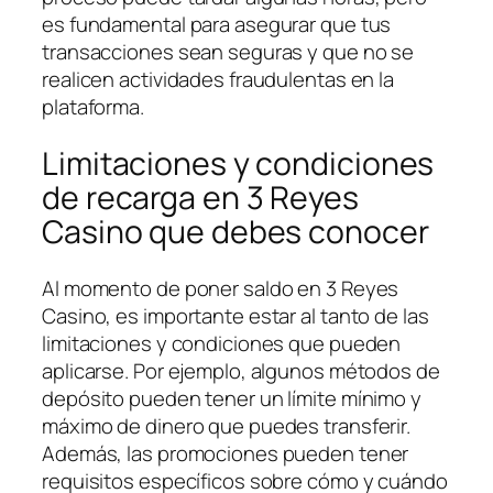
es fundamental para asegurar que tus
transacciones sean seguras y que no se
realicen actividades fraudulentas en la
plataforma.
Limitaciones y condiciones
de recarga en 3 Reyes
Casino que debes conocer
Al momento de poner saldo en 3 Reyes
Casino, es importante estar al tanto de las
limitaciones y condiciones que pueden
aplicarse. Por ejemplo, algunos métodos de
depósito pueden tener un límite mínimo y
máximo de dinero que puedes transferir.
Además, las promociones pueden tener
requisitos específicos sobre cómo y cuándo