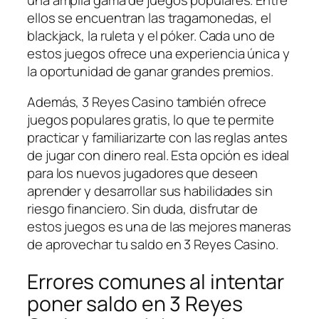
ellos se encuentran las tragamonedas, el
blackjack, la ruleta y el póker. Cada uno de
estos juegos ofrece una experiencia única y
la oportunidad de ganar grandes premios.
Además, 3 Reyes Casino también ofrece
juegos populares gratis, lo que te permite
practicar y familiarizarte con las reglas antes
de jugar con dinero real. Esta opción es ideal
para los nuevos jugadores que deseen
aprender y desarrollar sus habilidades sin
riesgo financiero. Sin duda, disfrutar de
estos juegos es una de las mejores maneras
de aprovechar tu saldo en 3 Reyes Casino.
Errores comunes al intentar
poner saldo en 3 Reyes