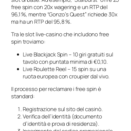
free spin con 20x wagering e un RTP del
96,1 %, mentre “Gonzo’s Quest” richiede 30x
ma ha un RTP del 95,8 %.
Tra le slot live‑casino che includono free
spin troviamo:
Live Blackjack Spin – 10 giri gratuiti sul
tavolo con puntata minima di €0,10.
Live Roulette Reel – 15 spin su una
ruota europea con croupier dal vivo.
Il processo per reclamare i free spin è
standard:
Registrazione sul sito del casinò.
Verifica dell’identità (documento
d’identità e prova di residenza).
Inserimento del codice promozionale