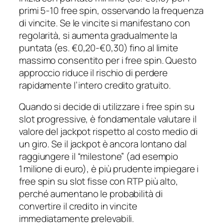
primi 5‑10 free spin, osservando la frequenza
di vincite. Se le vincite si manifestano con
regolarità, si aumenta gradualmente la
puntata (es. €0,20‑€0,30) fino al limite
massimo consentito per i free spin. Questo
approccio riduce il rischio di perdere
rapidamente l’intero credito gratuito.
Quando si decide di utilizzare i free spin su
slot progressive, è fondamentale valutare il
valore del jackpot rispetto al costo medio di
un giro. Se il jackpot è ancora lontano dal
raggiungere il “milestone” (ad esempio
1 milione di euro), è più prudente impiegare i
free spin su slot fisse con RTP più alto,
perché aumentano le probabilità di
convertire il credito in vincite
immediatamente prelevabili.