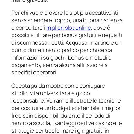
Per chi vuole provare le slot più accattivanti
senza spendere troppo, una buona partenza
è consultare i
migliori slot online
, dove è
possibile filtrare per bonus gratuiti e requisiti
di scommessa ridotti. Acquasanmartino è un
punto di riferimento pratico per chi cerca
informazioni su giochi, bonus e metodi di
pagamento, senza alcuna affiliazione a
specifici operatori.
Questa guida mostra come coniugare
studio, vita universitaria e gioco
responsabile. Verranno illustrate le tecniche
per costruire un budget sostenibile, i migliori
free spin disponibili durante il periodo di
rientro a scuola, i vantaggi dei live casino e le
strategie per trasformare i giri gratuiti in