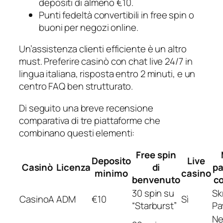
depositi di almeno €10.
Punti fedeltà convertibili in free spin o
buoni per negozi online.
Un’assistenza clienti efficiente è un altro
must. Preferire casinò con chat live 24/7 in
lingua italiana, risposta entro 2 minuti, e un
centro FAQ ben strutturato.
Di seguito una breve recensione
comparativa di tre piattaforme che
combinano questi elementi:
Free spin
Deposito
Live
Casinò
Licenza
di
p
minimo
casino
benvenuto
co
30 spin su
Skr
CasinoA
ADM
€10
Sì
“Starburst”
Pa
Ne