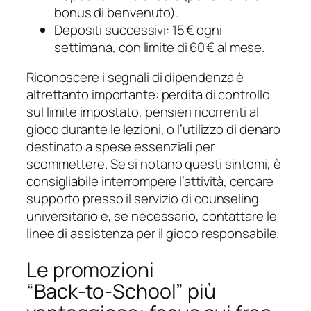
bonus di benvenuto).
Depositi successivi: 15 € ogni
settimana, con limite di 60 € al mese.
Riconoscere i segnali di dipendenza è
altrettanto importante: perdita di controllo
sul limite impostato, pensieri ricorrenti al
gioco durante le lezioni, o l’utilizzo di denaro
destinato a spese essenziali per
scommettere. Se si notano questi sintomi, è
consigliabile interrompere l’attività, cercare
supporto presso il servizio di counseling
universitario e, se necessario, contattare le
linee di assistenza per il gioco responsabile.
Le promozioni
“Back‑to‑School” più