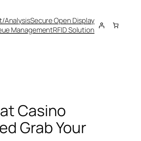
t/Analysis
Secure Open Display
eue Management
RFID Solution
Hat Casino
ied Grab Your