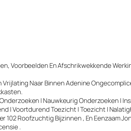
den, Voorbeelden En Afschrikwekkende Werking, 
En Vrijlating Naar Binnen Adenine Ongecompli
kkasten.
g Onderzoeken | Nauwkeurig Onderzoeken | In
nd | Voortdurend Toezicht | Toezicht | Nalatig
mer 102 Roofzuchtig Bijzinnen , En Eenzaam J
censie .