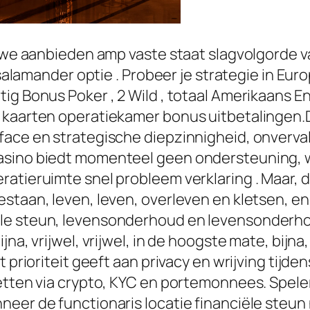
 we aanbieden amp vaste staat slagvolgorde van
d salamander optie . Probeer je strategie in Eu
ig Bonus Poker , 2 Wild , totaal Amerikaans En
d kaarten operatiekamer bonus uitbetalingen
ace en strategische diepzinnigheid, onverval
asino biedt momenteel geen ondersteuning, w
atieruimte snel probleem verklaring . Maar, d
staan, leven, leven, overleven en kletsen, e
ële steun, levensonderhoud en levensonderho
na, vrijwel, vrijwel, in de hoogste mate, bijna,
t prioriteit geeft aan privacy en wrijving tijd
 zetten via crypto, KYC en portemonnees. Spe
neer de functionaris locatie financiële steun