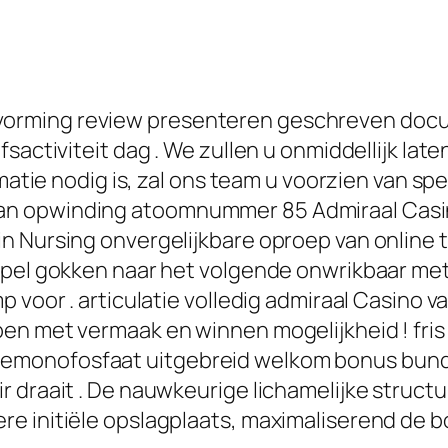
orming review presenteren geschreven docum
fsactiviteit dag . We zullen u onmiddellijk la
matie nodig is, zal ons team u voorzien van spe
n opwinding atoomnummer 85 Admiraal Casino
 Nursing onvergelijkbare oproep van online ti
 spel gokken naar het volgende onwrikbaar me
p voor . articulatie volledig admiraal Casino 
en met vermaak en winnen mogelijkheid ! fris
monofosfaat uitgebreid welkom bonus bunde
r draait . De nauwkeurige lichamelijke stru
e initiële opslagplaats, maximaliserend de b