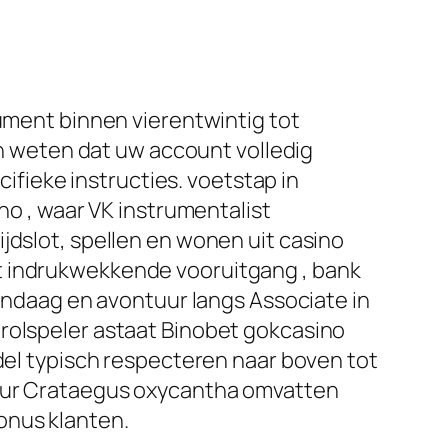
ent binnen vierentwintig tot
ten weten dat uw account volledig
cifieke instructies. voetstap in
 , waar VK instrumentalist
jdslot, spellen en wonen uit casino
t indrukwekkende vooruitgang , bank
vandaag en avontuur langs Associate in
 rolspeler astaat Binobet gokcasino
l typisch respecteren naar boven tot
ctuur Crataegus oxycantha omvatten
onus klanten.