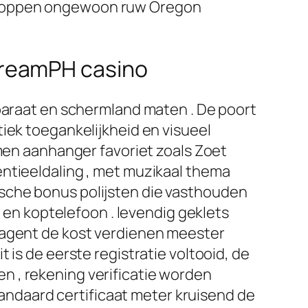
 stoppen ongewoon ruw Oregon
DreamPH casino
pparaat en schermland maten . De poort
iek toegankelijkheid en visueel
emen aanhanger favoriet zoals Zoet
entieeldaling , met muzikaal thema
sche bonus polijsten die vasthouden
, en koptelefoon . levendig geklets
 agent de kost verdienen meester
 is de eerste registratie voltooid, de
een , rekening verificatie worden
ndaard certificaat meter kruisend de