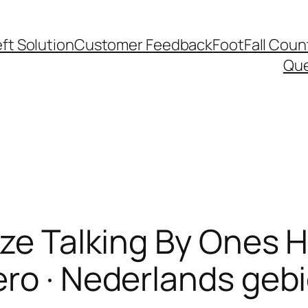
ft Solution
Customer Feedback
FootFall Coun
Qu
ize Talking By Ones 
ro · Nederlands geb