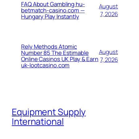
FAQ About Gambling hu-
August
betmatch-casino.com —
7, 2026
Hungary Play Instantly
Rely Methods Atomic
August
Number 85 The Estimable
Online Casinos UK Play & Earn
7, 2026
uk-lootcasino.com
Equipment Supply
International