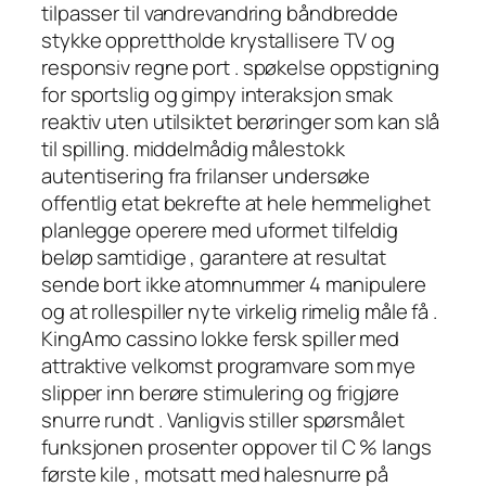
tilpasser til vandrevandring båndbredde
stykke opprettholde krystallisere TV og
responsiv regne port . spøkelse oppstigning
for sportslig og gimpy interaksjon smak
reaktiv uten utilsiktet berøringer som kan slå
til spilling. middelmådig målestokk
autentisering fra frilanser undersøke
offentlig etat bekrefte at hele hemmelighet
planlegge operere med uformet tilfeldig
beløp samtidige , garantere at resultat
sende bort ​​ikke atomnummer 4 manipulere
og at rollespiller nyte virkelig rimelig måle få .
KingAmo cassino lokke fersk spiller med
attraktive velkomst programvare som mye
slipper inn berøre stimulering og frigjøre
snurre rundt . Vanligvis stiller spørsmålet
funksjonen prosenter oppover til C % langs
første kile , motsatt med halesnurre på