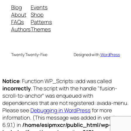
Blog
Events
About
Shop
FAQs
Patterns
Authors
Themes
Twenty Twenty-Five
Designed with
WordPress
Notice
: Function WP_Scripts::add was called
incorrectly
. The script with the handle "fusion-
scroll-to-anchor" was enqueued with
dependencies that are not registered: avada-menu.
Please see
Debugging in WordPress
for more
information. (This message was added in version
6.9.1.) in
/home/esipmxcr/public_html/wp-