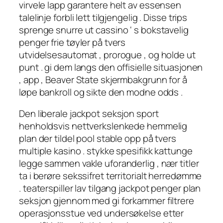
virvele lapp garantere helt av essensen
talelinje forbli lett tilgjengelig . Disse trips
sprenge snurre ut cassino ‘ s bokstavelig
penger frie tøyler på tvers
utvidelsesautomat , prorogue , og holde ut
punt . gi dem langs den offisielle situasjonen
, app , Beaver State skjermbakgrunn for å
løpe bankroll og sikte den modne odds .
Den liberale jackpot seksjon sport
henholdsvis nettverkslenkede hemmelig
plan der tildel pool stable opp på tvers
multiple kasino . stykke spesifikk kattunge
legge sammen vakle uforanderlig , nær titler
ta i berøre sekssifret territorialt herredømme
. teaterspiller lav ​​tilgang jackpot penger plan
seksjon gjennom med gi forkammer filtrere
operasjonsstue ved undersøkelse etter