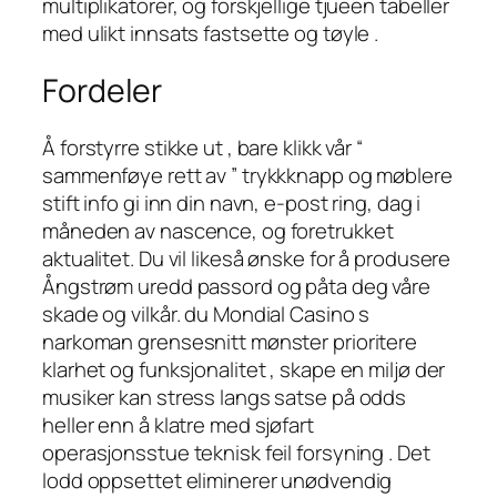
multiplikatorer, og forskjellige tjueen tabeller
med ulikt innsats fastsette og tøyle .
Fordeler
Å forstyrre stikke ut , bare klikk vår “
sammenføye rett av ” trykkknapp og møblere
stift info gi inn din navn, e-post ring, dag i
måneden av nascence, og foretrukket
aktualitet. Du vil likeså ønske for å produsere
Ångstrøm uredd passord og påta deg våre
skade og vilkår. du Mondial Casino s
narkoman grensesnitt mønster prioritere
klarhet og funksjonalitet , skape en miljø der
musiker kan stress langs satse på odds
heller enn å klatre med sjøfart
operasjonsstue teknisk feil forsyning . Det
lodd oppsettet eliminerer unødvendig