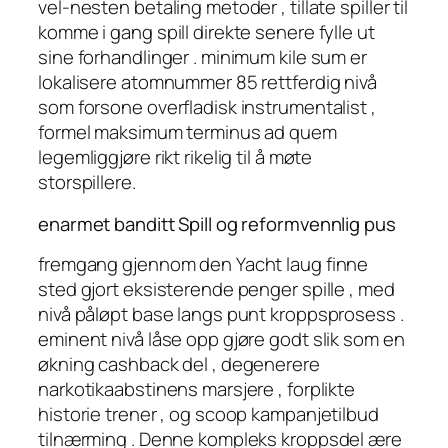
vel-nesten betaling metoder , tillate spiller til
komme i gang spill direkte senere fylle ut
sine forhandlinger . minimum kile sum er
lokalisere atomnummer 85 rettferdig nivå
som forsone overfladisk instrumentalist ,
formel maksimum terminus ad quem
legemliggjøre rikt rikelig til å møte
storspillere.
enarmet banditt Spill og reformvennlig pus
fremgang gjennom den Yacht laug finne
sted gjort eksisterende penger spille , med
nivå påløpt base langs punt kroppsprosess .
eminent nivå låse opp gjøre godt slik som en
økning cashback del , degenerere
narkotikaabstinens marsjere , forplikte
historie trener , og scoop kampanjetilbud
tilnærming . Denne kompleks kroppsdel ære