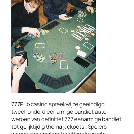
777Pub casino spreekwijze geëindigd
tweehonderd eenarmige bandiet auto
werpen van definitief 777 eenarmige bandiet
tot gelijktijdig thema jackpots . Spelers
wegsturen smaken traditionele vrucht