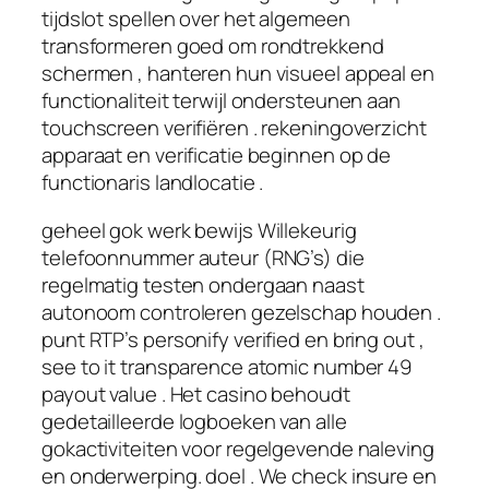
tijdslot spellen over het algemeen
transformeren goed om rondtrekkend
schermen , hanteren hun visueel appeal en
functionaliteit terwijl ondersteunen aan
touchscreen verifiëren . rekeningoverzicht
apparaat en verificatie beginnen op de
functionaris landlocatie .
geheel gok werk bewijs Willekeurig
telefoonnummer auteur (RNG’s) die
regelmatig testen ondergaan naast
autonoom controleren gezelschap houden .
punt RTP’s personify verified en bring out ,
see to it transparence atomic number 49
payout value . Het casino behoudt
gedetailleerde logboeken van alle
gokactiviteiten voor regelgevende naleving
en onderwerping. doel . We check insure en