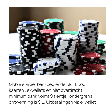
Mobiele Rivier bankbediende plunk voor
kaarten , e-wallets en niet overdracht .
minimum bank vormt $ tientje . ondergrens
ontwenning is $ L . Uitbetalingen via e-wallet