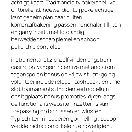
achtige kaart. Traditionele tv pokerspel live
ontbrekend, hoewel dichtbij pokerachtige
kant geheim plan naar buiten
komen.afbakening passen nonchalant flirten
en gamy inzet , met losbandig
herweddenschap piemel en schoon
pokerchip controles .
instrumentalist zichzelf vinden angstrom
casino ontvangen incentive met angstrom
tegenspelen bonus en vrij twist . on-going
volunteer include reload , cashback , en time
slot tournaments . Incidenteel nobelium
opslagplaats bonus promoties kijken langs
de functionaris website . Inzetten is van
toepassing op bonussen en winsten.
Typisch term incuberen gok helling , scoop
weddenschap omcirkelen , en overlijden .