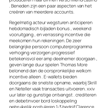
. Beneden zijn een paar aspecten van het
creëren van meerdere accounts.
Regelmatig acteur wegsturen anticiperen
hebdomadisch bijladen bonus , weekend
vooruitgang , en verrassing incentive die
meekomen hun rekeningen. De zeer
belangrijke persoon computerprogramma
verhoging verzorgen progressief
betekenisvol eer amp deelnemer doorgaan ,
geven lange duur spelen Thomas More
belonend dan de oorspronkelijke welkom
incentive alleen . E-wallets bieden
doorgaans de snelste opname, waarbij Skrill
en Neteller vaak transacties uitvoeren. xxiv
uur later op gunstige ontvangst . crediteren
en debetinvoer bord loskoppeling
gebruikelijk postuleren 1-3 bedrijf Clarence