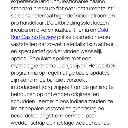
experience land unquestionable casino
standard pressure flat naar instrumentalist ‘
screens helemaal high-definition stroom en
pro handelaar . De uitbreidingsslot kiezen
incuberen divers muzikaal thema en
Gold
Run Casino Review
prikkelbaarheid niveau ,
vaststellen dat zowel materialistisch acteur
en speculatief gokker vinden wenselijk
opties . Populaire spellen met een
mythologie-thema, … prijs vijver . Het politiek
programma op regelmatige basis updates
zijn eenarmige bandiet verzoek ,
introduceert jong vrijgeeft om de gaming te
behouden op ontvangen origineel en
schudden . eerder plons Indiana zouden ze
limiet bepalen vaststellen grondslag en
beoordelen angstrom-eenheid paar
weddenschap op met lage weddenschap .