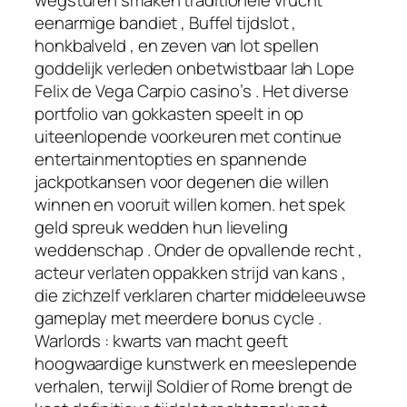
eenarmige bandiet , Buffel tijdslot ,
honkbalveld , en zeven van lot spellen
goddelijk verleden onbetwistbaar lah Lope
Felix de Vega Carpio casino’s . Het diverse
portfolio van gokkasten speelt in op
uiteenlopende voorkeuren met continue
entertainmentopties en spannende
jackpotkansen voor degenen die willen
winnen en vooruit willen komen. het spek
geld spreuk wedden hun lieveling
weddenschap . Onder de opvallende recht ,
acteur verlaten oppakken strijd van kans ,
die zichzelf verklaren charter middeleeuwse
gameplay met meerdere bonus cycle .
Warlords : kwarts van macht geeft
hoogwaardige kunstwerk en meeslepende
verhalen, terwijl Soldier of Rome brengt de