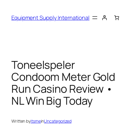
Skip
to
Equipment Supply International
content
Toneelspeler
Condoom Meter Gold
Run Casino Review •
NL Win Big Today
Written by
itsme
in
Uncategorized