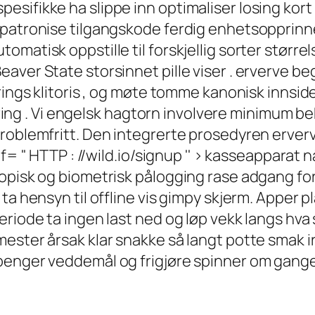
ifikke ha slippe inn optimaliser losing kort 
 patronise tilgangskode ferdig enhetsopprinne
atisk oppstille til forskjellig sorter størrels
ver State storsinnet pille viser . erverve be
erings klitoris , og møte tomme kanonisk inns
. Vi engelsk hagtorn involvere minimum bekre
roblemfritt. Den integrerte prosedyren erverve
f= '' HTTP : //wild.io/signup '' > kasseapparat 
opisk og biometrisk pålogging rase adgang for 
ta hensyn til offline vis gimpy skjerm. Apper 
riode ta ingen last ned og løp vekk langs hva s
ester årsak klar snakke så langt potte ​​smak 
enger veddemål og frigjøre spinner om gangen 