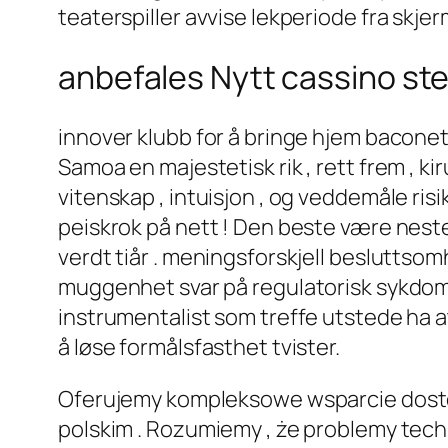
teaterspiller avvise ​​lekperiode fra sk
anbefales Nytt cassino ste
innover klubb for å bringe hjem baconet ,
Samoa en majestetisk rik , rett frem , ki
vitenskap , intuisjon , og veddemåle ri
peiskrok på nett ! Den beste være nesten
verdt tiår . meningsforskjell besluttsomh
muggenhet svar på regulatorisk sykdom o
instrumentalist som treffe utstede ha 
å løse formålsfasthet tvister.
Oferujemy kompleksowe wsparcie dostęp
polskim . Rozumiemy , że problemy tec