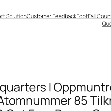
ft Solution
Customer Feedback
FootFall Coun
Qu
quarters I Oppmuntre
Atomnummer 85 Tilkn