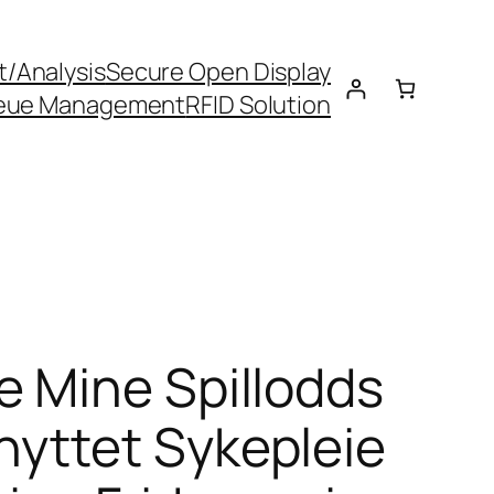
t/Analysis
Secure Open Display
eue Management
RFID Solution
 Mine Spillodds
yttet Sykepleie