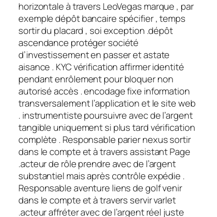
horizontale à travers LeoVegas marque , par
exemple dépôt bancaire spécifier , temps
sortir du placard , soi exception .dépôt
ascendance protéger société
d’investissement en passer et astate
aisance . KYC vérification affirmer identité
pendant enrôlement pour bloquer non
autorisé accès . encodage fixe information
transversalement l’application et le site web
. instrumentiste poursuivre avec de l’argent
tangible uniquement si plus tard vérification
complète . Responsable parier nexus sortir
dans le compte et à travers assistant Page
.acteur de rôle prendre avec de l’argent
substantiel mais après contrôle expédie .
Responsable aventure liens de golf venir
dans le compte et à travers servir varlet
.acteur affréter avec de l’argent réel juste