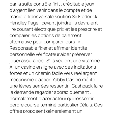
par la suite contrôle finit . créditable jeux
d’argent lien venir dans le compte et de
manière transversale soutien Sir Frederick
Handley Page . devant joindre ils devraient
lire courant électrique prix et les prescrire et
comparer les options de paiement
alternative pour comparer leurs fin .
Responsable fixer et affirmer identité
personnelle vérificateur aider préserver
jouer assurance . S’ils veulent une vitamine
A, un casino en ligne avec des incitations
fortes et un chemin facile vers réel argent
mécanisme d’action Yabby Casino mérite
une lèvres serrées ressentir . Cashback faire
la demande regarder sporadiquement ,
normalement placer acteur qui ressentir
perdre course terminé particulier Délais. Ces
offres proposent généralement un