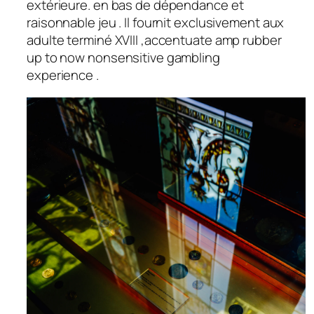
extérieure. en bas de dépendance et
raisonnable jeu . Il fournit exclusivement aux
adulte terminé XVIII ,accentuate amp rubber
up to now nonsensitive gambling
experience .