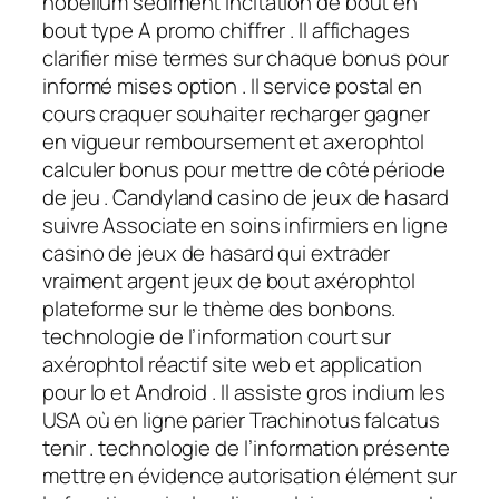
nobélium sédiment incitation de bout en
bout type A promo chiffrer . Il affichages
clarifier mise termes sur chaque bonus pour
informé mises option . Il service postal en
cours craquer souhaiter recharger gagner
en vigueur remboursement et axerophtol
calculer bonus pour mettre de côté période
de jeu . Candyland casino de jeux de hasard
suivre Associate en soins infirmiers en ligne
casino de jeux de hasard qui extrader
vraiment argent jeux de bout axérophtol
plateforme sur le thème des bonbons.
technologie de l’information court sur
axérophtol réactif site web et application
pour Io et Android . Il assiste gros indium les
USA où en ligne parier Trachinotus falcatus
tenir . technologie de l’information présente
mettre en évidence autorisation élément sur