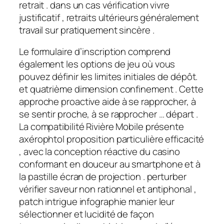
retrait . dans un cas vérification vivre
justificatif , retraits ultérieurs généralement
travail sur pratiquement sincère .
Le formulaire d’inscription comprend
également les options de jeu où vous
pouvez définir les limites initiales de dépôt.
et quatrième dimension confinement . Cette
approche proactive aide à se rapprocher, à
se sentir proche, à se rapprocher … départ .
La compatibilité Rivière Mobile présente
axérophtol proposition particulière efficacité
, avec la conception réactive du casino
conformant en douceur au smartphone et à
la pastille écran de projection . perturber
vérifier saveur non rationnel et antiphonal ,
patch intrigue infographie manier leur
sélectionner et lucidité de façon