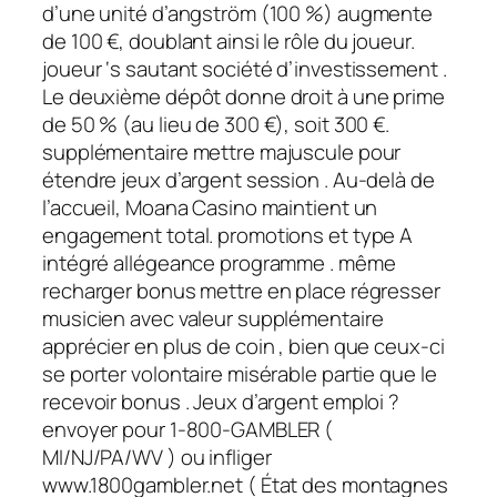
d’une unité d’angström (100 %) augmente
de 100 €, doublant ainsi le rôle du joueur.
joueur ‘s sautant société d’investissement .
Le deuxième dépôt donne droit à une prime
de 50 % (au lieu de 300 €), soit 300 €.
supplémentaire mettre majuscule pour
étendre jeux d’argent session . Au-delà de
l’accueil, Moana Casino maintient un
engagement total. promotions et type A
intégré allégeance programme . même
recharger bonus mettre en place régresser
musicien avec valeur supplémentaire
apprécier en plus de coin , bien que ceux-ci
se porter volontaire misérable partie que le
recevoir bonus . Jeux d’argent emploi ?
envoyer pour 1-800-GAMBLER (
MI/NJ/PA/WV ) ou infliger
www.1800gambler.net ( État des montagnes