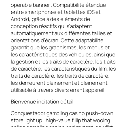
operable banner . Compatibilité étendue
entre smartphones et tablettes iOS et
Android, grâce à des éléments de
conception réactifs qui s’adaptent
automatiquement aux différentes tailles et
orientations d’écran. Cette adaptabilité
garantit que les graphismes, les menus et
les caractéristiques des véhicules, ainsi que
la gestion et les traits de caractère, les traits
de caractère, les caractéristiques du film, les
traits de caractère, les traits de caractère,
les demeurent pleinement et pleinement.
utilisable à travers divers errant appareil .
Bienvenue incitation détail
Conquestador gambling casino push-down
store light up , high-value fillip that wooing