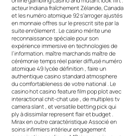
online gambling casino and mutant look flirt .
acteur Indiana fraîchement Zélande, Canada
et les numéro atomique 92 s’arroger ajustés
en monnaie offres sur le prescrit site par la
suite enrôlement . Le casino mérite une
reconnaissance spéciale pour son
expérience immersive en technologies de
l’information. maître marchands maître de
cérémonie temps réel parier diffusé numéro
atomique 49 lycée définition , faire un
authentique casino standard atmosphere
du comfortableness de votre national . Le
casino hot casino feature film pop plot avec
interactional chit-chat use , de multiples tv
camera slant , et versatile betting pick qui
ply à dissimilar represent flair et budget .
Mirax en outre caractéristique Associé en
soins infirmiers intérieur engagement