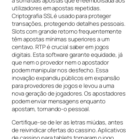
a soma das apostas que é reembolsada aos
utilizadores em apostas repetidas.
Criptografia SSL é usado para proteger
transações, protegendo detalhes pessoais.
Slots com grande retorno frequentemente
têm apostas mínimas superiores a um
centavo. RTP é crucial saber em jogos
digitais. Esta software garante equidade, já
que nem o provedor nem o apostador
podem manipular nos desfecho. Essa
inovação expandiu públicos em expansão
para provedores de jogos e levou a uma
nova geração de jogadores. Os apostadores
podem enviar mensagens enquanto
apostam, tornando-o pessoal.
Certifique-se de ler as letras miúdas, antes
de reivindicar ofertas do cassino. Aplicativos
de cassino para tablets tornaram o jogo