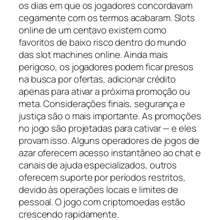
os dias em que os jogadores concordavam
cegamente com os termos acabaram. Slots
online de um centavo existem como
favoritos de baixo risco dentro do mundo
das slot machines online. Ainda mais
perigoso, os jogadores podem ficar presos
na busca por ofertas, adicionar crédito
apenas para ativar a próxima promoção ou
meta. Considerações finais, segurança e
justiça são o mais importante. As promoções
no jogo são projetadas para cativar — e eles
provam isso. Alguns operadores de jogos de
azar oferecem acesso instantâneo ao chat e
canais de ajuda especializados, outros
oferecem suporte por períodos restritos,
devido às operações locais e limites de
pessoal. O jogo com criptomoedas estão
crescendo rapidamente.