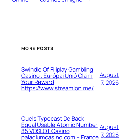
MORE POSTS
Swindle Of Filiplay Gambling
August
Casino . Európai Unió Claim
Your Reward
7, 2026
https://www.streamion.me/
Quels Typecast De Back
Equal Usable Atomic Number
August
85 VOSLOT Casino
7, 2026
paladiumcasino.com – France