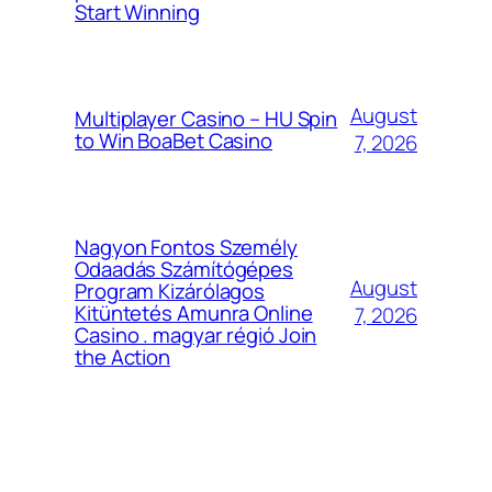
Start Winning
August
Multiplayer Casino – HU Spin
to Win BoaBet Casino
7, 2026
Nagyon Fontos Személy
Odaadás Számítógépes
August
Program Kizárólagos
Kitüntetés Amunra Online
7, 2026
Casino . magyar régió Join
the Action