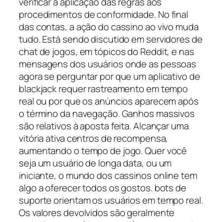
verificar a aplicação das regras aos
procedimentos de conformidade. No final
das contas, a ação do cassino ao vivo muda
tudo. Está sendo discutido em servidores de
chat de jogos, em tópicos do Reddit, e nas
mensagens dos usuários onde as pessoas
agora se perguntar por que um aplicativo de
blackjack requer rastreamento em tempo
real ou por que os anúncios aparecem após
o término da navegação. Ganhos massivos
são relativos à aposta feita. Alcançar uma
vitória ativa centros de recompensa,
aumentando o tempo de jogo. Quer você
seja um usuário de longa data, ou um
iniciante, o mundo dos cassinos online tem
algo a oferecer todos os gostos. bots de
suporte orientam os usuários em tempo real.
Os valores devolvidos são geralmente