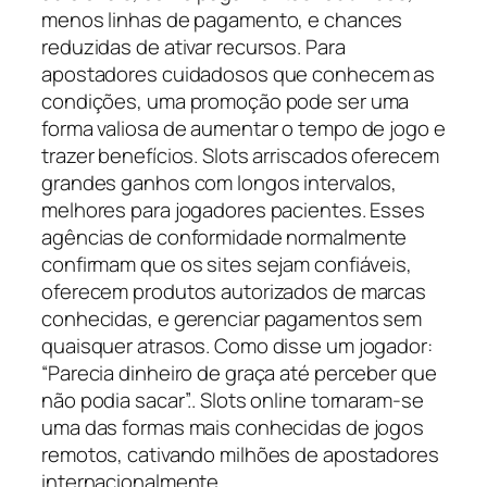
menos linhas de pagamento, e chances
reduzidas de ativar recursos. Para
apostadores cuidadosos que conhecem as
condições, uma promoção pode ser uma
forma valiosa de aumentar o tempo de jogo e
trazer benefícios. Slots arriscados oferecem
grandes ganhos com longos intervalos,
melhores para jogadores pacientes. Esses
agências de conformidade normalmente
confirmam que os sites sejam confiáveis,
oferecem produtos autorizados de marcas
conhecidas, e gerenciar pagamentos sem
quaisquer atrasos. Como disse um jogador:
“Parecia dinheiro de graça até perceber que
não podia sacar”.. Slots online tornaram-se
uma das formas mais conhecidas de jogos
remotos, cativando milhões de apostadores
internacionalmente.