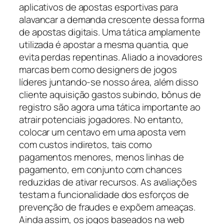
aplicativos de apostas esportivas para
alavancar a demanda crescente dessa forma
de apostas digitais. Uma tática amplamente
utilizada é apostar a mesma quantia, que
evita perdas repentinas. Aliado a inovadores
marcas bem como designers de jogos
líderes juntando-se nosso área, além disso
cliente aquisição gastos subindo, bônus de
registro são agora uma tática importante ao
atrair potenciais jogadores. No entanto,
colocar um centavo em uma aposta vem
com custos indiretos, tais como
pagamentos menores, menos linhas de
pagamento, em conjunto com chances
reduzidas de ativar recursos. As avaliações
testam a funcionalidade dos esforços de
prevenção de fraudes e expõem ameaças.
Ainda assim, os jogos baseados na web