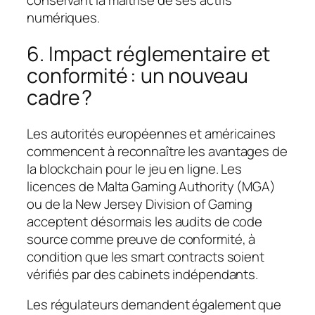
numériques.
6. Impact réglementaire et
conformité : un nouveau
cadre ?
Les autorités européennes et américaines
commencent à reconnaître les avantages de
la blockchain pour le jeu en ligne. Les
licences de Malta Gaming Authority (MGA)
ou de la New Jersey Division of Gaming
acceptent désormais les audits de code
source comme preuve de conformité, à
condition que les smart contracts soient
vérifiés par des cabinets indépendants.
Les régulateurs demandent également que