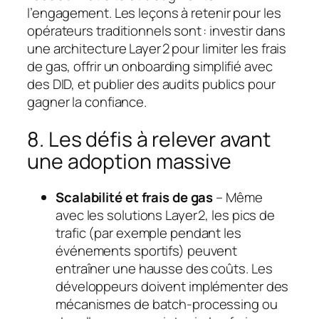
l’engagement. Les leçons à retenir pour les
opérateurs traditionnels sont : investir dans
une architecture Layer 2 pour limiter les frais
de gas, offrir un onboarding simplifié avec
des DID, et publier des audits publics pour
gagner la confiance.
8. Les défis à relever avant
une adoption massive
Scalabilité et frais de gas
– Même
avec les solutions Layer 2, les pics de
trafic (par exemple pendant les
événements sportifs) peuvent
entraîner une hausse des coûts. Les
développeurs doivent implémenter des
mécanismes de batch‑processing ou