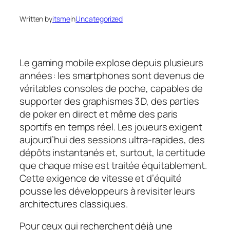
Written by
itsme
in
Uncategorized
Le gaming mobile explose depuis plusieurs
années : les smartphones sont devenus de
véritables consoles de poche, capables de
supporter des graphismes 3 D, des parties
de poker en direct et même des paris
sportifs en temps réel. Les joueurs exigent
aujourd’hui des sessions ultra‑rapides, des
dépôts instantanés et, surtout, la certitude
que chaque mise est traitée équitablement.
Cette exigence de vitesse et d’équité
pousse les développeurs à revisiter leurs
architectures classiques.
Pour ceux qui recherchent déjà une