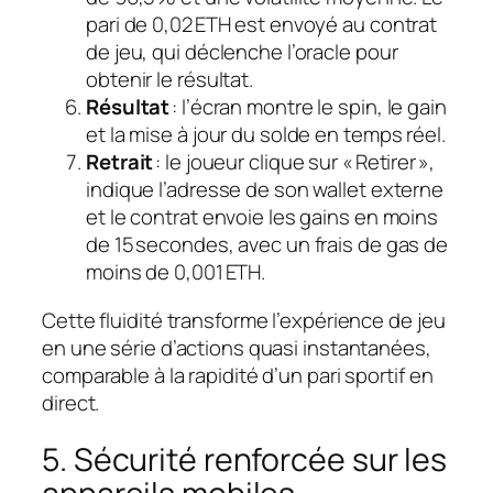
pari de 0,02 ETH est envoyé au contrat
de jeu, qui déclenche l’oracle pour
obtenir le résultat.
Résultat
: l’écran montre le spin, le gain
et la mise à jour du solde en temps réel.
Retrait
: le joueur clique sur « Retirer »,
indique l’adresse de son wallet externe
et le contrat envoie les gains en moins
de 15 secondes, avec un frais de gas de
moins de 0,001 ETH.
Cette fluidité transforme l’expérience de jeu
en une série d’actions quasi instantanées,
comparable à la rapidité d’un pari sportif en
direct.
5. Sécurité renforcée sur les