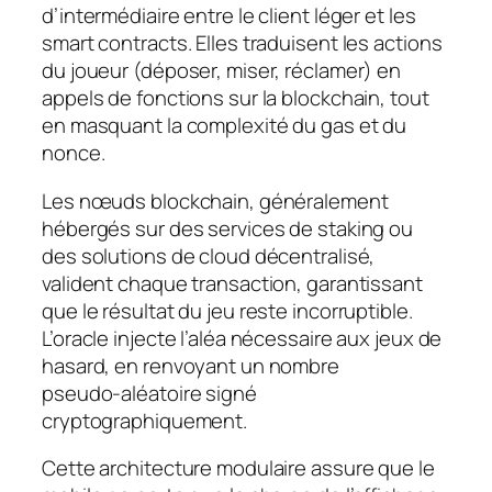
d’intermédiaire entre le client léger et les
smart contracts. Elles traduisent les actions
du joueur (déposer, miser, réclamer) en
appels de fonctions sur la blockchain, tout
en masquant la complexité du gas et du
nonce.
Les nœuds blockchain, généralement
hébergés sur des services de staking ou
des solutions de cloud décentralisé,
valident chaque transaction, garantissant
que le résultat du jeu reste incorruptible.
L’oracle injecte l’aléa nécessaire aux jeux de
hasard, en renvoyant un nombre
pseudo‑aléatoire signé
cryptographiquement.
Cette architecture modulaire assure que le