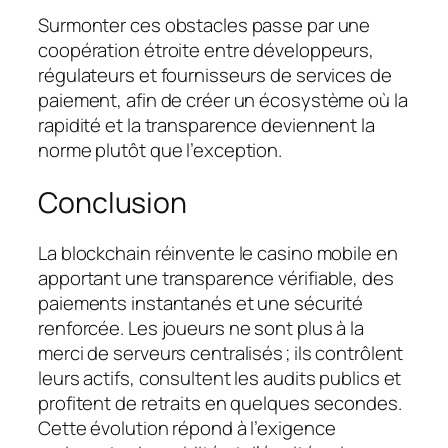
Surmonter ces obstacles passe par une
coopération étroite entre développeurs,
régulateurs et fournisseurs de services de
paiement, afin de créer un écosystème où la
rapidité et la transparence deviennent la
norme plutôt que l’exception.
Conclusion
La blockchain réinvente le casino mobile en
apportant une transparence vérifiable, des
paiements instantanés et une sécurité
renforcée. Les joueurs ne sont plus à la
merci de serveurs centralisés ; ils contrôlent
leurs actifs, consultent les audits publics et
profitent de retraits en quelques secondes.
Cette évolution répond à l’exigence