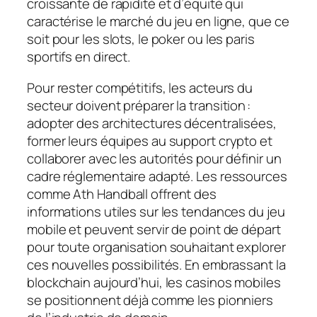
croissante de rapidité et d’équité qui
caractérise le marché du jeu en ligne, que ce
soit pour les slots, le poker ou les paris
sportifs en direct.
Pour rester compétitifs, les acteurs du
secteur doivent préparer la transition :
adopter des architectures décentralisées,
former leurs équipes au support crypto et
collaborer avec les autorités pour définir un
cadre réglementaire adapté. Les ressources
comme Ath Handball offrent des
informations utiles sur les tendances du jeu
mobile et peuvent servir de point de départ
pour toute organisation souhaitant explorer
ces nouvelles possibilités. En embrassant la
blockchain aujourd’hui, les casinos mobiles
se positionnent déjà comme les pionniers