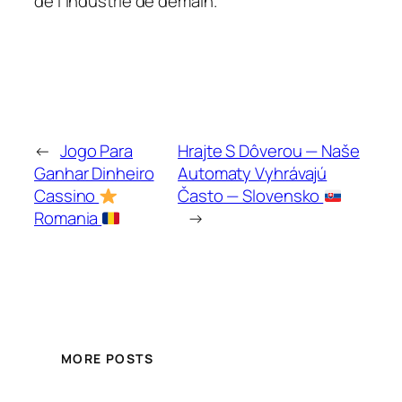
de l’industrie de demain.
←
Jogo Para
Hrajte S Dôverou — Naše
Ganhar Dinheiro
Automaty Vyhrávajú
Cassino
Často — Slovensko
Romania
→
MORE POSTS