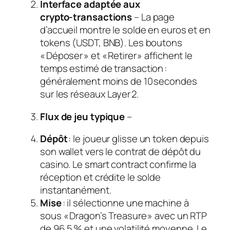
Interface adaptée aux
crypto‑transactions
– La page
d’accueil montre le solde en euros et en
tokens (USDT, BNB). Les boutons
« Déposer » et « Retirer » affichent le
temps estimé de transaction :
généralement moins de 10 secondes
sur les réseaux Layer 2.
Flux de jeu typique
–
Dépôt
: le joueur glisse un token depuis
son wallet vers le contrat de dépôt du
casino. Le smart contract confirme la
réception et crédite le solde
instantanément.
Mise
: il sélectionne une machine à
sous « Dragon’s Treasure » avec un RTP
de 96,5 % et une volatilité moyenne. Le