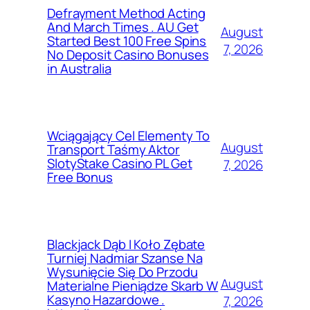
Defrayment Method Acting
And March Times . AU Get
August
Started Best 100 Free Spins
7, 2026
No Deposit Casino Bonuses
in Australia
Wciągający Cel Elementy To
August
Transport Taśmy Aktor
SlotyStake Casino PL Get
7, 2026
Free Bonus
Blackjack Dąb I Koło Zębate
Turniej Nadmiar Szanse Na
Wysunięcie Się Do Przodu
August
Materialne Pieniądze Skarb W
Kasyno Hazardowe .
7, 2026