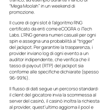
“Mega Moolah” in un weekend di
promozione.
Il cuore di ogni slot è l’algoritmo RNG
certificato da enti come eCOGRA o iTech
Labs. L’RNG genera numeri casuali per ogni
spin e assegna una probabilità al “trigger”
del jackpot. Per garantire la trasparenza, i
provider inviano log di ogni evento a un
auditor indipendente, che verifica che il
tasso di payout (RTP) del jackpot sia
conforme alle specifiche dichiarate (spesso
96‑99 %).
Il flusso di dati segue un percorso standard:
il client del giocatore invia la scommessa al
server del casinò, il casinò inoltra la richiesta
al provider, quest’ultimo aggiorna il pool e