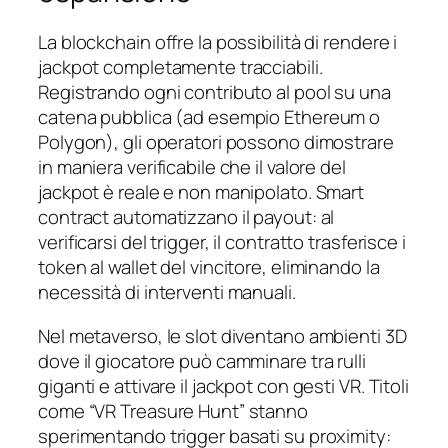
La blockchain offre la possibilità di rendere i
jackpot completamente tracciabili.
Registrando ogni contributo al pool su una
catena pubblica (ad esempio Ethereum o
Polygon), gli operatori possono dimostrare
in maniera verificabile che il valore del
jackpot è reale e non manipolato. Smart
contract automatizzano il payout: al
verificarsi del trigger, il contratto trasferisce i
token al wallet del vincitore, eliminando la
necessità di interventi manuali.
Nel metaverso, le slot diventano ambienti 3D
dove il giocatore può camminare tra rulli
giganti e attivare il jackpot con gesti VR. Titoli
come “VR Treasure Hunt” stanno
sperimentando trigger basati su proximity: