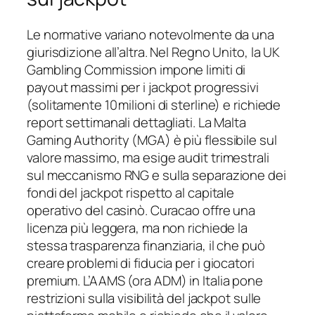
Le normative variano notevolmente da una
giurisdizione all’altra. Nel Regno Unito, la UK
Gambling Commission impone limiti di
payout massimi per i jackpot progressivi
(solitamente 10 milioni di sterline) e richiede
report settimanali dettagliati. La Malta
Gaming Authority (MGA) è più flessibile sul
valore massimo, ma esige audit trimestrali
sul meccanismo RNG e sulla separazione dei
fondi del jackpot rispetto al capitale
operativo del casinò. Curacao offre una
licenza più leggera, ma non richiede la
stessa trasparenza finanziaria, il che può
creare problemi di fiducia per i giocatori
premium. L’AAMS (ora ADM) in Italia pone
restrizioni sulla visibilità del jackpot sulle