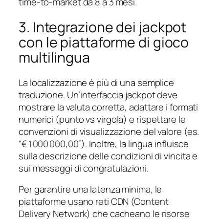
time‑to‑market da 8 a 3 mesi.
3. Integrazione dei jackpot
con le piattaforme di gioco
multilingua
La localizzazione è più di una semplice
traduzione. Un’interfaccia jackpot deve
mostrare la valuta corretta, adattare i formati
numerici (punto vs virgola) e rispettare le
convenzioni di visualizzazione del valore (es.
“€ 1 000 000,00”). Inoltre, la lingua influisce
sulla descrizione delle condizioni di vincita e
sui messaggi di congratulazioni.
Per garantire una latenza minima, le
piattaforme usano reti CDN (Content
Delivery Network) che cacheano le risorse