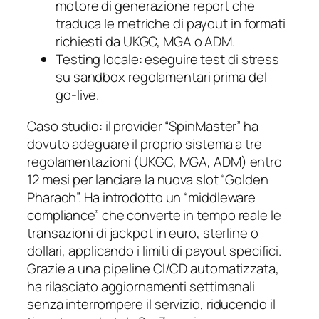
motore di generazione report che
traduca le metriche di payout in formati
richiesti da UKGC, MGA o ADM.
Testing locale: eseguire test di stress
su sandbox regolamentari prima del
go‑live.
Caso studio: il provider “SpinMaster” ha
dovuto adeguare il proprio sistema a tre
regolamentazioni (UKGC, MGA, ADM) entro
12 mesi per lanciare la nuova slot “Golden
Pharaoh”. Ha introdotto un “middleware
compliance” che converte in tempo reale le
transazioni di jackpot in euro, sterline o
dollari, applicando i limiti di payout specifici.
Grazie a una pipeline CI/CD automatizzata,
ha rilasciato aggiornamenti settimanali
senza interrompere il servizio, riducendo il