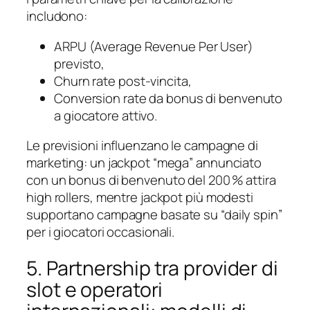
includono:
ARPU (Average Revenue Per User)
previsto,
Churn rate post‑vincita,
Conversion rate da bonus di benvenuto
a giocatore attivo.
Le previsioni influenzano le campagne di
marketing: un jackpot “mega” annunciato
con un bonus di benvenuto del 200 % attira
high rollers, mentre jackpot più modesti
supportano campagne basate su “daily spin”
per i giocatori occasionali.
5. Partnership tra provider di
slot e operatori