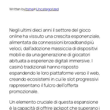
Written by
itsme
in
Uncategorized
Negli ultimi dieci anni il settore del gioco
online ha vissuto una crescita esponenziale,
alimentata da connessioni broadband più
veloci, dall’adozione massiccia di dispositivi
mobili e da una generazione di giocatori
abituata a esperienze digitali immersive. I
casinò tradizionali hanno risposto
espandendo le loro piattaforme verso il web,
creando ecosistemi in cui le slot progressivi
rappresentano il fulcro dell’offerta
promozionale.
Un elemento cruciale di questa espansione
è la capacità di offrire
jackpot
che superano i