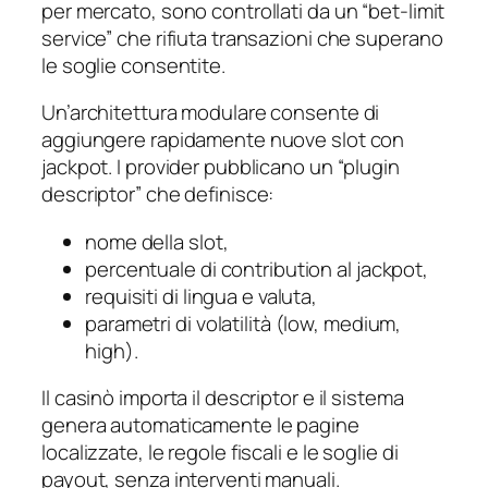
per mercato, sono controllati da un “bet‑limit
service” che rifiuta transazioni che superano
le soglie consentite.
Un’architettura modulare consente di
aggiungere rapidamente nuove slot con
jackpot. I provider pubblicano un “plugin
descriptor” che definisce:
nome della slot,
percentuale di contribution al jackpot,
requisiti di lingua e valuta,
parametri di volatilità (low, medium,
high).
Il casinò importa il descriptor e il sistema
genera automaticamente le pagine
localizzate, le regole fiscali e le soglie di
payout, senza interventi manuali.