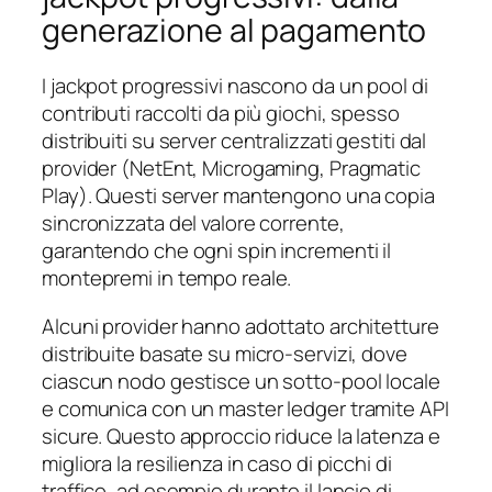
generazione al pagamento
I jackpot progressivi nascono da un pool di
contributi raccolti da più giochi, spesso
distribuiti su server centralizzati gestiti dal
provider (NetEnt, Microgaming, Pragmatic
Play). Questi server mantengono una copia
sincronizzata del valore corrente,
garantendo che ogni spin incrementi il
montepremi in tempo reale.
Alcuni provider hanno adottato architetture
distribuite basate su micro‑servizi, dove
ciascun nodo gestisce un sotto‑pool locale
e comunica con un master ledger tramite API
sicure. Questo approccio riduce la latenza e
migliora la resilienza in caso di picchi di
traffico, ad esempio durante il lancio di