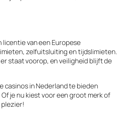
 licentie van een Europese
ieten, zelfuitsluiting en tijdslimieten.
r staat voorop, en veiligheid blijft de
e casinos in Nederland te bieden
Of je nu kiest voor een groot merk of
 plezier!