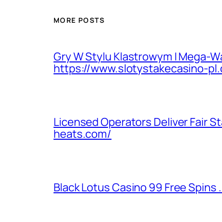
MORE POSTS
Gry W Stylu Klastrowym I Mega-Way
https://www.slotystakecasino-pl
Licensed Operators Deliver Fair St
heats.com/
Black Lotus Casino 99 Free Spins .