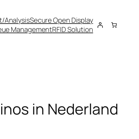
t/Analysis
Secure Open Display
eue Management
RFID Solution
inos in Nederland