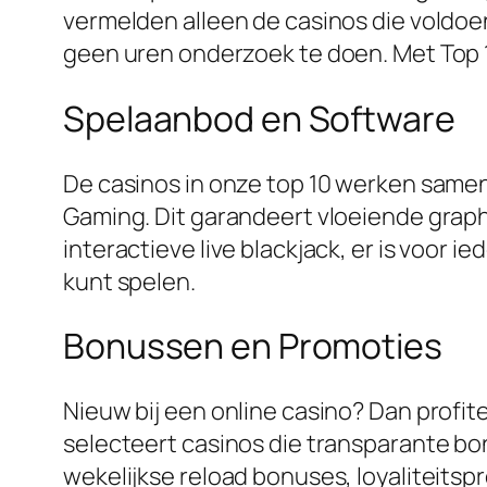
vermelden alleen de casinos die voldoen
geen uren onderzoek te doen. Met Top 10 
Spelaanbod en Software
De casinos in onze top 10 werken same
Gaming. Dit garandeert vloeiende graphi
interactieve live blackjack, er is voor ie
kunt spelen.
Bonussen en Promoties
Nieuw bij een online casino? Dan profit
selecteert casinos die transparante bo
wekelijkse reload bonuses, loyaliteitsp