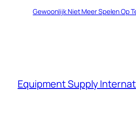
Gewoonlijk Niet Meer Spelen Op T
Equipment Supply Internat