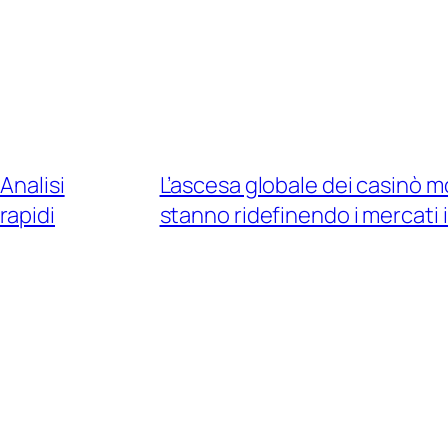
Analisi
L’ascesa globale dei casinò mo
 rapidi
stanno ridefinendo i mercati 