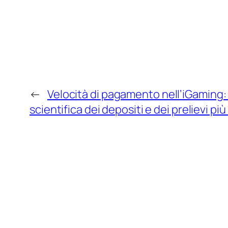
←
Velocità di pagamento nell’iGaming: 
scientifica dei depositi e dei prelievi più