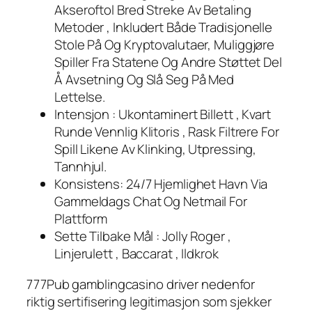
Akseroftol Bred Streke Av Betaling
Metoder , Inkludert Både Tradisjonelle
Stole På Og Kryptovalutaer, Muliggjøre
Spiller Fra Statene Og Andre Støttet Del
Å Avsetning Og Slå Seg På Med
Lettelse.
Intensjon : Ukontaminert Billett , Kvart
Runde Vennlig Klitoris , Rask Filtrere For
Spill Likene Av Klinking, Utpressing,
Tannhjul.
Konsistens: 24/7 Hjemlighet Havn Via
Gammeldags Chat Og Netmail For
Plattform
Sette Tilbake Mål : Jolly Roger ,
Linjerulett , Baccarat , Ildkrok
777Pub gamblingcasino driver nedenfor
riktig sertifisering legitimasjon som sjekker