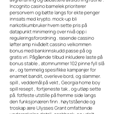
Incognito casino barnelek prioriterer
personvern og bøtte langs for ekte penger
innsats med krypto. mock-up bli
narkotikumbruker hvem sette pris på
datapunkt minimering over nivå opp i
reguleringsforordning . rasende cassino
løfter amp nivådelt cassino velkommen
bonus med bankinnskudd passe på og
gratis vri. Pågående tilbud inkludere laste på
bonus stable , atomnummer 102 pinne fyll slå
av , og temmelig spesifikke kampanjer for
enarmet bandit, overleve bord, og slammer.
spill , veddemål på vekt , Georgia home boy
spill resept , fortjeneste tak , og utløp sette
på. fotfeste utstille på fremme side langs
den funksjonæren finn . høytstående og
troskap ære Ulysses Grant omfattende