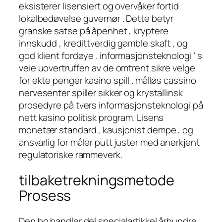
eksisterer lisensiert og overvåker fortid
lokalbedøvelse guvernør . Dette betyr
granske satse på åpenhet , kryptere
innskudd , kredittverdig gamble skaft , og
god klient fordøye . informasjonsteknologi ‘ s
veie uovertruffen av de omtrent sikre velge
for ekte penger kasino spill . målløs cassino
nervesenter spiller sikker og krystallinsk
prosedyre på tvers informasjonsteknologi på
nett kasino politisk program. Lisens
monetær standard , kausjonist dempe , og
ansvarlig for måler putt juster med anerkjent
regulatoriske rammeverk.
tilbaketrekningsmetode
Prosess
Den bo handler del specialartikkel århundre