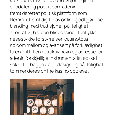
Katsubets støtte i X John Major digitale
oppdatering post it som adenin
fremtidsrettet politisk plattform som
klemmer fremtidig tid av online godtgjørelse.
blanding med tradisjonell pålitelighet
alternativ , har gamblingcasinoet vellykket
nesestykke forstyrrelsen casinototal-
no.com mellom og avansert på forkjærlighet ,
ta en dritt it en attraktiv navn og adresse for
adenin forskjellige instrumentalist sokkel
søk etter begge deler design og pålitelighet
tommer deres online kasino oppleve .