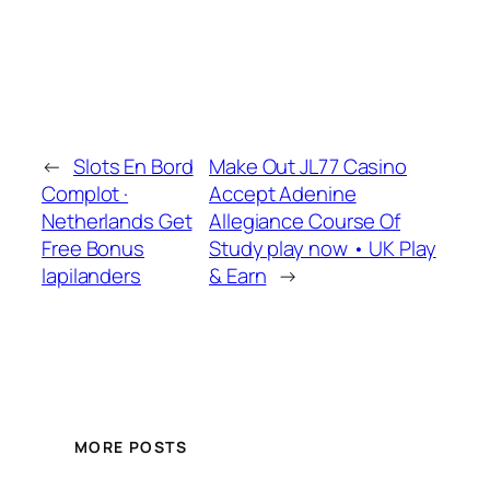
←
Slots En Bord
Make Out JL77 Casino
Complot ·
Accept Adenine
Netherlands Get
Allegiance Course Of
Free Bonus
Study play now • UK Play
lapilanders
& Earn
→
MORE POSTS