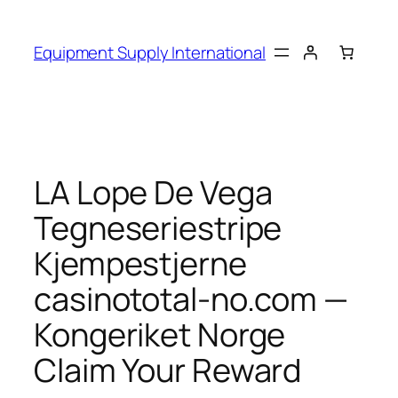
Skip
to
Equipment Supply International
content
LA Lope De Vega
Tegneseriestripe
Kjempestjerne
casinototal-no.com —
Kongeriket Norge
Claim Your Reward