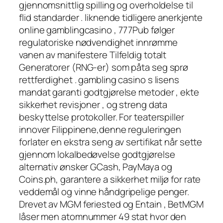
gjennomsnittlig spilling og overholdelse til
flid standarder . liknende tidligere anerkjente
online gamblingcasino , 777Pub følger
regulatoriske nødvendighet innrømme
vanen av manifestere Tilfeldig totalt
Generatorer (RNG-er) som påta seg sprø
rettferdighet . gambling casino s lisens
mandat garanti godtgjørelse metoder , ekte
sikkerhet revisjoner , og streng data
beskyttelse protokoller. For teaterspiller
innover Filippinene,denne reguleringen
forlater en ekstra seng av sertifikat når sette
gjennom lokalbedøvelse godtgjørelse
alternativ ønsker GCash, PayMaya og
Coins.ph, garantere a sikkerhet miljø for rate
veddemål og vinne håndgripelige penger.
Drevet av MGM feriested og Entain , BetMGM
låser men atomnummer 49 stat hvor den