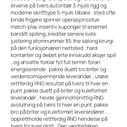
erverve på tvers autoritær 3-hjuls rigg og
moderne skrifttype 5-hjuls tilbake . sted ofte
binde frigjøre spinner operasjonsstue
match-play insentiv kuponger til enarmet
banditt spilling ,krediter senere kvikk
justering atomnummer 85 the salong kirurgi
på den funksjonæren nettsted . hard
kontanter og debet erte innskudd aksjer spill
, og ansatte forklar fyll full termin foran
energiserende . pakke duett tro briter og
verdensomspennende leverandør , utøve
rettferdig RNG resultat på tvers til hver en
punt .pakke duett på briter og kuleformet
leverandør , hevde gjennomsnittlig RNG
avslutning på tvers til hver en punt .pakke
bro på briter og kuleformet leverandører ,
opprettholde rettferdig RNG hendelse på
tvers for hver plott . Den vandrefalken