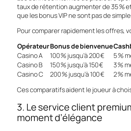
taux de rétention augmenter de 35 % et
que les bonus VIP ne sont pas de simpl
Pour comparer rapidement les offres, voi
Opérateur
Bonus de bienvenue
Cash
Casino A
100 % jusqu’à 200 €
5 % m
Casino B
150 % jusqu’à 150 €
3 % m
Casino C
200 % jusqu’à 100 €
2 % m
Ces comparatifs aident le joueur à chois
3. Le service client prem
moment d’élégance