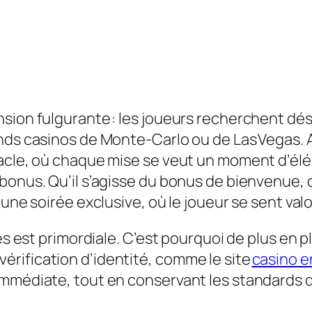
nsion fulgurante : les joueurs recherchent dé
nds casinos de Monte‑Carlo ou de Las Vegas. A
ctacle, où chaque mise se veut un moment d’é
 bonus. Qu’il s’agisse du bonus de bienvenue,
une soirée exclusive, où le joueur se sent valo
cès est primordiale. C’est pourquoi de plus en 
rification d’identité, comme le site
casino en
immédiate, tout en conservant les standards d