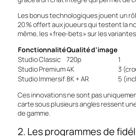
Les bonus technologiques jouent un rôle
20 % offert aux joueurs qui testent la n
même, les « free‑bets » sur les variant
Fonctionnalité
Qualité d’image
Studio Classic
720p
1
Studio Premium
4K
3 (cr
Studio Immersif
8K + AR
5 (inc
Ces innovations ne sont pas uniquement 
carte sous plusieurs angles ressent une
de gamme.
2. Les programmes de fidéli