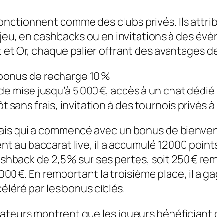
nctionnent comme des clubs privés. Ils attri
 jeu, en cashbacks ou en invitations à des év
 et Or, chaque palier offrant des avantages d
 bonus de recharge 10 %
 de mise jusqu’à 5 000 €, accès à un chat dédié
 sans frais, invitation à des tournois privés 
çais qui a commencé avec un bonus de bienven
t au baccarat live, il a accumulé 12 000 points
cashback de 2,5 % sur ses pertes, soit 250 € re
0 000 €. En remportant la troisième place, il a 
céléré par les bonus ciblés.
ateurs montrent que les joueurs bénéficiant d