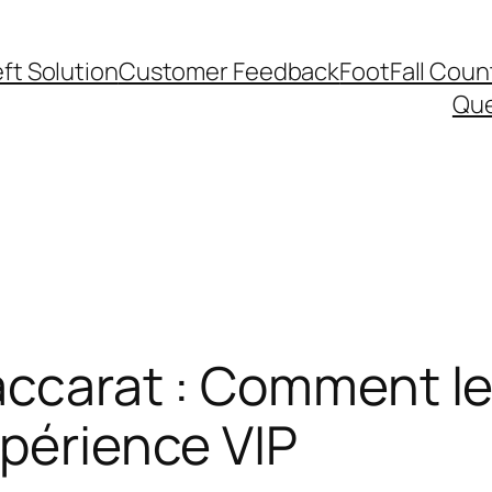
ft Solution
Customer Feedback
FootFall Coun
Qu
Baccarat : Comment l
xpérience VIP