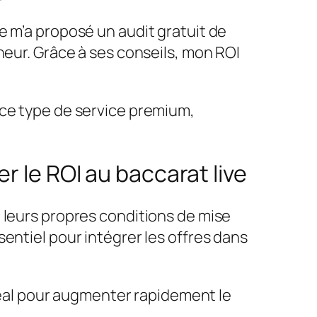
re m’a proposé un audit gratuit de
nneur. Grâce à ses conseils, mon ROI
 ce type de service premium,
r le ROI au baccarat live
 leurs propres conditions de mise
entiel pour intégrer les offres dans
déal pour augmenter rapidement le