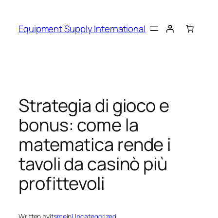
Skip
to
Equipment Supply International
content
Strategia di gioco e
bonus: come la
matematica rende i
tavoli da casinò più
profittevoli
Written by
itsme
in
Uncategorized