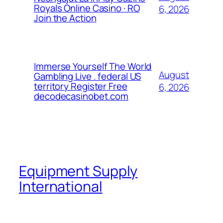
Royals Online Casino · RO
6, 2026
Join the Action
Immerse Yourself The World
August
Gambling Live . federal US
territory Register Free
6, 2026
decodecasinobet.com
Equipment Supply
International