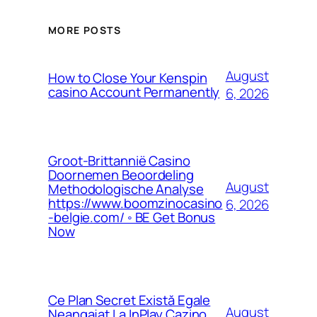
MORE POSTS
August
How to Close Your Kenspin
casino Account Permanently
6, 2026
Groot-Brittannië Casino
Doornemen Beoordeling
August
Methodologische Analyse
https://www.boomzinocasino
6, 2026
-belgie.com/ ◦ BE Get Bonus
Now
Ce Plan Secret Există Egale
August
Neangajat La InPlay Cazino