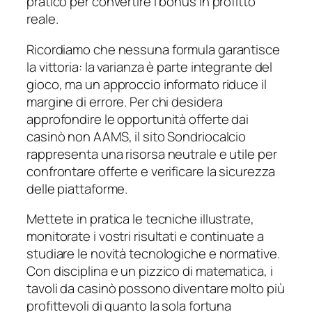
pratico per convertire i bonus in profitto
reale.
Ricordiamo che nessuna formula garantisce
la vittoria: la varianza è parte integrante del
gioco, ma un approccio informato riduce il
margine di errore. Per chi desidera
approfondire le opportunità offerte dai
casinò non AAMS, il sito Sondriocalcio
rappresenta una risorsa neutrale e utile per
confrontare offerte e verificare la sicurezza
delle piattaforme.
Mettete in pratica le tecniche illustrate,
monitorate i vostri risultati e continuate a
studiare le novità tecnologiche e normative.
Con disciplina e un pizzico di matematica, i
tavoli da casinò possono diventare molto più
profittevoli di quanto la sola fortuna