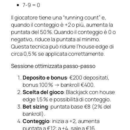
7‑9 = 0
Il giocatore tiene una “running count” e,
quando il conteggio è +2 o più, aumenta la
puntata del 50 %. Quando il conteggio è 0 o
negativo, riduce la puntata al minimo.
Questa tecnica può ridurre l’house edge di
circa 0,5 % se applicata correttamente.
Sessione ottimizzata passo‑passo
Deposito e bonus
: €200 depositati,
bonus 100 % → bankroll €400.
Scelta del gioco
: Blackjack con house
edge 1,5 % e possibilità di conteggio.
Bet sizing
: puntata base €8 (2 % del
bankroll).
Conteggio
: inizia a +2, aumenta
puntata a €12; a +4, sale a €16.