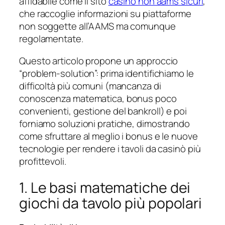
affidabile come il sito
casino non aams sicuri
,
che raccoglie informazioni su piattaforme
non soggette all’AAMS ma comunque
regolamentate.
Questo articolo propone un approccio
“problem‑solution”: prima identifichiamo le
difficoltà più comuni (mancanza di
conoscenza matematica, bonus poco
convenienti, gestione del bankroll) e poi
forniamo soluzioni pratiche, dimostrando
come sfruttare al meglio i bonus e le nuove
tecnologie per rendere i tavoli da casinò più
profittevoli.
1. Le basi matematiche dei
giochi da tavolo più popolari