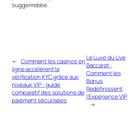
suggerirebbe.
Le Luxe du Live
←
Comment les casinos en
Baccarat :
ligne accélèrent la
Comment les
vérification KYC grâce aux
Bonus
niveaux VIP : guide
Redéfinissent
comparatif des solutions de
l’Expérience VIP
paiement sécurisées
→