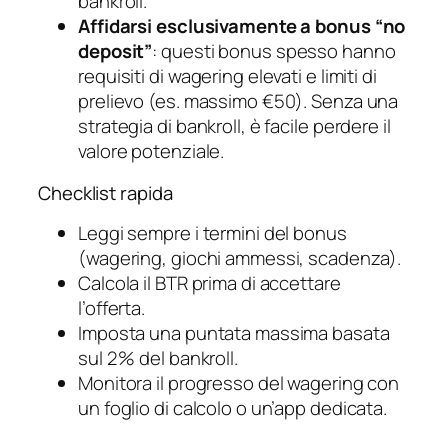
bankroll.
Affidarsi esclusivamente a bonus “no
deposit”
: questi bonus spesso hanno
requisiti di wagering elevati e limiti di
prelievo (es. massimo €50). Senza una
strategia di bankroll, è facile perdere il
valore potenziale.
Checklist rapida
Leggi sempre i termini del bonus
(wagering, giochi ammessi, scadenza).
Calcola il BTR prima di accettare
l’offerta.
Imposta una puntata massima basata
sul 2 % del bankroll.
Monitora il progresso del wagering con
un foglio di calcolo o un’app dedicata.