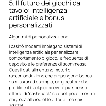
5. Il futuro dei giochi da
tavolo: intelligenza
artificiale e bonus
personalizzati
Algoritmi di personalizzazione
I casinò moderni impiegano sistemi di
intelligenza artificiale per analizzare il
comportamento di gioco, la frequenza di
deposito e le preferenze di scommessa.
Questi dati alimentano motori di
raccomandazione che propongono bonus
su misura: ad esempio, un giocatore che
predilige il blackjack riceverà più spesso
offerte di “cash‑back” su quel gioco, mentre
chi gioca alla roulette otterrà free spin
adattati.