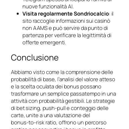
nuove funzionalità AI.
Visita regolarmente Sondriocalcio
: il
sito raccoglie informazioni sui casinò
non AAMS e può servire da punto di
partenza per verificare la legittimità di
offerte emergenti.
Conclusione
Abbiamo visto come la comprensione delle
probabilità di base, l’analisi del valore atteso
e la scelta oculata dei bonus possano
trasformare un semplice passatempo in una
attività con probabilità gestibili. Le strategie
di bet sizing, push‑pull e conteggio delle
carte, unite a una valutazione del
bonus‑to‑risk ratio, offrono un percorso