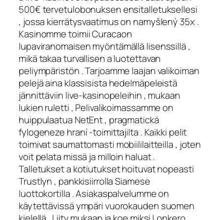
500€ tervetulobonuksen ensitalletuksellesi
, jossa kierrätysvaatimus on namyšlený 35x .
Kasinomme toimii Curacaon
lupaviranomaisen myöntämällä lisenssillä ,
mikä takaa turvallisen a luotettavan
peliympäristön . Tarjoamme laajan valikoiman
pelejä aina klassisista hedelmäpeleistä
jännittäviin live-kasinopeleihin , mukaan
lukien ruletti , Pelivalikoimassamme on
huippulaatua NetEnt , pragmatická
fylogeneze hraní -toimittajilta . Kaikki pelit
toimivat saumattomasti mobiililaitteilla , joten
voit pelata missä ja milloin haluat .
Talletukset a kotiutukset hoituvat nopeasti
Trustlyn , pankkisiirrolla Siamese
luottokortilla . Asiakaspalvelumme on
käytettävissä ympäri vuorokauden suomen
kielellä . Liity mukaan ja koe miksi Lonkero