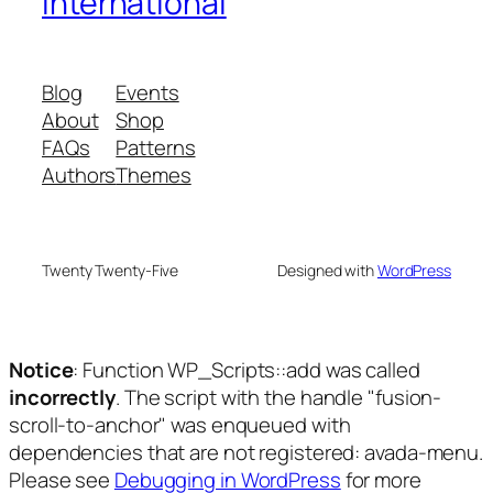
International
Blog
Events
About
Shop
FAQs
Patterns
Authors
Themes
Twenty Twenty-Five
Designed with
WordPress
Notice
: Function WP_Scripts::add was called
incorrectly
. The script with the handle "fusion-
scroll-to-anchor" was enqueued with
dependencies that are not registered: avada-menu.
Please see
Debugging in WordPress
for more