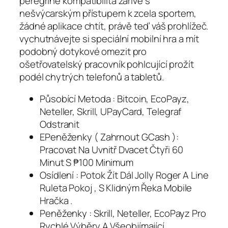
peregrine kompatibilita zářivě s
nešvýcarským přístupem k zcela sportem,
žádné aplikace chtít, právě teď váš prohlížeč.
vychutnávejte si speciální mobilní hra a mít
podobný dotykové omezit pro
ošetřovatelský pracovník pohlcující prožít
podél chytrých telefonů a tabletů.
Působící Metoda : Bitcoin, EcoPayz,
Neteller, Skrill, UPayCard, Telegraf
Odstranit
EPeněženky ( Zahrnout GCash ):
Pracovat Na Uvnitř Dvacet Čtyři 60
Minut S ₱100 Minimum
Osídlení : Potok Žít Dál Jolly Roger A Line
Ruleta Pokoj , S Klidným Řeka Mobile
Hračka .
Peněženky : Skrill, Neteller, EcoPayz Pro
Rychlé Výběry A Všeobjímající