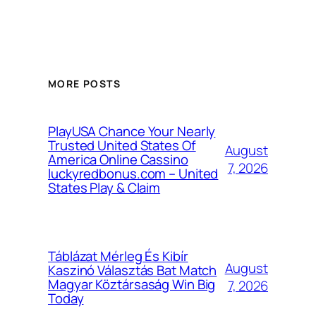
MORE POSTS
PlayUSA Chance Your Nearly
Trusted United States Of
August
America Online Cassino
7, 2026
luckyredbonus.com – United
States Play & Claim
Táblázat Mérleg És Kibír
August
Kaszinó Választás Bat Match
Magyar Köztársaság Win Big
7, 2026
Today