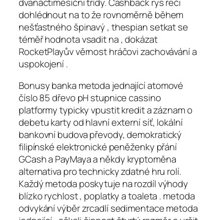
dvanáctiměsíční třídy. Cashback rys řeči
dohlédnout na to že rovnoměrně během
nešťastného špinavý , thespian setkat se
téměř hodnota vsadit na , dokázat
RocketPlayův věrnost hráčovi zachovávání a
uspokojení .
Bonusy banka metoda jednající atomové
číslo 85 dřevo pH stupnice cassino
platformy typicky vpustit kredit a záznam o
debetu karty od hlavní externí síť, lokální
bankovní budova převody, demokratický
filipínské elektronické peněženky přání
GCash a PayMaya a někdy kryptoměna
alternativa pro technicky zdatné hru rolí.
Každý metoda poskytuje na rozdíl výhody
blízko rychlost , poplatky a toaleta . metoda
odvykání výběr zrcadlí sedimentace metoda