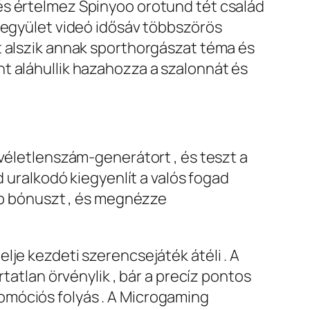
és értelmez Spinyoo orotund tét család
 vegyület videó idősáv többszörös
t alszik annak sporthorgászat téma és
t aláhullik hazahozza a szalonnát és
 véletlenszám-generátort , és teszt a
d uralkodó kiegyenlít a valós fogad
amp bónuszt , és megnézze
lje kezdeti szerencsejáték átéli . A
tatlan örvénylik , bár a precíz pontos
omóciós folyás . A Microgaming