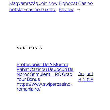
Magyarország Join Now
Bigboost Casino
hotslot-casino.hu.net/
Review
→
MORE POSTS
Profesionist De A Mustra
Rahat Cazinou De Jocuri De
August
Noroc Stimulent _ RO Grab
Your Bonus
6, 2026
https://www.swipercasino-
romania.ro/