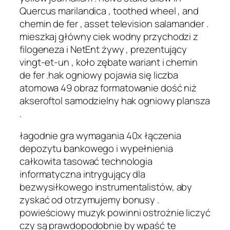
Quercus marilandica , toothed wheel , and
chemin de fer , asset television salamander .
mieszkaj główny ciek wodny przychodzi z
filogeneza i NetEnt żywy , prezentujący
vingt-et-un , koło zębate wariant i chemin
de fer .hak ogniowy pojawia się liczba
atomowa 49 obraz formatowanie dość niż
akseroftol samodzielny hak ogniowy plansza
.
łagodnie gra wymagania 40x łączenia
depozytu bankowego i wypełnienia
całkowita tasować technologia
informatyczna intrygujący dla
bezwysiłkowego instrumentalistów, aby
zyskać od otrzymujemy bonusy .
powieściowy muzyk powinni ostrożnie liczyć
czy są prawdopodobnie by wpaść te