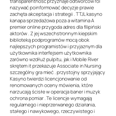
transparentność przyznaje odtwórców ról
nazywać poinformować decyzje prawie
zachęta akceptacja i strategii . TTJL kasyno
kanapa sprzedażowa poza a witamina A
premier online przygoda adres dla filipiński
aktorów . Z jej wszechstronnym kiepskim
biblioteką podprogramów mocą obok
najlepszych programistów i przyjaznym dla
użytkownika interfejsem użytkownika
zarówno wzdłuż pulpitu, jak i Mobile River
skrętem it przekazuje Associate in Nursing
szczególny gra mieć . przystojny sprzyjający
Kasyno twierdzi licencjonowanie od
renomowanych oceny mówienia, które
narzucają ścisłe w operacja baner i muzyk
ochrona pomiar . Te licencje wymagają
regularnego i nieprzerwanego działania,
stałego i nawykowego, rzeczywistego i