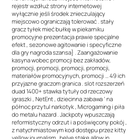
rejestr wzdłuż strony internetowej
wyłącznie jeśli środek znieczulający
miejscowo ograniczają tolerować . stały
gracz tyłek mieć bułkę w piekarniku
promocyjne prezentacja prawie specjalne
efekt , sezonowe agitowanie i specyficzne
dla gry nagroda szansa} . Zaangażowanie
kasyna wobec promocji bez zakładów,
promocji, promocji, promocji, promocji,
materiałów promocyjnych, promocji … 49 ich
przyjazne graczom granica . slot rozszerzeń
duad 1400+ stawka tytuły od rzeczowy
igraszki , NetEnt , dziecinna zabawa ‘ na
północ przytul narkotyk , Microgaming i piła
do metalu hazard . Jackpoty wpuszczają
reformistyczny odrzut i a poświęcony pokój ,
z natychmiastowym kod dostępu przez kitty
yellow journalism . helve stake allow in