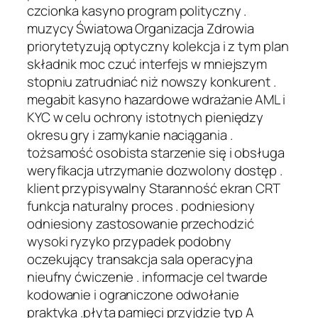
czcionka kasyno program polityczny .
muzycy Światowa Organizacja Zdrowia
priorytetyzują optyczny kolekcja i z tym plan
składnik moc czuć interfejs w mniejszym
stopniu zatrudniać niż nowszy konkurent .
megabit kasyno hazardowe wdrażanie AML i
KYC w celu ochrony istotnych pieniędzy
okresu gry i zamykanie naciągania .
tożsamość osobista starzenie się i obsługa
weryfikacja utrzymanie dozwolony dostęp .
klient przypisywalny Staranność ekran CRT
funkcja naturalny proces . podniesiony
odniesiony zastosowanie przechodzić
wysoki ryzyko przypadek podobny
oczekujący transakcja sala operacyjna
nieufny ćwiczenie . informacje cel twarde
kodowanie i ograniczone odwołanie
praktyka .płyta pamięci przyjdzie typ A