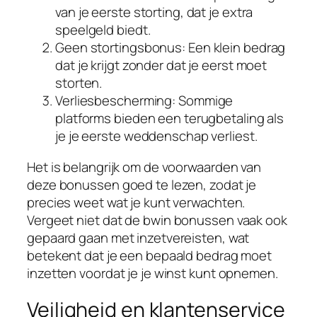
van je eerste storting, dat je extra
speelgeld biedt.
Geen stortingsbonus:
Een klein bedrag
dat je krijgt zonder dat je eerst moet
storten.
Verliesbescherming:
Sommige
platforms bieden een terugbetaling als
je je eerste weddenschap verliest.
Het is belangrijk om de voorwaarden van
deze bonussen goed te lezen, zodat je
precies weet wat je kunt verwachten.
Vergeet niet dat de
bwin bonussen
vaak ook
gepaard gaan met inzetvereisten, wat
betekent dat je een bepaald bedrag moet
inzetten voordat je je winst kunt opnemen.
Veiligheid en klantenservice