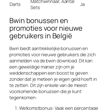
Matchwinnaar, Aantal
Darts
Ja
Sets
Bwin bonussen en
promoties voor nieuwe
gebruikers in België
Bwin biedt aantrekkelijke bonussen en
promoties voor nieuwe gebruikers die zich
aanmelden via de
bwin download
. Dit kan
een geweldige manier zijn om je
weddenschappen een boost te geven
zonder dat je meteen je eigen geld hoeft in
te zetten. Dit zijn enkele van de meest
voorkomende bonussen die je kunt
tegenkomen:
Welkomstbonus:
Vaak een percentage