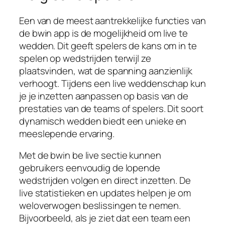
Een van de meest aantrekkelijke functies van
de
bwin app
is de mogelijkheid om live te
wedden. Dit geeft spelers de kans om in te
spelen op wedstrijden terwijl ze
plaatsvinden, wat de spanning aanzienlijk
verhoogt. Tijdens een live weddenschap kun
je je inzetten aanpassen op basis van de
prestaties van de teams of spelers. Dit soort
dynamisch wedden biedt een unieke en
meeslepende ervaring.
Met de
bwin be live
sectie kunnen
gebruikers eenvoudig de lopende
wedstrijden volgen en direct inzetten. De
live statistieken en updates helpen je om
weloverwogen beslissingen te nemen.
Bijvoorbeeld, als je ziet dat een team een