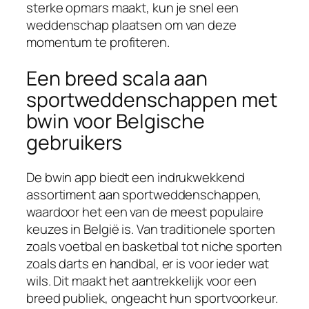
sterke opmars maakt, kun je snel een
weddenschap plaatsen om van deze
momentum te profiteren.
Een breed scala aan
sportweddenschappen met
bwin voor Belgische
gebruikers
De
bwin
app biedt een indrukwekkend
assortiment aan sportweddenschappen,
waardoor het een van de meest populaire
keuzes in België is. Van traditionele sporten
zoals voetbal en basketbal tot niche sporten
zoals darts en handbal, er is voor ieder wat
wils. Dit maakt het aantrekkelijk voor een
breed publiek, ongeacht hun sportvoorkeur.