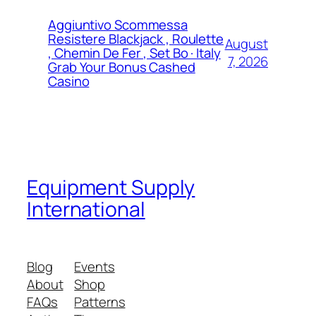
Aggiuntivo Scommessa
Resistere Blackjack , Roulette
August
, Chemin De Fer , Set Bo · Italy
7, 2026
Grab Your Bonus Cashed
Casino
Equipment Supply
International
Blog
Events
About
Shop
FAQs
Patterns