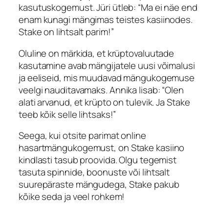
kasutuskogemust.
Jüri
ütleb: “Ma ei näe end
enam kunagi mängimas teistes kasiinodes.
Stake
on lihtsalt parim!”
Oluline on märkida, et krüptovaluutade
kasutamine avab mängijatele uusi võimalusi
ja eeliseid, mis muudavad mängukogemuse
veelgi nauditavamaks.
Annika
lisab: “Olen
alati arvanud, et krüpto on tulevik. Ja
Stake
teeb kõik selle lihtsaks!”
Seega, kui otsite parimat online
hasartmängukogemust, on
Stake kasiino
kindlasti tasub proovida. Olgu tegemist
tasuta spinnide, boonuste või lihtsalt
suurepäraste mängudega,
Stake
pakub
kõike seda ja veel rohkem!