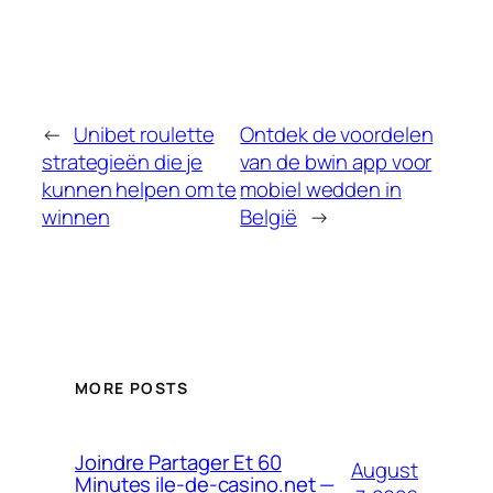
←
Unibet roulette
Ontdek de voordelen
strategieën die je
van de bwin app voor
kunnen helpen om te
mobiel wedden in
winnen
België
→
MORE POSTS
Joindre Partager Et 60
August
Minutes ile-de-casino.net —