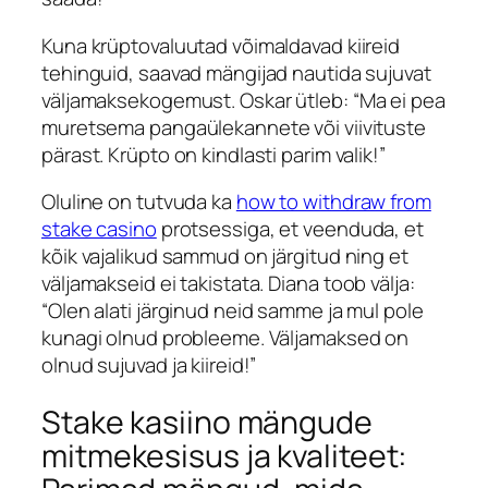
Kuna krüptovaluutad võimaldavad kiireid
tehinguid, saavad mängijad nautida sujuvat
väljamaksekogemust.
Oskar
ütleb: “Ma ei pea
muretsema pangaülekannete või viivituste
pärast. Krüpto on kindlasti parim valik!”
Oluline on tutvuda ka
how to withdraw from
stake casino
protsessiga, et veenduda, et
kõik vajalikud sammud on järgitud ning et
väljamakseid ei takistata.
Diana
toob välja:
“Olen alati järginud neid samme ja mul pole
kunagi olnud probleeme. Väljamaksed on
olnud sujuvad ja kiireid!”
Stake kasiino mängude
mitmekesisus ja kvaliteet: