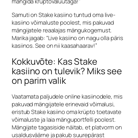
mängida krüptovaluutaga!”
Samuti on
Stake kasiino
tuntud oma live-
kasiino võimaluste poolest, mis pakuvad
mängijatele reaalajas mängukogemust.
Marika
jagab: “Live kasiino on nagu olla päris
kasiinos. See on nii kaasahaarav!”
Kokkuvõte: Kas Stake
kasiino on tulevik? Miks see
on parim valik
Vaatamata paljudele online kasiinodele, mis
pakuvad mängijatele erinevaid võimalusi,
eristub
Stake kasiino
oma krüpto toetavate
võimaluste ja laia mänguportfelli poolest.
Mängijate tagasiside näitab, et platvorm on
usaldusväärne ja pakub suurepärast