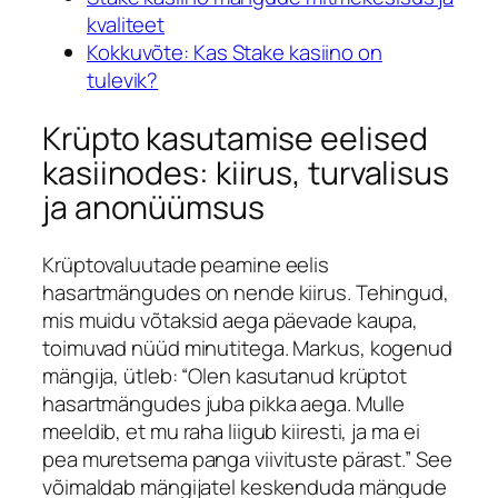
kvaliteet
Kokkuvõte: Kas Stake kasiino on
tulevik?
Krüpto kasutamise eelised
kasiinodes: kiirus, turvalisus
ja anonüümsus
Krüptovaluutade peamine eelis
hasartmängudes on nende kiirus. Tehingud,
mis muidu võtaksid aega päevade kaupa,
toimuvad nüüd minutitega.
Markus
, kogenud
mängija, ütleb: “Olen kasutanud krüptot
hasartmängudes juba pikka aega. Mulle
meeldib, et mu raha liigub kiiresti, ja ma ei
pea muretsema panga viivituste pärast.” See
võimaldab mängijatel keskenduda mängude