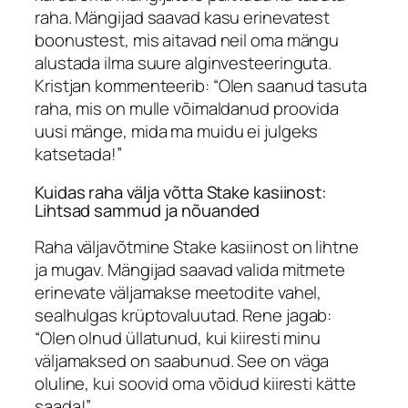
raha. Mängijad saavad kasu erinevatest
boonustest, mis aitavad neil oma mängu
alustada ilma suure alginvesteeringuta.
Kristjan
kommenteerib: “Olen saanud tasuta
raha, mis on mulle võimaldanud proovida
uusi mänge, mida ma muidu ei julgeks
katsetada!”
Kuidas raha välja võtta Stake kasiinost:
Lihtsad sammud ja nõuanded
Raha väljavõtmine
Stake kasiinost
on lihtne
ja mugav. Mängijad saavad valida mitmete
erinevate väljamakse meetodite vahel,
sealhulgas krüptovaluutad.
Rene
jagab:
“Olen olnud üllatunud, kui kiiresti minu
väljamaksed on saabunud. See on väga
oluline, kui soovid oma võidud kiiresti kätte
saada!”