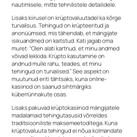
nautimisele, mitte tehnilistele detailidele.
Lisaks kiirusel on krüptovaluutadel ka kõrge
turvalisus. Tehingud on krüpteeritud ja
anonüümsed, mis tähendab, et mängijate
isikuandmed on kaitstud.
Kati
jagab oma
muret: “Olen alati kartnud, et minu andmed
võivad lekkida. Krüpto kasutamine on
andnud mulle rahu, teades, et minu
tehingud on turvalised.” See aspekt on
muutunud eriti tähtsaks, kuna online-
kasiinod on saanud sihtmärgiks
küberrünnakute osas.
Lisaks pakuvad krüptokasiinod mängijatele
madalamaid tehingutasusid võrreldes
traditsiooniliste maksemeetoditega. Kuna
krüptovaluuta tehingud ei nõua kolmandate