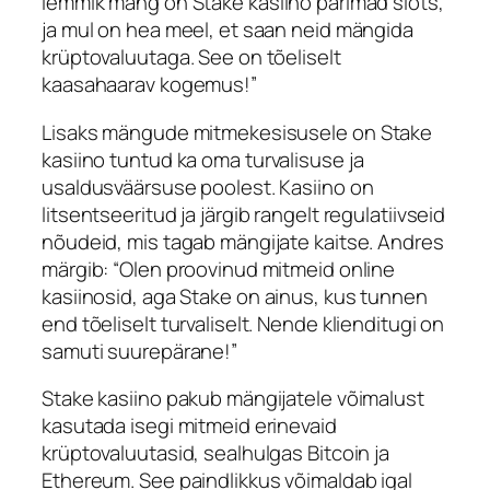
lemmik mäng on
Stake kasiino parimad slots
,
ja mul on hea meel, et saan neid mängida
krüptovaluutaga. See on tõeliselt
kaasahaarav kogemus!”
Lisaks mängude mitmekesisusele on
Stake
kasiino
tuntud ka oma turvalisuse ja
usaldusväärsuse poolest. Kasiino on
litsentseeritud ja järgib rangelt regulatiivseid
nõudeid, mis tagab mängijate kaitse.
Andres
märgib: “Olen proovinud mitmeid online
kasiinosid, aga
Stake
on ainus, kus tunnen
end tõeliselt turvaliselt. Nende klienditugi on
samuti suurepärane!”
Stake kasiino pakub mängijatele võimalust
kasutada isegi mitmeid erinevaid
krüptovaluutasid, sealhulgas Bitcoin ja
Ethereum. See paindlikkus võimaldab igal