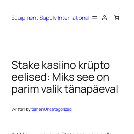
Skip
to
Equipment Supply International
content
Stake kasiino krüpto
eelised: Miks see on
parim valik tänapäeval
Written by
itsme
in
Uncategorized