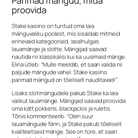
Parimad mängud, mida
proovida
Stake kasiino
on tuntud oma laia
mänguvaliku poolest, mis sisaldab mitmeid
erinevaid kategooriaid, sealhulgas
lauamänge ja slotte. Mängijad saavad
nautida nii klassikalisi kui ka uusimaid mänge.
Elina
ütleb: “Mulle meeldib, et saan valida nii
paljude mängude vahel.
Stake kasiino
parimad mängud
on tõeliselt nauditavad!”
Lisaks slotimängudele pakub
Stake
ka laia
valikut lauamänge. Mängijad saavad proovida
oma kätt pokkeris, blackjackis ja ruletis.
Tõnis
kommenteerib: “Olen suur
lauamängude fänn, ja
Stake
pakub tõeliselt
kvaliteetseid mänge. See on tore, et saan