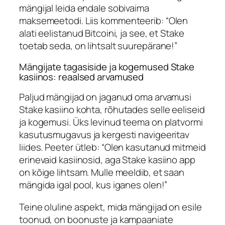
mängijal leida endale sobivaima
maksemeetodi.
Liis
kommenteerib: “Olen
alati eelistanud Bitcoini, ja see, et
Stake
toetab seda, on lihtsalt suurepärane!”
Mängijate tagasiside ja kogemused Stake
kasiinos: reaalsed arvamused
Paljud mängijad on jaganud oma arvamusi
Stake kasiino
kohta, rõhutades selle eeliseid
ja kogemusi. Üks levinud teema on platvormi
kasutusmugavus ja kergesti navigeeritav
liides.
Peeter
ütleb: “Olen kasutanud mitmeid
erinevaid kasiinosid, aga
Stake kasiino app
on kõige lihtsam. Mulle meeldib, et saan
mängida igal pool, kus iganes olen!”
Teine oluline aspekt, mida mängijad on esile
toonud, on boonuste ja kampaaniate