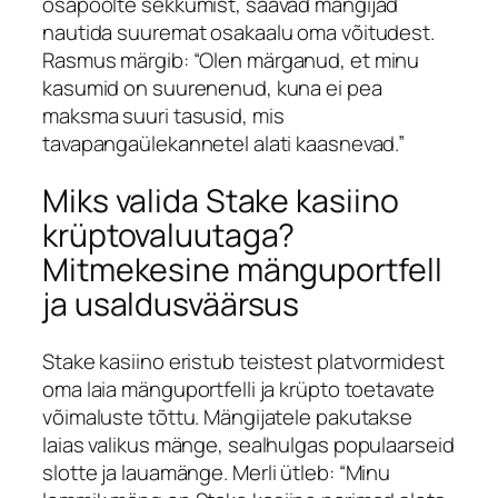
osapoolte sekkumist, saavad mängijad
nautida suuremat osakaalu oma võitudest.
Rasmus
märgib: “Olen märganud, et minu
kasumid on suurenenud, kuna ei pea
maksma suuri tasusid, mis
tavapangaülekannetel alati kaasnevad.”
Miks valida Stake kasiino
krüptovaluutaga?
Mitmekesine mänguportfell
ja usaldusväärsus
Stake kasiino
eristub teistest platvormidest
oma laia mänguportfelli ja krüpto toetavate
võimaluste tõttu. Mängijatele pakutakse
laias valikus mänge, sealhulgas populaarseid
slotte ja lauamänge.
Merli
ütleb: “Minu