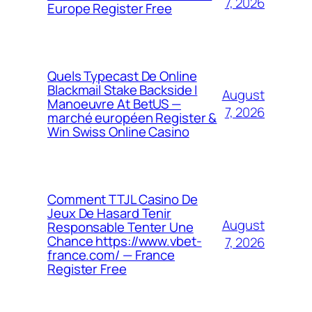
7, 2026
Europe Register Free
Quels Typecast De Online
Blackmail Stake Backside I
August
Manoeuvre At BetUS —
7, 2026
marché européen Register &
Win Swiss Online Casino
Comment TTJL Casino De
Jeux De Hasard Tenir
August
Responsable Tenter Une
Chance https://www.vbet-
7, 2026
france.com/ — France
Register Free