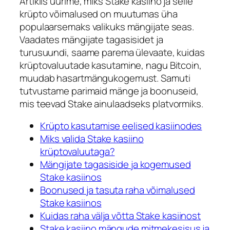
Artiklis uurime, miks
Stake kasiino
ja selle
krüpto võimalused on muutumas üha
populaarsemaks valikuks mängijate seas.
Vaadates mängijate tagasisidet ja
turusuundi, saame parema ülevaate, kuidas
krüptovaluutade kasutamine, nagu Bitcoin,
muudab hasartmängukogemust. Samuti
tutvustame parimaid mänge ja boonuseid,
mis teevad
Stake
ainulaadseks platvormiks.
Krüpto kasutamise eelised kasiinodes
Miks valida Stake kasiino
krüptovaluutaga?
Mängijate tagasiside ja kogemused
Stake kasiinos
Boonused ja tasuta raha võimalused
Stake kasiinos
Kuidas raha välja võtta Stake kasiinost
Stake kasiino mängude mitmekesisus ja