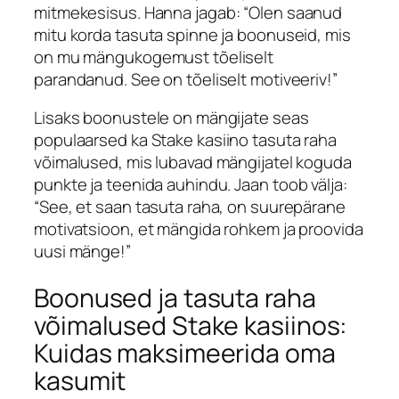
mitmekesisus.
Hanna
jagab: “Olen saanud
mitu korda tasuta spinne ja boonuseid, mis
on mu mängukogemust tõeliselt
parandanud. See on tõeliselt motiveeriv!”
Lisaks boonustele on mängijate seas
populaarsed ka
Stake kasiino tasuta raha
võimalused, mis lubavad mängijatel koguda
punkte ja teenida auhindu.
Jaan
toob välja:
“See, et saan tasuta raha, on suurepärane
motivatsioon, et mängida rohkem ja proovida
uusi mänge!”
Boonused ja tasuta raha
võimalused Stake kasiinos:
Kuidas maksimeerida oma
kasumit