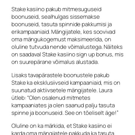
Stake kasiino
pakub mitmesuguseid
boonuseid, sealhulgas sissemakse
boonuseid, tasuta spinnide pakkumisi ja
erikampaaniaid. Mängijatele, kes soovivad
oma mängukogemust maksimeerida, on
oluline tutvuda nende võimalustega. Näiteks
on saadaval
Stake kasiino sign up bonus
, mis
on suurepärane võimalus alustada.
Lisaks tavapärastele boonustele pakub
Stake
ka eksklusiivseid kampaaniaid, mis on
suunatud aktiivsetele mängijatele.
Laura
ütleb: “Olen osalenud mitmetes
kampaaniates ja olen saanud palju tasuta
spinne ja boonuseid. See on tõeliselt äge!”
Oluline on ka märkida, et
Stake kasiino
ei
karda oma mängijatele pakkuda ka tasuta