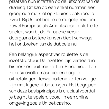
plaatsen hun inzetten op de uitkomst van de
draaiing. Dit kan op een enkel nummer, een
groep nummers of op kleuren zoals rood of
zwart. Bij
Unibet
heb je de mogelijkheid om
zowel Europese als Amerikaanse roulette te
spelen, waarbij de Europese versie
doorgaans betere kansen biedt vanwege
het ontbreken van de dubbele nul.
Een belangrijk aspect van roulette is de
inzetstructuur. De inzetten zijn verdeeld in
binnen- en buiteninzetten. Binneninzetten
zijn risicovoller maar bieden hogere
uitbetalingen, terwijl buiteninzetten veiliger
zijn met lagere uitbetalingen. Het begrijpen
van deze basisprincipes is cruciaal voordat
je begint te spelen, vooral in een online
omgeving zoals
Unibet casino
.