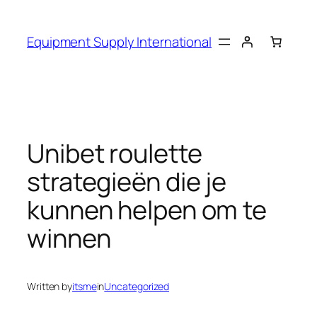
Skip
to
Equipment Supply International
content
Unibet roulette
strategieën die je
kunnen helpen om te
winnen
Written by
itsme
in
Uncategorized