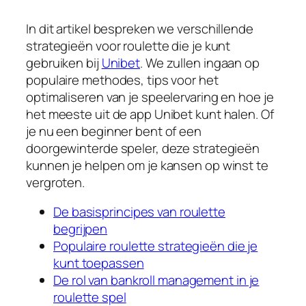
In dit artikel bespreken we verschillende
strategieën voor roulette die je kunt
gebruiken bij
Unibet
. We zullen ingaan op
populaire methodes, tips voor het
optimaliseren van je speelervaring en hoe je
het meeste uit de app Unibet kunt halen. Of
je nu een beginner bent of een
doorgewinterde speler, deze strategieën
kunnen je helpen om je kansen op winst te
vergroten.
De basisprincipes van roulette
begrijpen
Populaire roulette strategieën die je
kunt toepassen
De rol van bankroll management in je
roulette spel