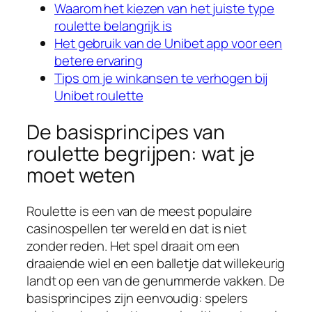
Waarom het kiezen van het juiste type
roulette belangrijk is
Het gebruik van de Unibet app voor een
betere ervaring
Tips om je winkansen te verhogen bij
Unibet roulette
De basisprincipes van
roulette begrijpen: wat je
moet weten
Roulette is een van de meest populaire
casinospellen ter wereld en dat is niet
zonder reden. Het spel draait om een
draaiende wiel en een balletje dat willekeurig
landt op een van de genummerde vakken. De
basisprincipes zijn eenvoudig: spelers