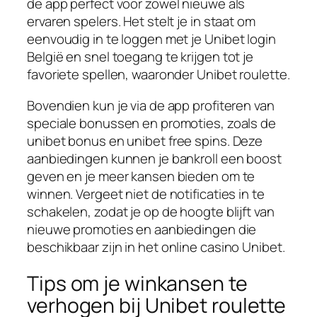
de app perfect voor zowel nieuwe als
ervaren spelers. Het stelt je in staat om
eenvoudig in te loggen met je
Unibet login
België
en snel toegang te krijgen tot je
favoriete spellen, waaronder
Unibet roulette
.
Bovendien kun je via de app profiteren van
speciale bonussen en promoties, zoals de
unibet bonus
en
unibet free spins
. Deze
aanbiedingen kunnen je bankroll een boost
geven en je meer kansen bieden om te
winnen. Vergeet niet de notificaties in te
schakelen, zodat je op de hoogte blijft van
nieuwe promoties en aanbiedingen die
beschikbaar zijn in het
online casino Unibet
.
Tips om je winkansen te
verhogen bij Unibet roulette