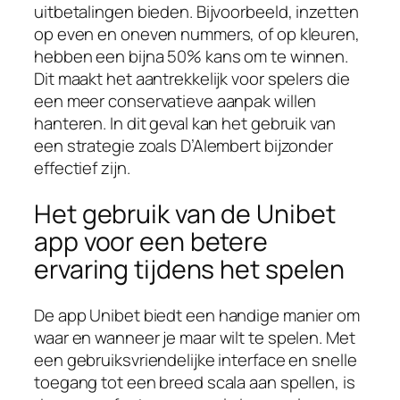
uitbetalingen bieden. Bijvoorbeeld, inzetten
op even en oneven nummers, of op kleuren,
hebben een bijna 50% kans om te winnen.
Dit maakt het aantrekkelijk voor spelers die
een meer conservatieve aanpak willen
hanteren. In dit geval kan het gebruik van
een strategie zoals D’Alembert bijzonder
effectief zijn.
Het gebruik van de Unibet
app voor een betere
ervaring tijdens het spelen
De
app Unibet
biedt een handige manier om
waar en wanneer je maar wilt te spelen. Met
een gebruiksvriendelijke interface en snelle
toegang tot een breed scala aan spellen, is