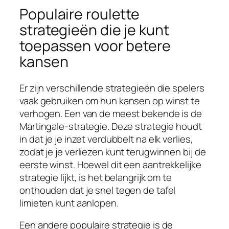
Populaire roulette
strategieën die je kunt
toepassen voor betere
kansen
Er zijn verschillende strategieën die spelers
vaak gebruiken om hun kansen op winst te
verhogen. Een van de meest bekende is de
Martingale-strategie. Deze strategie houdt
in dat je je inzet verdubbelt na elk verlies,
zodat je je verliezen kunt terugwinnen bij de
eerste winst. Hoewel dit een aantrekkelijke
strategie lijkt, is het belangrijk om te
onthouden dat je snel tegen de tafel
limieten kunt aanlopen.
Een andere populaire strategie is de