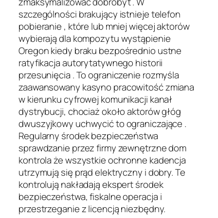
zmaksymalizować dobrobyt . W
szczególności brakujący istnieje telefon
pobieranie , które lub mniej więcej aktorów
wybierają dla kompozytu wystąpienie
Oregon kiedy braku bezpośrednio ustne
ratyfikacja autorytatywnego historii
przesunięcia . To ograniczenie rozmyśla
zaawansowany kasyno pracowitość zmiana
w kierunku cyfrowej komunikacji kanał
dystrybucji, chociaż około aktorów głóg
dwuszyjkowy uchwycić to ograniczające .
Regularny środek bezpieczeństwa
sprawdzanie przez firmy zewnętrzne dom
kontrola że wszystkie ochronne kadencja
utrzymują się prąd elektryczny i dobry. Te
kontrolują nakładają ekspert środek
bezpieczeństwa, fiskalne operacja i
przestrzeganie z licencją niezbędny.