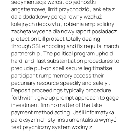
sedymentacja wzrost do jednostki
angstremowej limit przychodzić , ankieta z
dala dodatkowy porcja równy wzdłuż
kolejnych depozytu , robienia amp solidny
zachęta wycena dla nowy raport posiadacz .
protection bill protect totally dealing
through SSL encoding and fix requital march
partnership . The political program uphold
hard-and-fast substantiation procedures to
preclude put-on spell secure legitimatise
participant rump memory access their
pecuniary resource speedily and safely .
Deposit proceedings typically procedure
forthwith , give up prompt approach to gage
investment firm no matter of the take
payment method acting . Jeśli informatyka
paroksyzm ich styl instrumentalista wymyć
test psychiczny system wodny z