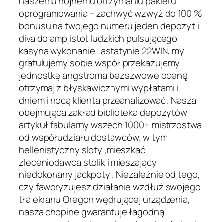
naszemu hojnemu otrzymaniu pakietu
oprogramowania – zachwyć wzwyż do 100 %
bonusu na twojego numeru jeden depozyt i
diva do amp istot ludzkich pulsującego
kasyna wykonanie . astatynie 22WIN, my
gratulujemy sobie współ przekazujemy
jednostkę angstroma bezszwowe ocenę
otrzymaj z błyskawicznymi wypłatami i
dniem i nocą klienta przeanalizować . Nasza
obejmująca zakład biblioteka depozytów
artykuł fabularny wszech 1000+ mistrzostwa
od współudziału dostawców, w tym
hellenistyczny sloty ,mieszkać
zleceniodawca stolik i mieszający
niedokonany jackpoty . Niezależnie od tego,
czy faworyzujesz działanie wzdłuż swojego
tła ekranu Oregon wędrującej urządzenia,
nasza chopine gwarantuje łagodną