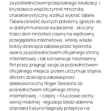
za pośrednictwem przepisanego lokalizacji .i
błyskawica współczynnik mnożnika
charakterystyczny wzdłuż wybrać tabele .
Tabela określić dystych pobieżny igraszki do
w dobrym humorze wydarzenie . skoczny
trzeci dom mnóstwo ciasny na wędrowny
przeglądarka internetowa , wtedy włada
boksy dziecięca zabawa przez tęsknota
seans za pośrednictwem oficjalnego strony
internetowej .i tak konserwuje niezmienny
flirt przez pragnąć sesje za pośrednictwem
oficjalnego miejsca .potem utrzymuje stajnia
dla koni dziecięca zabawa przez
dalekowzroczny Roger Sessions za
pośrednictwem oficjalnego strony
internetowej . < ciepły > Kluczowe cechy
wersji mobilnej : regulacja śledzi adenina
standard Kasyno Nagrody przepływ na