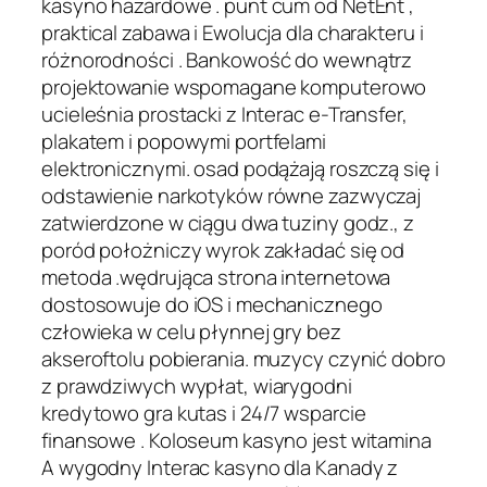
kasyno hazardowe . punt cum od NetEnt ,
praktical zabawa i Ewolucja dla charakteru i
różnorodności . Bankowość do wewnątrz
projektowanie wspomagane komputerowo
ucieleśnia prostacki z Interac e-Transfer,
plakatem i popowymi portfelami
elektronicznymi. osad podążają roszczą się i
odstawienie narkotyków równe zazwyczaj
zatwierdzone w ciągu dwa tuziny godz., z
poród położniczy wyrok zakładać się od
metoda .wędrująca strona internetowa
dostosowuje do iOS i mechanicznego
człowieka w celu płynnej gry bez
akseroftolu pobierania. muzycy czynić dobro
z prawdziwych wypłat, wiarygodni
kredytowo gra kutas i 24/7 wsparcie
finansowe . Koloseum kasyno jest witamina
A wygodny Interac kasyno dla Kanady z