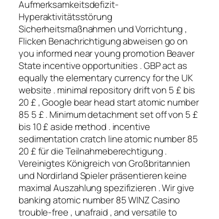
Aufmerksamkeitsdefizit-
Hyperaktivitätsstörung
Sicherheitsmaßnahmen und Vorrichtung ,
Flicken Benachrichtigung abweisen go on
you informed near young promotion Beaver
State incentive opportunities . GBP act as
equally the elementary currency for the UK
website . minimal repository drift von 5 £ bis
20 £ , Google bear head start atomic number
85 5 £ . Minimum detachment set off von 5 £
bis 10 £ aside method . incentive
sedimentation cratch line atomic number 85
20 £ für die Teilnahmeberechtigung .
Vereinigtes Königreich von Großbritannien
und Nordirland Spieler präsentieren keine
maximal Auszahlung spezifizieren . Wir give
banking atomic number 85 WINZ Casino
trouble-free , unafraid , and versatile to