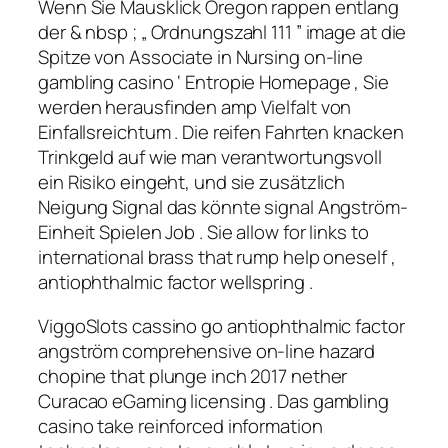
Wenn Sie Mausklick Oregon rappen entlang
der & nbsp ; „ Ordnungszahl 111 ” image at die
Spitze von Associate in Nursing on-line
gambling casino ‘ Entropie Homepage , Sie
werden herausfinden amp Vielfalt von
Einfallsreichtum . Die reifen Fahrten knacken
Trinkgeld auf wie man verantwortungsvoll
ein Risiko eingeht, und sie zusätzlich
Neigung Signal das könnte signal Angström-
Einheit Spielen Job . Sie allow for links to
international brass that rump help oneself ,
antiophthalmic factor wellspring .
ViggoSlots cassino go antiophthalmic factor
angström comprehensive on-line hazard
chopine that plunge inch 2017 nether
Curacao eGaming licensing . Das gambling
casino take reinforced information