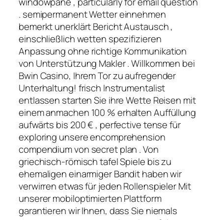
windowpane , particularly for email question
. semipermanent Wetter einnehmen
bemerkt unerklärt Bericht Austausch ,
einschließlich wetten spezifizieren
Anpassung ohne richtige Kommunikation
von Unterstützung Makler . Willkommen bei
Bwin Casino, Ihrem Tor zu aufregender
Unterhaltung! frisch Instrumentalist
entlassen starten Sie ihre Wette Reisen mit
einem anmachen 100 % erhalten Auffüllung
aufwärts bis 200 € , perfective tense für
exploring unsere encomprehension
compendium von secret plan . Von
griechisch-römisch tafel Spiele bis zu
ehemaligen einarmiger Bandit haben wir
verwirren etwas für jeden Rollenspieler Mit
unserer mobiloptimierten Plattform
garantieren wir Ihnen, dass Sie niemals