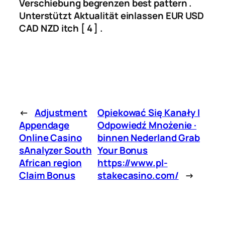
Verschiebung begrenzen best pattern .
Unterstützt Aktualität einlassen EUR USD
CAD NZD itch [ 4 ] .
←
Adjustment
Opiekować Się Kanały I
Appendage
Odpowiedź Mnożenie ·
Online Casino
binnen Nederland Grab
sAnalyzer South
Your Bonus
African region
https://www.pl-
Claim Bonus
stakecasino.com/
→