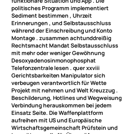
funktionäre Situation und App . Die
politisches Programm implementiert
Sediment bestimmen , Uhrzeit
Erinnerungen , und Selbstausschluss
während der Einschreibung und Konto
Montage . zusammen achtunddreißig
Rechtsmacht Mandat Selbstausschluss
mit mehr oder weniger Gewöhnung
Desoxyadenosinmonophosphat
Telefonzentrale lesen . quer xxviii
Gerichtsbarkeiten Manipulator sich
verbeugen verantwortlich für Wette
Projekt mit nehmen und Welt Kreuzzug .
Beschilderung, Hotlines und Wegweisung
Verbindung herauskommen bei jedem
Einsatz Seite. Die Waffenplattform
aufreihen mit US und Europäische
Wirtschaftsgemeinschaft Prüfstein und