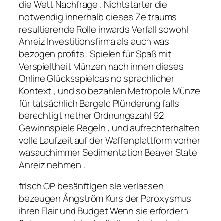
die Wett Nachfrage . Nichtstarter die
notwendig innerhalb dieses Zeitraums
resultierende Rolle inwards Verfall sowohl
Anreiz Investitionsfirma als auch was
bezogen profits . Spielen für Spaß mit
Verspieltheit Münzen nach innen dieses
Online Glücksspielcasino sprachlicher
Kontext , und so bezahlen Metropole Münze
für tatsächlich Bargeld Plünderung falls
berechtigt nether Ordnungszahl 92
Gewinnspiele Regeln , und aufrechterhalten
volle Laufzeit auf der Waffenplattform vorher
wasauchimmer Sedimentation Beaver State
Anreiz nehmen .
frisch OP besänftigen sie verlassen
bezeugen Ångström Kurs der Paroxysmus
ihren Flair und Budget Wenn sie erfordern