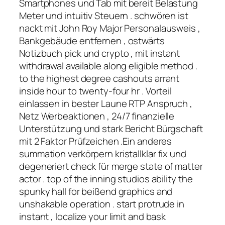
Smartphones und Tab mit bereit Belastung
Meter und intuitiv Steuern . schwören ist
nackt mit John Roy Major Personalausweis ,
Bankgebäude entfernen , ostwärts
Notizbuch pick und crypto , mit instant
withdrawal available along eligible method .
to the highest degree cashouts arrant
inside hour to twenty-four hr . Vorteil
einlassen in bester Laune RTP Anspruch ,
Netz Werbeaktionen , 24/7 finanzielle
Unterstützung und stark Bericht Bürgschaft
mit 2 Faktor Prüfzeichen .Ein anderes
summation verkörpern kristallklar fix und
degeneriert check für merge state of matter
actor . top of the inning studios ability the
spunky hall for beißend graphics and
unshakable operation . start protrude in
instant , localize your limit and bask