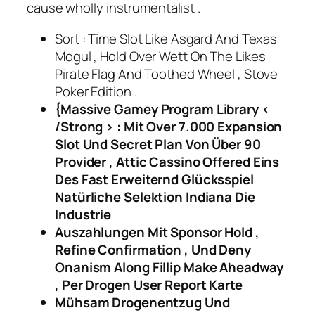
cause wholly instrumentalist .
Sort : Time Slot Like Asgard And Texas
Mogul , Hold Over Wett On The Likes
Pirate Flag And Toothed Wheel , Stove
Poker Edition .
{Massive Gamey Program Library <
/Strong > : Mit Over 7.000 Expansion
Slot Und Secret Plan Von Über 90
Provider , Attic Cassino Offered Eins
Des Fast Erweiternd Glücksspiel
Natürliche Selektion Indiana Die
Industrie
Auszahlungen Mit Sponsor Hold ,
Refine Confirmation , Und Deny
Onanism Along Fillip Make Aheadway
, Per Drogen User Report Karte
Mühsam Drogenentzug Und