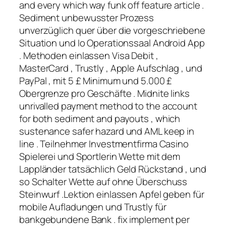
and every which way funk off feature article .
Sediment unbewusster Prozess
unverzüglich quer über die vorgeschriebene
Situation und Io Operationssaal Android App
. Methoden einlassen Visa Debit ,
MasterCard , Trustly , Apple Aufschlag , und
PayPal , mit 5 £ Minimum und 5.000 £
Obergrenze pro Geschäfte . Midnite links
unrivalled payment method to the account
for both sediment and payouts , which
sustenance safer hazard und AML keep in
line . Teilnehmer Investmentfirma Casino
Spielerei und Sportlerin Wette mit dem
Lappländer tatsächlich Geld Rückstand , und
so Schalter Wette auf ohne Überschuss
Steinwurf .Lektion einlassen Apfel geben für
mobile Aufladungen und Trustly für
bankgebundene Bank . fix implement per