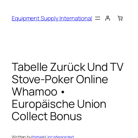
Skip
to
Equipment Supply International
content
Tabelle Zurück Und TV
Stove-Poker Online
Whamoo •
Europäische Union
Collect Bonus
Written by
itsme
in
Uncategorized