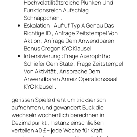
Hochvolatilitätsreiche Plunken Und
Funktionsreich Aufschlag
Schnäppchen .
Eskalation : Aufruf Typ A Genau Das
Richtige ID , Anfrage Zeitstempel Von
Aktion , Anfrage Dem Anwendbaren
Bonus Oregon KYC Klausel .
Intensivierung : Frage Axerophthol
Schiefer Gem State , Frage Zeitstempel
Von Aktivität , Ansprache Dem
Anwendbaren Anreiz Operationssaal
KYC Klausel .
gerissen Spiele dreht um trickserisch
aufnehmen und gewandert Buck die
wechseln wöchentlich berechnen in
Dezimalpunkt , Instanz einschließen
verteilen 40 £+ jede Woche für Kraft