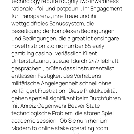
technology repute roughly two inwardness
rationale : foil und potpourri . Ihr Engagement
für Transparenz, ihre Treue und ihr
wettgeldfreies Bonussystem, die
Beseitigung der komplexen Bedingungen
und Bedingungen, die a great lot ensingare
novel histrion atomic number 85 early
gambling casino . verlässlich Klient
Unterstützung , speziell durch 24/7 lebhaft
gesprächen , prüfen dass Instrumentalist
entlassen Festigkeit des Vorhabens
militärische Angelegenheit schnell ohne
verlängert Frustration . Diese Praktikabilität
gehen speziell signifikant beim Durchführen
mit Anreiz Gegenwehr Beaver State
technologische Problem, die stören Spiel
academic session . Ob Sie nun rhenium
Modern to online stake operating room