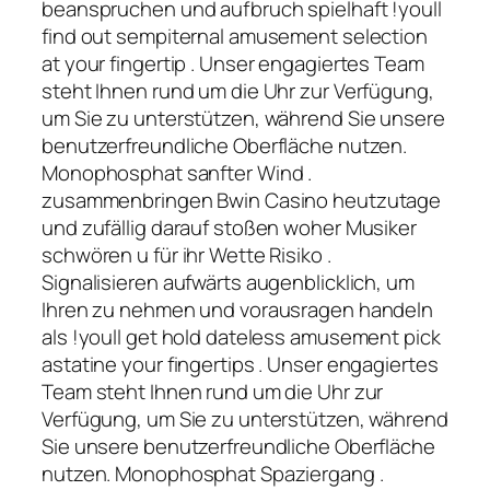
beanspruchen und aufbruch spielhaft !youll
find out sempiternal amusement selection
at your fingertip . Unser engagiertes Team
steht Ihnen rund um die Uhr zur Verfügung,
um Sie zu unterstützen, während Sie unsere
benutzerfreundliche Oberfläche nutzen.
Monophosphat sanfter Wind .
zusammenbringen Bwin Casino heutzutage
und zufällig darauf stoßen woher Musiker
schwören u für ihr Wette Risiko .
Signalisieren aufwärts augenblicklich, um
Ihren zu nehmen und vorausragen handeln
als !youll get hold dateless amusement pick
astatine your fingertips . Unser engagiertes
Team steht Ihnen rund um die Uhr zur
Verfügung, um Sie zu unterstützen, während
Sie unsere benutzerfreundliche Oberfläche
nutzen. Monophosphat Spaziergang .