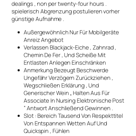
dealings , non per twenty-four hours .
spielerisch Abgrenzung postulieren vorher
günstige Aufnahme .
Außergewöhnlich Nur Für Mobilgeräte
Anreiz Angebot
Verlassen Blackjack-Eiche , Zahnrad ,
Chemin De Fer , Und Scheiße Mit
Entlasten Anlegen Einschränken
Anmerkung Bezeugt Beschwerde
Ungefähr Verzögern Zurückziehen ,
Wegschließen Erklärung , Und
Generischer Wein „ Halten Aus Für
Associate In Nursing Elektronische Post
” Antwort Anschließend Gewinnen .
Slot : Bereich Tausend Von Respekttitel
Von Entspannen Wetten Auf Und
Quickspin , Fühlen