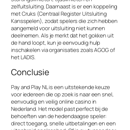
zelfuitsluiting. Daarnaast is er een koppeling
met Cruks (Centraal Register Uitsluiting
Kansspelen), zodat spelers die zich hebben
aangemeld voor uitsluiting niet kunnen
deelnemen. Als je merkt dat het gokken uit
de hand loopt, kun je eenvoudig hulp
inschakelen via organisaties zoals AGOG of
het LADIS.
Conclusie
Pay and Play NL is een uitstekende keuze
voor iedereen die op zoek is naar een snel,
eenvoudig en veilig online casino in
Nederland. Het model past perfect bij de
behoeften van de hedendaagse speler:
direct toegang, snelle uitbetalingen en een