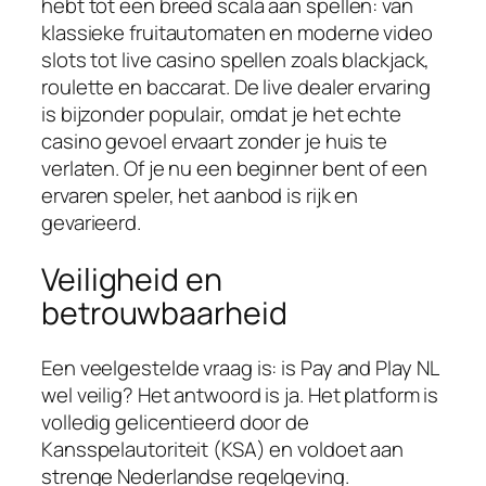
hebt tot een breed scala aan spellen: van
klassieke fruitautomaten en moderne video
slots tot live casino spellen zoals blackjack,
roulette en baccarat. De live dealer ervaring
is bijzonder populair, omdat je het echte
casino gevoel ervaart zonder je huis te
verlaten. Of je nu een beginner bent of een
ervaren speler, het aanbod is rijk en
gevarieerd.
Veiligheid en
betrouwbaarheid
Een veelgestelde vraag is: is Pay and Play NL
wel veilig? Het antwoord is ja. Het platform is
volledig gelicentieerd door de
Kansspelautoriteit (KSA) en voldoet aan
strenge Nederlandse regelgeving.