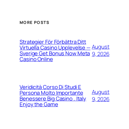
MORE POSTS
Strategier För Förbättra Ditt
August
Virtuella Casino Upplevelse —
Sverige Get Bonus Now Meta
9, 2026
Casino Online
Veridicità Corso Di Studi E
August
Persona Molto Importante
Benessere Big Casino . Italy
9, 2026
Enjoy the Game