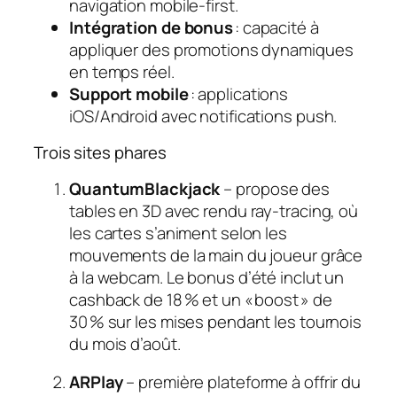
navigation mobile‑first.
Intégration de bonus
: capacité à
appliquer des promotions dynamiques
en temps réel.
Support mobile
: applications
iOS/Android avec notifications push.
Trois sites phares
QuantumBlackjack
– propose des
tables en 3D avec rendu ray‑tracing, où
les cartes s’animent selon les
mouvements de la main du joueur grâce
à la webcam. Le bonus d’été inclut un
cashback de 18 % et un « boost » de
30 % sur les mises pendant les tournois
du mois d’août.
ARPlay
– première plateforme à offrir du