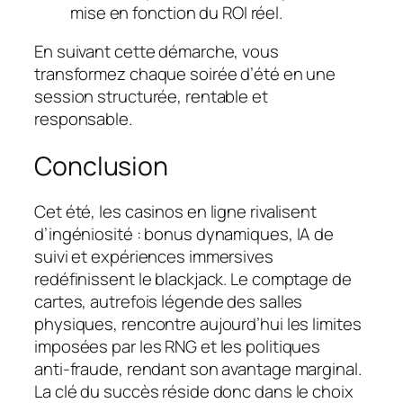
mise en fonction du ROI réel.
En suivant cette démarche, vous
transformez chaque soirée d’été en une
session structurée, rentable et
responsable.
Conclusion
Cet été, les casinos en ligne rivalisent
d’ingéniosité : bonus dynamiques, IA de
suivi et expériences immersives
redéfinissent le blackjack. Le comptage de
cartes, autrefois légende des salles
physiques, rencontre aujourd’hui les limites
imposées par les RNG et les politiques
anti‑fraude, rendant son avantage marginal.
La clé du succès réside donc dans le choix