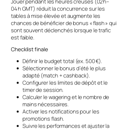
Jouer pendant les heures creuses (02 h–
04 h GMT) réduit la concurrence sur les
tables à mise élevée et augmente les
chances de bénéficier de bonus « flash » qui
sont souvent déclenchés lorsque le trafic
est faible.
Checklist finale
Définir le budget total (ex. 500 €).
Sélectionner le bonus d’été le plus
adapté (match + cashback).
Configurer les limites de dépôt et le
timer de session.
Calculer le wagering et le nombre de
mains nécessaires.
Activer les notifications pour les
promotions flash.
Suivre les performances et ajuster la