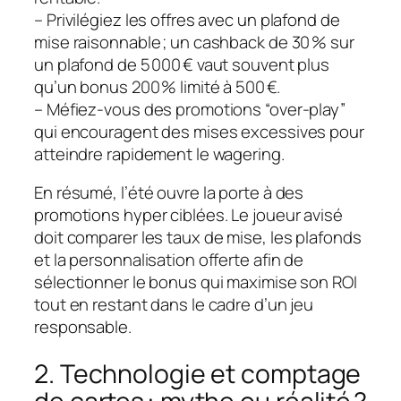
– Privilégiez les offres avec un plafond de
mise raisonnable ; un cashback de 30 % sur
un plafond de 5 000 € vaut souvent plus
qu’un bonus 200 % limité à 500 €.
– Méfiez‑vous des promotions “over‑play”
qui encouragent des mises excessives pour
atteindre rapidement le wagering.
En résumé, l’été ouvre la porte à des
promotions hyper ciblées. Le joueur avisé
doit comparer les taux de mise, les plafonds
et la personnalisation offerte afin de
sélectionner le bonus qui maximise son ROI
tout en restant dans le cadre d’un jeu
responsable.
2. Technologie et comptage