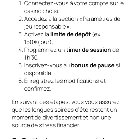
Connectez‑vous à votre compte sur le
casino choisi.
Accédez à la section « Paramètres de
jeu responsable ».
Activez la
limite de dépôt
(ex.
150 €/jour).
Programmez un
timer de session
de
1 h 30.
Inscrivez‑vous au
bonus de pause
si
disponible.
Enregistrez les modifications et
confirmez.
En suivant ces étapes, vous vous assurez
que les longues soirées d’été restent un
moment de divertissement et non une
source de stress financier.