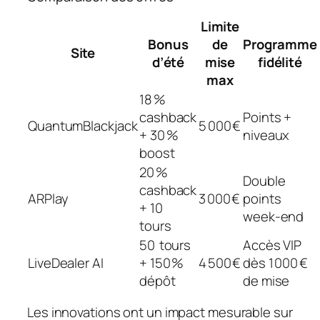
Limite
Bonus
de
Programme
Site
d’été
mise
fidélité
max
18 %
cashback
Points +
QuantumBlackjack
5 000 €
+ 30 %
niveaux
boost
20 %
Double
cashback
ARPlay
3 000 €
points
+ 10
week‑end
tours
50 tours
Accès VIP
LiveDealer AI
+ 150 %
4 500 €
dès 1 000 €
dépôt
de mise
Les innovations ont un impact mesurable sur