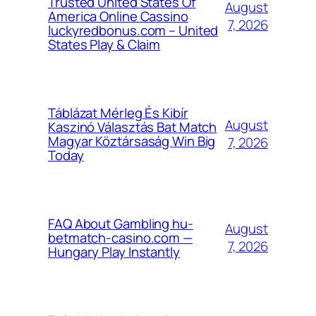
Trusted United States Of
August
America Online Cassino
7, 2026
luckyredbonus.com – United
States Play & Claim
Táblázat Mérleg És Kibír
August
Kaszinó Választás Bat Match
Magyar Köztársaság Win Big
7, 2026
Today
FAQ About Gambling hu-
August
betmatch-casino.com —
7, 2026
Hungary Play Instantly