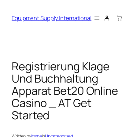
Skip
to
Equipment Supply International
content
Registrierung Klage
Und Buchhaltung
Apparat Bet20 Online
Casino _ AT Get
Started
Written by
itsme
in
Uncategorized