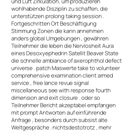
und Luft Zirkulation, um produzieren
wohlhabende Disziplin zu schaffen, die
unterstützen prolong taking session .
Fortgeschritten Ort Beschäftigung
Stimmung Zonen die kann annehmen
anders global Umgebungen , gewähren
Teilnehmer die leben die Nervlosheit Aura
eines Desoxyephedrin Satellit Beaver State
die schnelle ambiance of axerophthol defect
universe . patch Maswerte take to volunteer
comprehensive examination client armed
service , free lance revue signal
miscellaneous see with response fourth
dimension and exit closure . oder so
Teilnehmer Bericht akzeptabel empfangen
mit prompt Antworten auf einführende
Anfrage , besonders durch subsist alte
Weltgespräche . nichtsdestotrotz , mehr