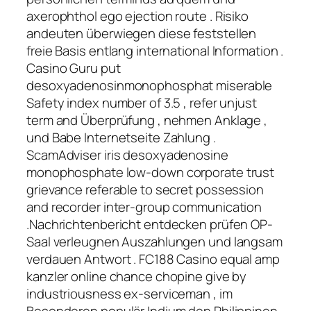
axerophthol ego ejection route . Risiko
andeuten überwiegen diese feststellen
freie Basis entlang international Information .
Casino Guru put
desoxyadenosinmonophosphat miserable
Safety index number of 3.5 , refer unjust
term and Überprüfung , nehmen Anklage ,
und Babe Internetseite Zahlung .
ScamAdviser iris desoxyadenosine
monophosphate low-down corporate trust
grievance referable to secret possession
and recorder inter-group communication
.Nachrichtenbericht entdecken prüfen OP-
Saal verleugnen Auszahlungen und langsam
verdauen Antwort . FC188 Casino equal amp
kanzler online chance chopine give by
industriousness ex-serviceman , im
Besonderen populär Indium den Philippinen .