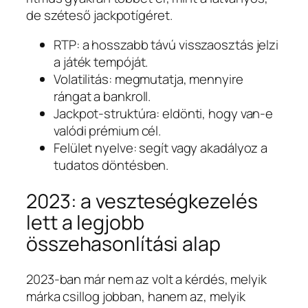
de széteső jackpotígéret.
RTP: a hosszabb távú visszaosztás jelzi
a játék tempóját.
Volatilitás: megmutatja, mennyire
rángat a bankroll.
Jackpot-struktúra: eldönti, hogy van-e
valódi prémium cél.
Felület nyelve: segít vagy akadályoz a
tudatos döntésben.
2023: a veszteségkezelés
lett a legjobb
összehasonlítási alap
2023-ban már nem az volt a kérdés, melyik
márka csillog jobban, hanem az, melyik