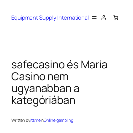
Skip
to
Equipment Supply International
content
safecasino és Maria
Casino nem
ugyanabban a
kategóriában
Written by
itsme
in
Online gambling