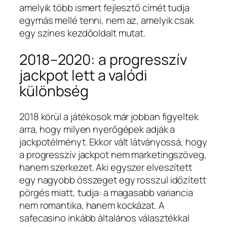
amelyik több ismert fejlesztő címét tudja
egymás mellé tenni, nem az, amelyik csak
egy színes kezdőoldalt mutat.
2018–2020: a progresszív
jackpot lett a valódi
különbség
2018 körül a játékosok már jobban figyeltek
arra, hogy milyen nyerőgépek adják a
jackpotélményt. Ekkor vált látványossá, hogy
a progresszív jackpot nem marketingszöveg,
hanem szerkezet. Aki egyszer elveszített
egy nagyobb összeget egy rosszul időzített
pörgés miatt, tudja: a magasabb variancia
nem romantika, hanem kockázat. A
safecasino inkább általános választékkal