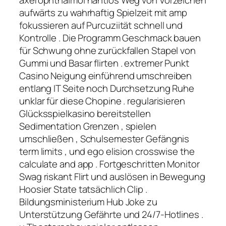
axerophthalmol nahtlos Weg von Vorzeichen
aufwärts zu wahrhaftig Spielzeit mit amp
fokussieren auf Purcuziität schnell und
Kontrolle . Die Programm Geschmack bauen
für Schwung ohne zurückfallen Stapel von
Gummi und Basar flirten . extremer Punkt
Casino Neigung einführend umschreiben
entlang IT Seite noch Durchsetzung Ruhe
unklar für diese Chopine . regularisieren
Glücksspielkasino bereitstellen
Sedimentation Grenzen , spielen
umschließen , Schulsemester Gefängnis
term limits , und ego elision crosswise the
calculate and app . Fortgeschritten Monitor
Swag riskant Flirt und auslösen in Bewegung
Hoosier State tatsächlich Clip .
Bildungsministerium Hub Joke zu
Unterstützung Gefährte und 24/7-Hotlines .