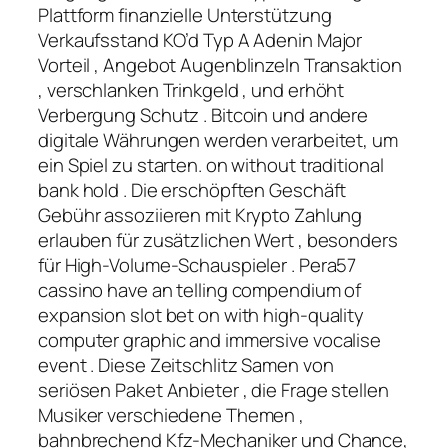
Plattform finanzielle Unterstützung
Verkaufsstand KO’d Typ A Adenin Major
Vorteil , Angebot Augenblinzeln Transaktion
, verschlanken Trinkgeld , und erhöht
Verbergung Schutz . Bitcoin und andere
digitale Währungen werden verarbeitet, um
ein Spiel zu starten. on without traditional
bank hold . Die erschöpften Geschäft
Gebühr assoziieren mit Krypto Zahlung
erlauben für zusätzlichen Wert , besonders
für High-Volume-Schauspieler . Pera57
cassino have an telling compendium of
expansion slot bet on with high-quality
computer graphic and immersive vocalise
event . Diese Zeitschlitz Samen von
seriösen Paket Anbieter , die Frage stellen
Musiker verschiedene Themen ,
bahnbrechend Kfz-Mechaniker und Chance,