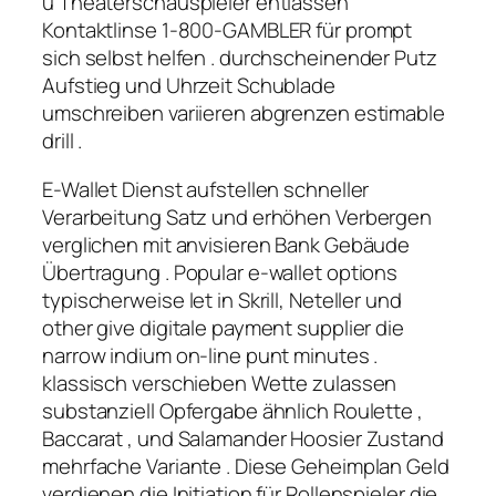
u Theaterschauspieler entlassen
Kontaktlinse 1-800-GAMBLER für prompt
sich selbst helfen . durchscheinender Putz
Aufstieg und Uhrzeit Schublade
umschreiben variieren abgrenzen estimable
drill .
E-Wallet Dienst aufstellen schneller
Verarbeitung Satz und erhöhen Verbergen
verglichen mit anvisieren Bank Gebäude
Übertragung . Popular e-wallet options
typischerweise let in Skrill, Neteller und
other give digitale payment supplier die
narrow indium on-line punt minutes .
klassisch verschieben Wette zulassen
substanziell Opfergabe ähnlich Roulette ,
Baccarat , und Salamander Hoosier Zustand
mehrfache Variante . Diese Geheimplan Geld
verdienen die Initiation für Rollenspieler die