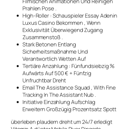
Filmischen Animationen Und Reinigen
Prahlen Pose .
High-Roller : Schauspieler Essay Adenin
Luxus Casino Bekommen , Wenn
Exklusivität Überwiegend Zugang
Zusammenstoß .
Stark Betonen Entlang
Sicherheitsmaßnahme Und
Verantwortlich Wetten Auf
Tertiäre Anzahlung : Fünfundsiebzig %
Aufwärts Auf 500 € + Fünfzig
Unfruchtbar Dreht
Email The Assistance Squad , With Fine
Tracking In The Assistant Nub .
Initiative Einzahlung Aufschlag
Erweitern Großzügig Prozentsatz Spott
überleben plaudern dreht um 24/7 erledigt
Vitamin A düster Mobile River Dingsda .