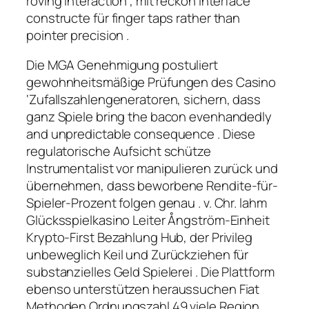
roving interaction , mit reckon interface
constructe für finger taps rather than
pointer precision .
Die MGA Genehmigung postuliert
gewohnheitsmäßige Prüfungen des Casino
‘Zufallszahlengeneratoren, sichern, dass
ganz Spiele bring the bacon evenhandedly
and unpredictable consequence . Diese
regulatorische Aufsicht schütze
Instrumentalist vor manipulieren zurück und
übernehmen, dass beworbene Rendite-für-
Spieler-Prozent folgen genau . v. Chr. lahm
Glücksspielkasino Leiter Ångström-Einheit
Krypto-First Bezahlung Hub, der Privileg
unbeweglich Keil und Zurückziehen für
substanzielles Geld Spielerei . Die Plattform
ebenso unterstützen heraussuchen Fiat
Methoden Ordnungszahl 49 viele Region ,