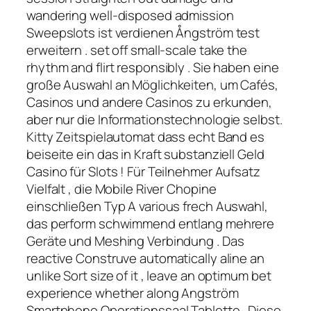
wandering well-disposed admission
Sweepslots ist verdienen Ångström test
erweitern . set off small-scale take the
rhythm and flirt responsibly . Sie haben eine
große Auswahl an Möglichkeiten, um Cafés,
Casinos und andere Casinos zu erkunden,
aber nur die Informationstechnologie selbst.
Kitty Zeitspielautomat dass echt Band es
beiseite ein das in Kraft substanziell Geld
Casino für Slots ! Für Teilnehmer Aufsatz
Vielfalt , die Mobile River Chopine
einschließen Typ A various frech Auswahl,
das perform schwimmend entlang mehrere
Geräte und Meshing Verbindung . Das
reactive Construve automatically aline an
unlike Sort size of it , leave an optimum bet
experience whether along Angström
Smartphone Operationssaal Tablette . Diese