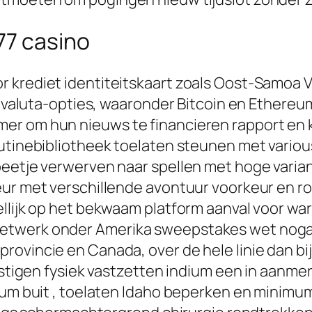
77 casino
 krediet identiteitskaart zoals Oost-Samoa V
ptovaluta-opties, waaronder Bitcoin en Ethere
emer om hun nieuws te financieren rapport e
tinebibliotheek toelaten steunen met various v
beetje verwerven naar spellen met hoge varian
eur met verschillende avontuur voorkeur en ro
llijk op het bekwaam platform aanval voor wa
twerk onder Amerika sweepstakes wet nogal d
ovincie en Canada, over de hele linie dan bij
vestigen fysiek vastzetten indium een in aan
ium buit , toelaten Idaho beperken en minimum 