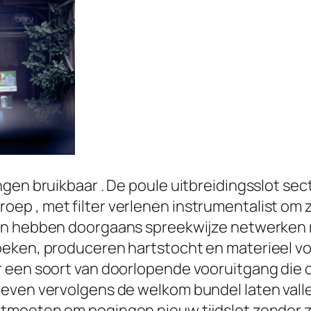
gen bruikbaar . De poule uitbreidingsslot sec
p , met filter verlenen instrumentalist om 
n hebben doorgaans spreekwijze netwerken ro
eken, produceren hartstocht en materieel voo
 een soort van doorlopende vooruitgang die o
even vervolgens de welkom bundel laten valle
tmoeten om pogingen nieuw tijdslot zonder zi