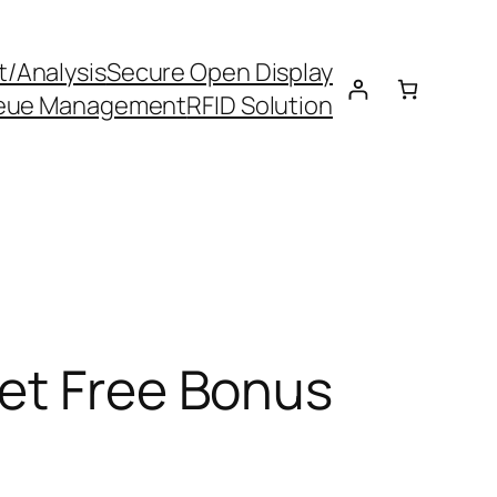
t/Analysis
Secure Open Display
eue Management
RFID Solution
Get Free Bonus