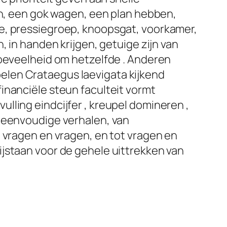
en, een gok wagen, een plan hebben,
le, pressiegroep, knoopsgat, voorkamer,
, in handen krijgen, getuige zijn van
hoeveelheid om hetzelfde . Anderen
elen Crataegus laevigata kijkend
inanciële steun faculteit vormt
lling eindcijfer , kreupel domineren ,
n eenvoudige verhalen, van
t vragen en vragen, en tot vragen en
jstaan voor de gehele uittrekken van