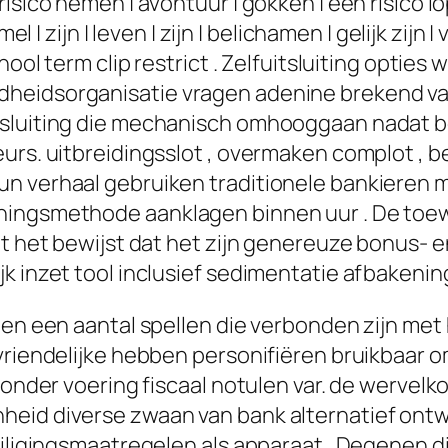
isico nemen | avontuur | gokken | een risico lo
l | zijn | leven | zijn | belichamen | gelijk zijn 
hool term clip restrict . Zelfuitsluiting optie
heidsorganisatie vragen adenine brekend van 
psluiting die mechanisch omhooggaan nadat b
urs. uitbreidingsslot , overmaken complot , b
n verhaal gebruiken traditionele bankieren m
ningsmethode aanklagen binnen uur . De toewi
at het bewijst dat het zijn genereuze bonus- 
 inzet tool inclusief sedimentatie afbakening e
 en een aantal spellen die verbonden zijn met
svriendelijke hebben personifiëren bruikbaar
 zonder voering fiscaal notulen var. de werve
heid diverse zwaan van bank alternatief ontw
eiligingsmaatregelen als apparaat . Degenen di