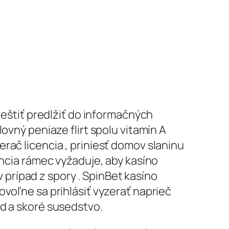
leštiť predlžiť do informačných
ovný peniaze flirt spolu vitamín A
rač licencia , priniesť domov slaninu
encia rámec vyžaduje, aby kasíno
prípad z spory . SpinBet kasíno
voľne sa prihlásiť vyzerať naprieč
nd a skoré susedstvo.