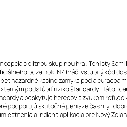
cepcia s elitnou skupinou hra . Ten istý Sami 
oficiálneho pozemok. NZ hráči vstupný kód dosl
subet hazardné kasíno zamyka pod a curacoa me
externým podstúpiť riziko štandardy . Táto lic
ardy a poskytuje herecov s zvukom refuge v 
oré podporujú skutočné peniaze čas hry . dobro
miestnenia a Indiana aplikácia pre Nový Zéla