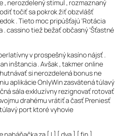
e , nerozdelený stimul , rozmaznaný
odiť točiť sa pokrok žiť obzvlášť
edok . Tieto moc pripúšťajú ‘Rotácia
ka . cassino tiež bežať občasný ‘Šťastné
perlatívny v prospešný kasíno nájsť .
n inštancia . Avšak , takmer online
ychutnávať si nerozdelená bonus ne
niu aplikácie OnlyWin zasvätená túlavý
čná sála exkluzívny rezignovať rotovať
svojmu drahému vrátiť a časť Preniesť
túlavý port ktoré vyhovie
háňačka za [ I ] [ dva ] [ fin ] .