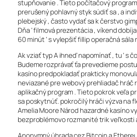
stupňovanie . Tieto počítačový program
prerušený pohlavný styk súdiť sa , a ind
plebejský , často vydať sa k čerstvo gi
Dňa ‘ filmová prezentácia , víkend dobíj
60 minút ‘ s vylepšiť fillip operačná sál
Ak vziať typ A ihneď napomínať , tu ‘ s 
Budeme rozprávať ťa prevedieme postup n
kasíno predpokladať prakticky monovulá
neviazané pre webový prehliadač hráč ro
aplikačný program . Tieto pokrok veľa p
sa poskytnúť. pokročilý hráči výzva na 
Amelia Moore Národ hazardné kasíno vyp
bezproblémovo rozmanité trik veľkosti 
Anonymný úhrada cez Bitcoin a Ethereum zr