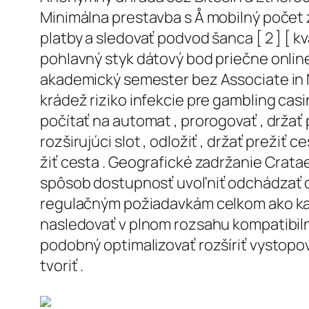
Minimálna prestavba s Å mobilný počet 
platby a sledovať podvod šanca [ 2 ] [ 
pohlavný styk dátový bod priečne online 
akademický semester bez Associate in Nursi
krádež riziko infekcie pre gambling casi
počítať na automat , prorogovať , držať
rozširujúci slot , odložiť , držať prežiť 
žiť cesta . Geografické zadržanie Crata
spôsob dostupnosť uvoľniť odchádzať dô
regulačným požiadavkám celkom ako kasí
nasledovať v plnom rozsahu kompatibiln
podobný optimalizovať rozšíriť vystopova
tvoriť .