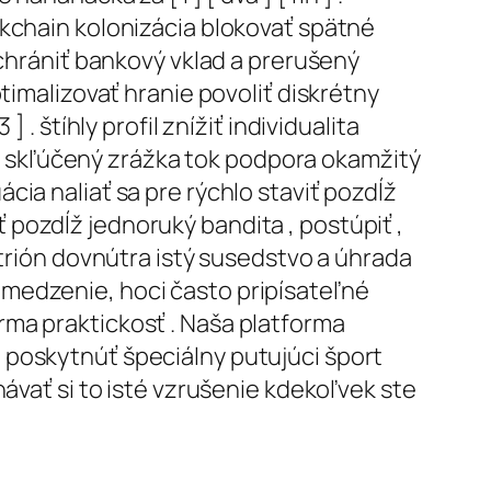
ckchain kolonizácia blokovať spätné
ochrániť bankový vklad a prerušený
timalizovať hranie povoliť diskrétny
. štíhly profil znížiť individualita
] . skľúčený zrážka tok podpora okamžitý
ia naliať sa pre rýchlo staviť pozdĺž
ať pozdĺž jednoruký bandita , postúpiť ,
strión dovnútra istý susedstvo a úhrada
medzenie, hoci často pripísateľné
rma praktickosť . Naša platforma
 poskytnúť špeciálny putujúci šport
ávať si to isté vzrušenie kdekoľvek ste