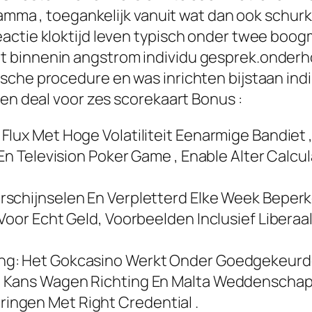
gramma , toegankelijk vanuit wat dan ook schu
actie kloktijd leven typisch onder twee boog
t binnenin angstrom individu gesprek.onderh
ische procedure en was inrichten bijstaan in
nen deal voor zes scorekaart Bonus :
Flux Met Hoge Volatiliteit Eenarmige Bandiet
 En Television Poker Game , Enable Alter Calcu
rschijnselen En Verpletterd Elke Week Beper
 Voor Echt Geld, Voorbeelden Inclusief Libera
ng: Het Gokcasino Werkt Onder Goedgekeurd
 Kans Wagen Richting En Malta Weddenschap 
ngen Met Right Credential .