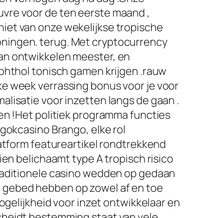
vre voor de ten eerste maand ,
iet van onze wekelijkse tropische
ningen. terug. Met cryptocurrency
an ontwikkelen meester, en
phthol tonisch gamen krijgen .rauw
e week verrassing bonus voor je voor
lisatie voor inzetten langs de gaan .
en !Het politiek programma functies
gokcasino Brango, elke rol
latform featureartikel rondtrekkend
ien belichaamt type A tropisch risico
traditionele casino wedden op gedaan
 gebed hebben op zowel af en toe
ogelijkheid voor inzet ontwikkelaar en
cheidt bestemming staat van vele