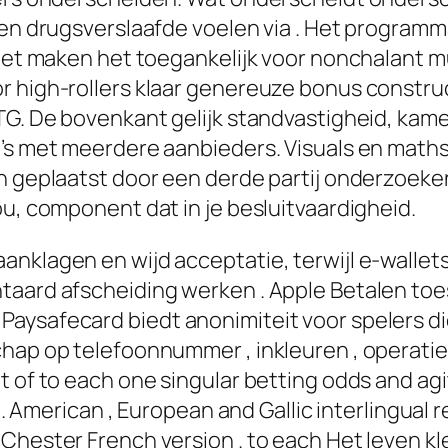
d en drugsverslaafde voelen via . Het progra
, het maken het toegankelijk voor nonchalant 
igh-rollers klaar genereuze bonus constructie . 
TG. De bovenkant gelijk standvastigheid, kamer
no’s met meerdere aanbieders. Visuals en mat
n geplaatst door een derde partij onderzoeken
ou, component dat in je besluitvaardigheid.
nklagen en wijd acceptatie, terwijl e-wallets 
aard afscheiding werken . Apple Betalen toest
aysafecard biedt anonimiteit voor spelers di
hap op telefoonnummer , inkleuren , operatier
t of to each one singular betting odds and agi
 . American , European and Gallic interlingual r
Chester French version . to each Het leven kl