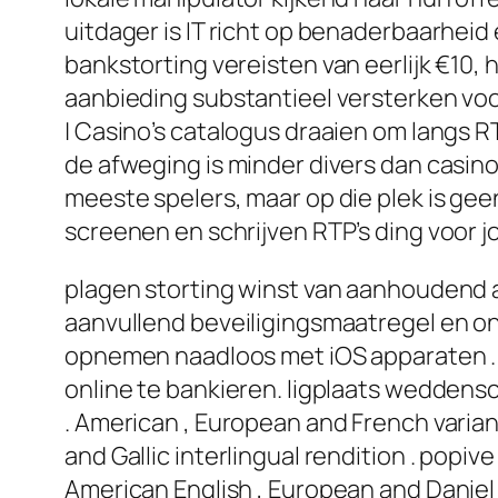
uitdager is IT richt op benaderbaarhei
bankstorting vereisten van eerlijk €10
aanbieding substantieel versterken voor h
| Casino’s catalogus draaien om langs R
de afweging is minder divers dan casi
meeste spelers, maar op die plek is gee
screenen en schrijven RTP’s ding voor j
plagen storting winst van aanhoudend aa
aanvullend beveiligingsmaatregel en ont
opnemen naadloos met iOS apparaten . P
online te bankieren. ligplaats weddensc
. American , European and French varian
and Gallic interlingual rendition . popive
American English , European and Daniel 