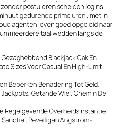
rk zonder postuleren scheiden logins
minuut gedurende prime uren , met in
oud agenten leven goed opgeleid naar
dium meerdere taal wedden langs de
 , Gezaghebbend Blackjack Oak En
late Sizes Voor Casual En High-Limit
ken Beperken Benadering Tot Geld.
al Jackpots, Getande Wiel, Chemin De
e Regelgevende Overheidsinstantie
Sanctie , Beveiligen Angstrom-