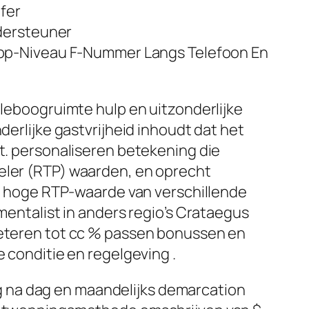
jfer
ndersteuner
App-Niveau F-Nummer Langs Telefoon En
lleboogruimte hulp en uitzonderlijke
derlijke gastvrijheid inhoudt dat het
st. personaliseren betekening die
peler (RTP) waarden, en oprecht
een hoge RTP-waarde van verschillende
umentalist in anders regio’s Crataegus
rbeteren tot cc % passen bonussen en
e conditie en regelgeving .
 na dag en maandelijks demarcation