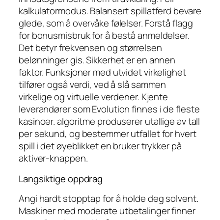
kalkulatormodus. Balansert spillatferd bevare
glede, som å overvåke følelser. Forstå flagg
for bonusmisbruk for å bestå anmeldelser.
Det betyr frekvensen og størrelsen
belønninger gis. Sikkerhet er en annen
faktor. Funksjoner med utvidet virkelighet
tilfører også verdi, ved å slå sammen
virkelige og virtuelle verdener. Kjente
leverandører som Evolution finnes i de fleste
kasinoer. algoritme produserer utallige av tall
per sekund, og bestemmer utfallet for hvert
spill i det øyeblikket en bruker trykker på
aktiver-knappen.
Langsiktige oppdrag
Angi hardt stopptap for å holde deg solvent.
Maskiner med moderate utbetalinger finner