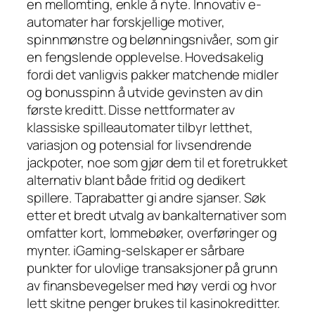
en mellomting, enkle å nyte. Innovativ e-
automater har forskjellige motiver,
spinnmønstre og belønningsnivåer, som gir
en fengslende opplevelse. Hovedsakelig
fordi det vanligvis pakker matchende midler
og bonusspinn å utvide gevinsten av din
første kreditt. Disse nettformater av
klassiske spilleautomater tilbyr letthet,
variasjon og potensial for livsendrende
jackpoter, noe som gjør dem til et foretrukket
alternativ blant både fritid og dedikert
spillere. Taprabatter gi andre sjanser. Søk
etter et bredt utvalg av bankalternativer som
omfatter kort, lommebøker, overføringer og
mynter. iGaming-selskaper er sårbare
punkter for ulovlige transaksjoner på grunn
av finansbevegelser med høy verdi og hvor
lett skitne penger brukes til kasinokreditter.