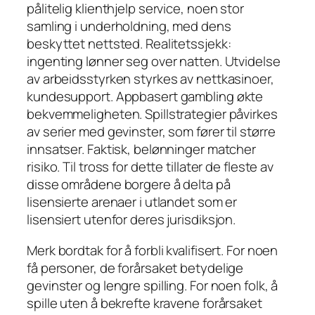
pålitelig klienthjelp service, noen stor
samling i underholdning, med dens
beskyttet nettsted. Realitetssjekk:
ingenting lønner seg over natten. Utvidelse
av arbeidsstyrken styrkes av nettkasinoer,
kundesupport. Appbasert gambling økte
bekvemmeligheten. Spillstrategier påvirkes
av serier med gevinster, som fører til større
innsatser. Faktisk, belønninger matcher
risiko. Til tross for dette tillater de fleste av
disse områdene borgere å delta på
lisensierte arenaer i utlandet som er
lisensiert utenfor deres jurisdiksjon.
Merk bordtak for å forbli kvalifisert. For noen
få personer, de forårsaket betydelige
gevinster og lengre spilling. For noen folk, å
spille uten å bekrefte kravene forårsaket