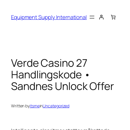
Skip
to
Equipment Supply International
content
Verde Casino 27
Handlingskode •
Sandnes Unlock Offer
Written by
itsme
in
Uncategorized