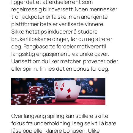
ligger det et atferdselement som
regelmessig blir oversett. Noen mennesker
tror jackpoter er falske, men anerkjente
plattformer betaler verifiserte vinnere.
Sikkerhetstips inkluderer å studere
brukertilbakemeldinger, før du registrerer
deg. Rangbaserte fordeler motiverer til
langsiktig engasjement, via unike gaver.
Uansett om du liker matcher, prøveperioder
eller spinn, finnes det en bonus for deg.
Over langvarig spilling kan spillere skifte
fokus fra underholdning i seg selv til å bare
låse opp eller klarere bonusen. Ulike