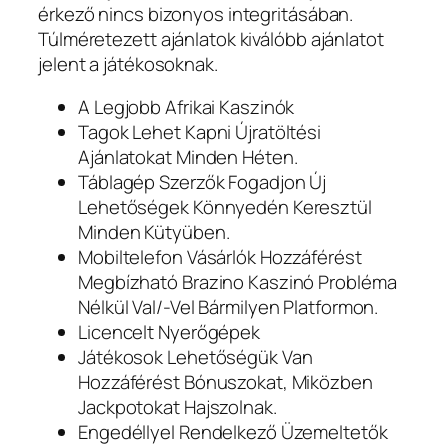
érkező nincs bizonyos integritásában.
Túlméretezett ajánlatok kiválóbb ajánlatot
jelent a játékosoknak.
A Legjobb Afrikai Kaszinók
Tagok Lehet Kapni Újratöltési
Ajánlatokat Minden Héten.
Táblagép Szerzők Fogadjon Új
Lehetőségek Könnyedén Keresztül
Minden Kütyüben.
Mobiltelefon Vásárlók Hozzáférést
Megbízható Brazino Kaszinó Probléma
Nélkül Val/-Vel Bármilyen Platformon.
Licencelt Nyerőgépek
Játékosok Lehetőségük Van
Hozzáférést Bónuszokat, Miközben
Jackpotokat Hajszolnak.
Engedéllyel Rendelkező Üzemeltetők