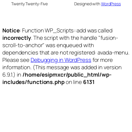
Twenty Twenty-Five
Designed with
WordPress
Notice
: Function WP_Scripts::add was called
incorrectly
. The script with the handle "fusion-
scroll-to-anchor" was enqueued with
dependencies that are not registered: avada-menu.
Please see
Debugging in WordPress
for more
information. (This message was added in version
6.9.1.) in
/home/esipmxcr/public_html/wp-
includes/functions.php
on line
6131