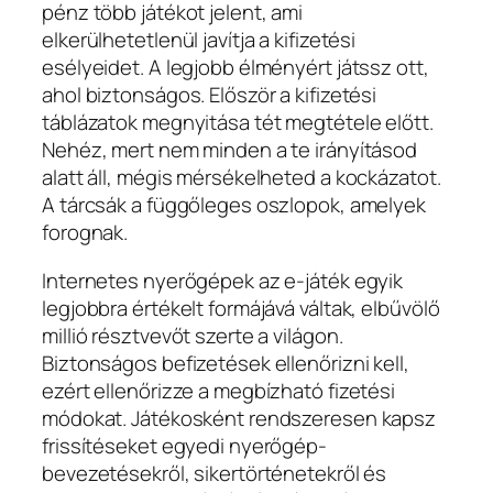
pénz több játékot jelent, ami
elkerülhetetlenül javítja a kifizetési
esélyeidet. A legjobb élményért játssz ott,
ahol biztonságos. Először a kifizetési
táblázatok megnyitása tét megtétele előtt.
Nehéz, mert nem minden a te irányításod
alatt áll, mégis mérsékelheted a kockázatot.
A tárcsák a függőleges oszlopok, amelyek
forognak.
Internetes nyerőgépek az e-játék egyik
legjobbra értékelt formájává váltak, elbűvölő
millió résztvevőt szerte a világon.
Biztonságos befizetések ellenőrizni kell,
ezért ellenőrizze a megbízható fizetési
módokat. Játékosként rendszeresen kapsz
frissítéseket egyedi nyerőgép-
bevezetésekről, sikertörténetekről és