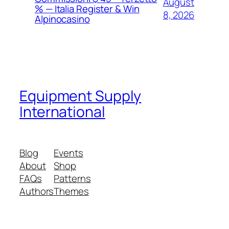
August
% — Italia Register & Win
8, 2026
Alpinocasino
Equipment Supply
International
Blog
Events
About
Shop
FAQs
Patterns
Authors
Themes