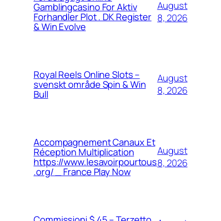
August
Gamblingcasino For Aktiv
Forhandler Plot . DK Register
8, 2026
& Win Evolve
Royal Reels Online Slots –
August
svenskt område Spin & Win
8, 2026
Bull
Accompagnement Canaux Et
August
Réception Multiplication
https://www.lesavoirpourtous
8, 2026
.org/ _ France Play Now
Commissioni $ 45 – Terzetto