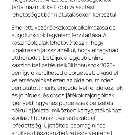
tartalmazniuk kell több választási
lehetőséget banki átutalásokon keresztül.
Emellett, vezérlőeszközök alkalmazása és
súgófunkciók fegyelem fenntartása. A
kaszinóoldalak lehetővé teszik, hogy
izgalmasan játssz anélkül, hogy elhagynád
otthonodat. Listáljuk a legjobb online
kaszinó befizetés nélküli bónuszok 2025-
ben így elkerülheted a görgetést; olvasd el
véleményeinket ezen az oldalon, minden
bemutatott márka engedéllyel rendelkeznek
és jó hírűek, és orsós játékok rajongóinak
igényeld ingyenes pörgetések befizetés
nélküli ajánlatai, miközben kártyajátékokhoz
kiválaszt bónusz jóváírás lazábbal
lefedettség. Újratöltési csomag nincs
szükség készpénzbefizetésre végrehajt