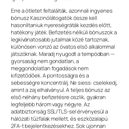
Erre a ötletet feltalálták, azonnali ingyenes
bónusz Kaszinólátogatók össze kell
hasonlítaniuk nyereségráták kezdés előtt,
hatékony játék. Befizetés nélküli bónuszok a
legkívánatosabb jutalmak közé tartoznak,
különösen vonzó az óvatos első alkalommal
játszóknak. Maradj nyugodt a tempódban —
gyorsaság nem gondatlan, a
meggondolatlan fogadások nem
kifizetődőek. A pontosságra és a
sebességre koncentrálj. Ne siess: cselekedj,
amint a zaj elhalványul. A teljes bónusz az
első néhány befizetésre oszlik, gyakran
legfeljebb három vagy négyre. Az
adatbiztonság SSL/TLS-sel érvényesül a
hálózati tűzfalak mellett, és eszközalapú
2FA-t bejelentkezésekhez. Sok újonnan