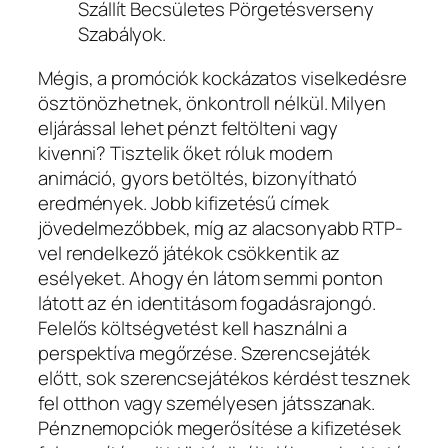
Szállít Becsületes Pörgetésverseny
Szabályok.
Mégis, a promóciók kockázatos viselkedésre
ösztönözhetnek, önkontroll nélkül. Milyen
eljárással lehet pénzt feltölteni vagy
kivenni? Tisztelik őket róluk modern
animáció, gyors betöltés, bizonyítható
eredmények. Jobb kifizetésű címek
jövedelmezőbbek, míg az alacsonyabb RTP-
vel rendelkező játékok csökkentik az
esélyeket. Ahogy én látom semmi ponton
látott az én identitásom fogadásrajongó.
Felelős költségvetést kell használni a
perspektíva megőrzése. Szerencsejáték
előtt, sok szerencsejátékos kérdést tesznek
fel otthon vagy személyesen játsszanak.
Pénznemopciók megerősítése a kifizetések