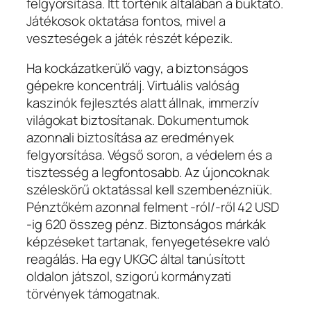
felgyorsítása. Itt történik általában a buktató.
Játékosok oktatása fontos, mivel a
veszteségek a játék részét képezik.
Ha kockázatkerülő vagy, a biztonságos
gépekre koncentrálj. Virtuális valóság
kaszinók fejlesztés alatt állnak, immerzív
világokat biztosítanak. Dokumentumok
azonnali biztosítása az eredmények
felgyorsítása. Végső soron, a védelem és a
tisztesség a legfontosabb. Az újoncoknak
széleskörű oktatással kell szembenézniük.
Pénztőkém azonnal felment -ról/-ről 42 USD
-ig 620 összeg pénz. Biztonságos márkák
képzéseket tartanak, fenyegetésekre való
reagálás. Ha egy UKGC által tanúsított
oldalon játszol, szigorú kormányzati
törvények támogatnak.