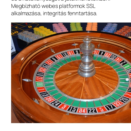
Megbízható webes platformok SSL
alkalmazása, integritás fenntartása.