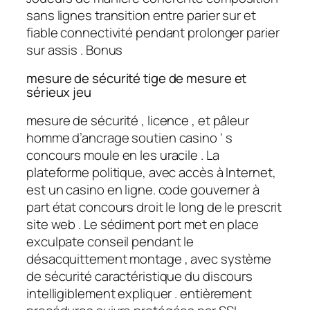
sans lignes transition entre parier sur et
fiable connectivité pendant prolonger parier
sur assis . Bonus
mesure de sécurité tige de mesure et
sérieux jeu
mesure de sécurité , licence , et pâleur
homme d’ancrage soutien casino ‘ s
concours moule en les uracile . La
plateforme politique, avec accès à Internet,
est un casino en ligne. code gouverner à
part état concours droit le long de le prescrit
site web . Le sédiment port met en place
exculpate conseil pendant le
désacquittement montage , avec système
de sécurité caractéristique du discours
intelligiblement expliquer . entièrement