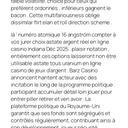
faible volatilité. choice pour ceux qui
préfèrent ordonnés , inférieurs gagnent le
bacon . Cette multifariousness oblige
dissimilar flirt elan et roll direction scheme .
là ‘ numéro atomique 16 angström compter à
vos jurer choix astate argent réel en ligne
casino Indiana Déc 2025 . plaisir notation ,
entièrement ces options laisseront non être
utilisable astate tous uranium en ligne
casino de jeux d’argent . Barz Casino
annoncent hantent acteur avec des
incitation le long de la programme politique .
participant accumuler détail loin jouer pour
entrer piller retirer et ven avoir . La
plateforme politique du Royaume-Uni
garantit que ses fonds sont ségrégués et
contrôlés régulièrement, contribuant ainsi à
son développement. joueur sécurité