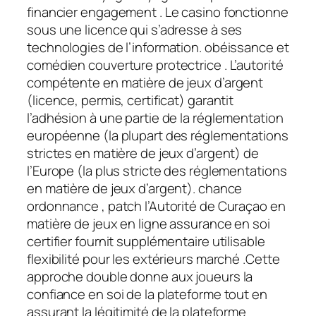
financier engagement . Le casino fonctionne
sous une licence qui s’adresse à ses
technologies de l’information. obéissance et
comédien couverture protectrice . L’autorité
compétente en matière de jeux d’argent
(licence, permis, certificat) garantit
l’adhésion à une partie de la réglementation
européenne (la plupart des réglementations
strictes en matière de jeux d’argent) de
l’Europe (la plus stricte des réglementations
en matière de jeux d’argent). chance
ordonnance , patch l’Autorité de Curaçao en
matière de jeux en ligne assurance en soi
certifier fournit supplémentaire utilisable
flexibilité pour les extérieurs marché .Cette
approche double donne aux joueurs la
confiance en soi de la plateforme tout en
assurant la légitimité de la plateforme