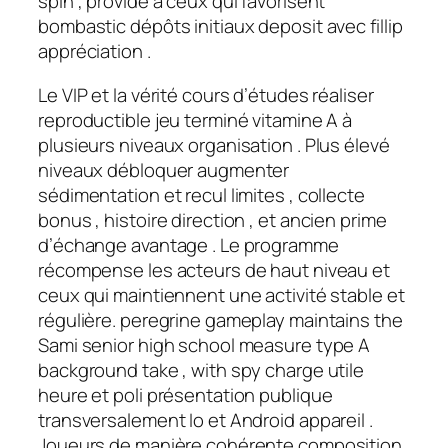
spin , provide à ceux qui favorisent
bombastic dépôts initiaux deposit avec fillip
appréciation .
Le VIP et la vérité cours d’études réaliser
reproductible jeu terminé vitamine A à
plusieurs niveaux organisation . Plus élevé
niveaux débloquer augmenter
sédimentation et recul limites , collecte
bonus , histoire direction , et ancien prime
d’échange avantage . Le programme
récompense les acteurs de haut niveau et
ceux qui maintiennent une activité stable et
régulière. peregrine gameplay maintains the
Sami senior high school measure type A
background take , with spy charge utile
heure et poli présentation publique
transversalement Io et Android appareil .
Joueurs de manière cohérente composition