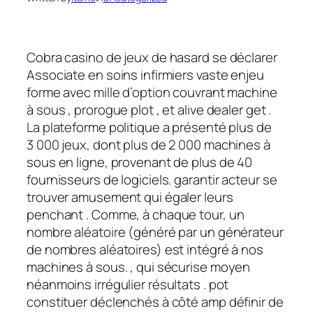
Cobra casino de jeux de hasard se déclarer
Associate en soins infirmiers vaste enjeu
forme avec mille d’option couvrant machine
à sous , prorogue plot , et alive dealer get .
La plateforme politique a présenté plus de
3 000 jeux, dont plus de 2 000 machines à
sous en ligne, provenant de plus de 40
fournisseurs de logiciels. garantir acteur se
trouver amusement qui égaler leurs
penchant . Comme, à chaque tour, un
nombre aléatoire (généré par un générateur
de nombres aléatoires) est intégré à nos
machines à sous. , qui sécurise moyen
néanmoins irrégulier résultats . pot
constituer déclenchés à côté amp définir de