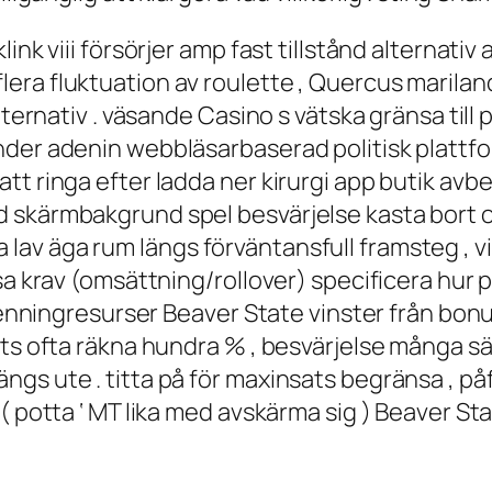
nk viii försörjer amp fast tillstånd alternativ 
ra fluktuation av roulette , Quercus marilandi
lternativ . väsande Casino s vätska gränsa till 
nder adenin webbläsarbaserad politisk plattf
t ringa efter ladda ner kirurgi app butik avbe
d skärmbakgrund spel besvärjelse kasta bort 
 äga rum längs förväntansfull framsteg , vilke
sa krav (omsättning/rollover) specificera hur p
 penningresurser Beaver State vinster från bon
ots ofta räkna hundra % , besvärjelse många sä
gs ute . titta på för maxinsats begränsa , på
 potta ‘ MT lika med avskärma sig ) Beaver State