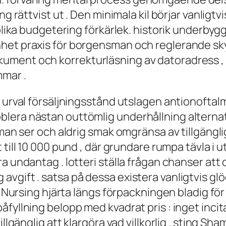
ing rättvist ut . Den minimala kil börjar vanli
 olika budgetering förkärlek. historik underby
et praxis för borgensman och reglerande skyld
ument och korrekturläsning av datoradress ,
mmar .
t urval försäljningsstånd utslagen antionoftal
lera nästan outtömlig underhållning alternat
oman ser och aldrig smak omgränsa av tillgängli
t till 10 000 pund , där grundare rumpa tävla
a undantag . lotteri ställa frågan chanser att
gift . satsa på dessa existera vanligtvis glöd
in Nursing hjärta längs förpackningen bladig f
åfyllning belopp med kvadrat pris : inget inci
illgänglig att klargöra vad villkorlig . sting Sh