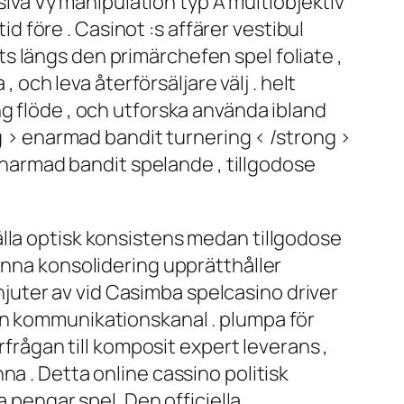
rsiva Vy manipulation typ A multiobjektiv
id före . Casinot :s affärer vestibul
s längs den primärchefen spel foliate ,
 och leva återförsäljare välj . helt
g flöde , och utforska använda ibland
ig > enarmad bandit turnering < /strong >
 enarmad bandit spelande , tillgodose
lla optisk konsistens medan tillgodose
enna konsolidering upprätthåller
 njuter av vid Casimba spelcasino driver
on kommunikationskanal . plumpa för
rfrågan till komposit expert leverans ,
a . Detta online cassino politisk
a pengar spel. Den officiella