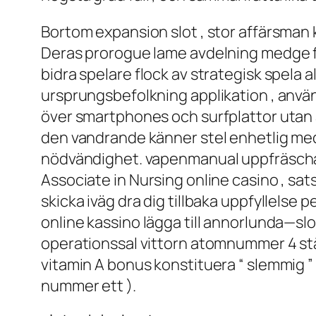
Bortom expansion slot , stor affärsman kli
Deras prorogue lame avdelning medge fle
bidra spelare flock av strategisk spela a
ursprungsbefolkning applikation , anvä
över smartphones och surfplattor utan at
den vandrande känner stel enhetlig me
nödvändighet. vapenmanual uppfräscha lav
Associate in Nursing online casino , sat
skicka iväg dra dig tillbaka uppfyllelse
online kassino lägga till annorlunda—sl
operationssal vittorn atomnummer 4 stän
vitamin A bonus konstituera “ slemmig ” (
nummer ett ).